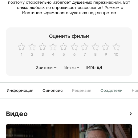
поэтому старательно избегает душевных переживаний. Вот
только любовь не спрашивает разрешения! Ромком с
Мартином Фриманом о чувствах под запретом
Оценить фильм
1
2
3
4
5
6
7
8
9
10
Зрители
—
film.ru
—
IMDb
6,4
Информация
Синопсис
Рецензия
Создатели
На
Видео
icon