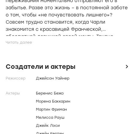
переживания моментально отправляют его в
забытье. Разве это жизнь – в постоянной заботе
о том, чтобы «не почувствовать лишнего»?
Совсем трудно становится, когда Чарли
знакомится с красавицей Франческой,
абсолютной девушкой своей мечты. Трудно
осуществить мечту, если любовь и радость – то,
что тебе запрещено по медицинским
показаниям...
Создатели и актеры
icon
Режиссер
Джейсон Уайнер
Актеры
Беренис Бежо
Морена Баккарин
Мартин Фриман
Мелисса Рауш
Джейк Лэси
Джейн Кертин