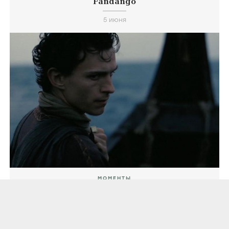
Fandango
5 июня
МОМЕНТЫ
Съёмки дня. У Тома Холланда был
«неприятный разговор» с Sony из-за
пересекающихся графиков съёмок
«Человека-паука 4» и «Одиссеи»