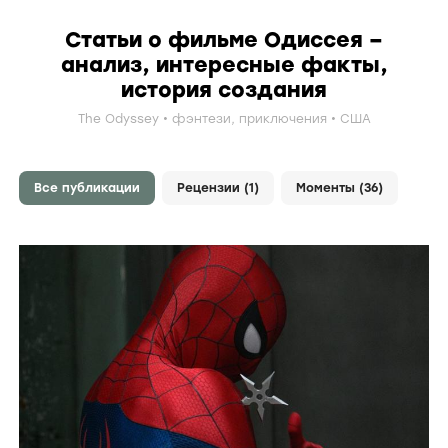
Статьи о фильме Одиссея –
анализ, интересные факты,
история создания
The Odyssey
фэнтези
,
приключения
США
Все публикации
Рецензии (1)
Моменты (36)