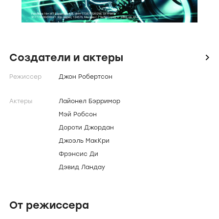
Создатели и актеры
icon
Режиссер
Джон Робертсон
Актеры
Лайонел Бэрримор
Мэй Робсон
Дороти Джордан
Джоэль МакКри
Фрэнсис Ди
Дэвид Ландау
От режиссера