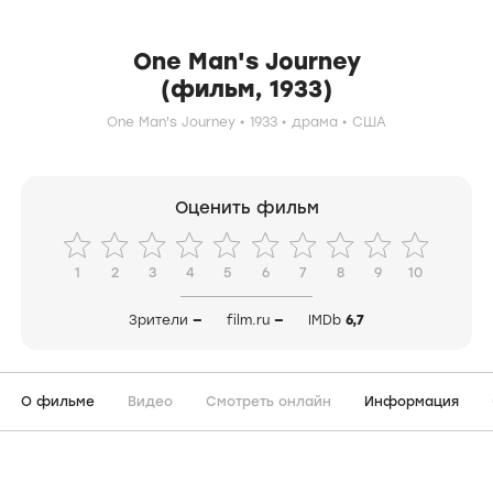
One Man's Journey
(фильм, 1933)
One Man's Journey
1933
драма
США
Оценить фильм
1
2
3
4
5
6
7
8
9
10
Зрители
—
film.ru
—
IMDb
6,7
О фильме
Видео
Смотреть онлайн
Информация