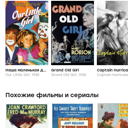
Наша маленькая девочка
Grand Old Girl
Captain Hurric
Our Little Girl,
1935
Grand Old Girl,
1935
Captain Hurrican
Похожие фильмы и сериалы