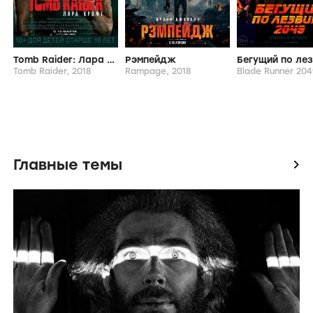
Tomb Raider: Лара Крофт
Рэмпейдж
Tomb Raider,
2018
Rampage,
2018
Blade Runner 204
Главные темы
icon