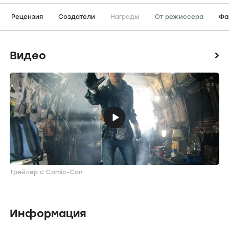
Рецензия
Создатели
Награды
От режиссера
Фа
Видео
icon
Трейлер с Comic-Con
Информация