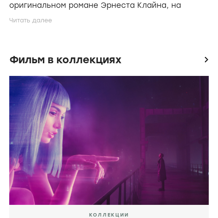
оригинальном романе Эрнеста Клайна, на
котором основан этот фильм.
*
Стивен Спилберг
хотел взять на роль Джеймса
Холлидей создателя OASIS
Джина Уайлдера.
*
Майкл Китон
рассматривался в качестве
Фильм в коллекциях
icon
исполнителя роли Джеймсв Холлидея.
* Для роли Art3mis рассматривали
кандидатуры
Эль Фаннинг
и
Лолы Керк
. В итоге
роль досталась
Оливии Кук
.
* «Первый игрок, приготовьтесь» это первый
режиссерский проект
Стивена Спилберга
для
Warner Bros. Pictures со времен «
Искусственного
разума
» в 2001 году. До этого он сделал
несколько фильмов совместно с Warner Bros. в
качестве продюсера. В частности «
Письма с
Иводзимы
» (2006) и «
Потустороннее
» (2010).
КОЛЛЕКЦИИ