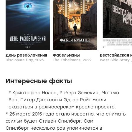
День разоблачения
Фабельманы
Disclosure Day,
2026
The Fabelmans,
2022
West Side Story 
Интересные факты
*
Кристофер Нолан
,
Роберт Земекис
,
Мэттью
Вон
,
Питер Джексон
и
Эдгар Райт
могли
оказаться в режиссёрском кресле проекта.
* 25 марта 2015 года стало известно, что снимать
фильм будет
Стивен Спилберг
. Сам
Спилберг
несколько раз упоминается в