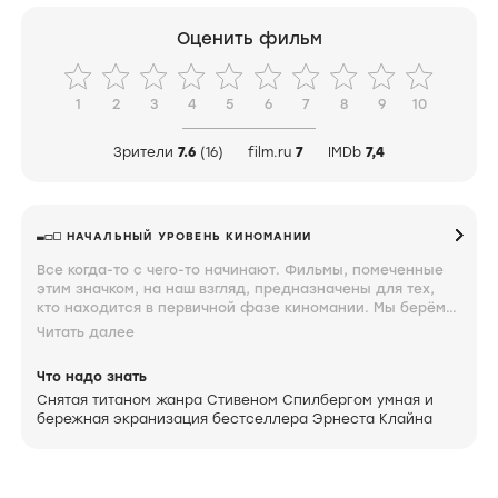
Оценить фильм
1
2
3
4
5
6
7
8
9
10
Зрители
7.6
(16)
film.ru
7
IMDb
7,4
НАЧАЛЬНЫЙ УРОВЕНЬ КИНОМАНИИ
Все когда-то с чего-то начинают. Фильмы, помеченные
этим значком, на наш взгляд, предназначены для тех,
кто находится в первичной фазе киномании. Мы берём
такие мягкие формулировки, потому что этот период
Читать далее
вспоминаем с ностальгической теплотой и завидуем тем,
кто только проходит через него. Фильмы, помеченные
Что надо знать
таким значком, должен знать каждый.
Снятая титаном жанра Стивеном Спилбергом умная и
бережная экранизация бестселлера Эрнеста Клайна