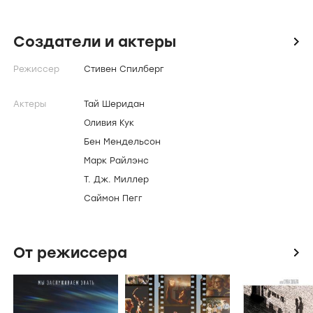
зашифровал в виде поп-культурных кодов из
своей любимой эпохи — восьмидесятых годов XX
века. Несколько лет никто из пользователей не
Создатели и актеры
icon
может найти даже первую подсказку, пока на
Режиссер
Стивен Спилберг
поиски состояния не выходит тинейджер-сирота
Уэйд Уоттс.
Актеры
Тай Шеридан
Оливия Кук
Бен Мендельсон
Марк Райлэнс
Т. Дж. Миллер
Саймон Пегг
От режиссера
icon