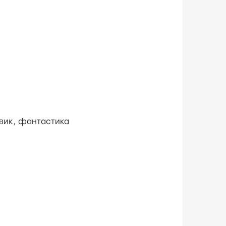
вик,
фантастика