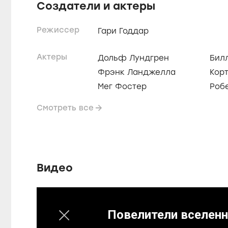
Создатели и актеры
Режиссер
Гари Годдар
Актеры
Дольф Лундгрен
Бил
Фрэнк Ланджелла
Корт
Мег Фостер
Роб
Смотреть все
Видео