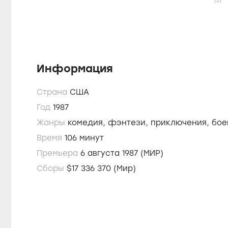
(2)
Информация
Страна
США
Год
1987
Жанры
комедия,
фэнтези,
приключения,
бое
Время
106 минут
Премьера
6 августа 1987 (МИР)
Сборы
$17 336 370 (Мир)