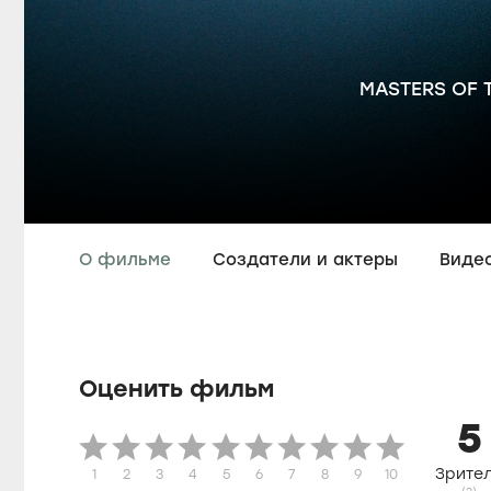
MASTERS OF 
О фильме
Создатели и актеры
Виде
Оценить фильм
5
Зрите
1
2
3
4
5
6
7
8
9
10