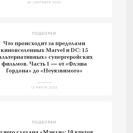
26 СЕНТЯБРЯ 2022
ПОДБОРКИ
Что происходит за пределами
киновселенных Marvel и DC: 15
альтернативных» супергеройских
фильмов. Часть 1 — от «Флэша
Гордона» до «Неуязвимого»
12 МАРТА 2022
ПОДБОРКИ
з чего сделана «Мэнди»: 10 кругов