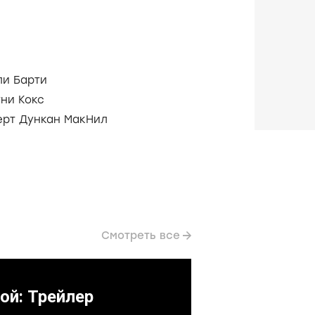
ли Барти
ни Кокс
ерт Дункан МакНил
Смотреть все