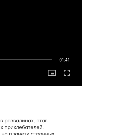
в развалинах, став
х прихлебателей.
т на планету странных