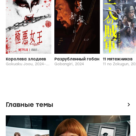
Тори Мацудзака
Шу Накаджима
Садао Абе
Масааки Акахори
От режиссера
Королева злодеев
Разрубленный гобан
11 мятежников