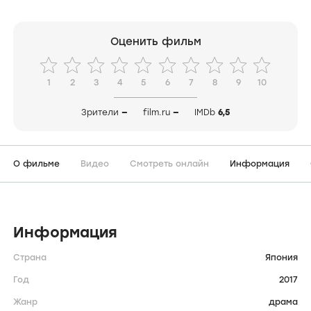
Оценить фильм
1
2
3
4
5
6
7
8
9
10
Зрители
—
film.ru
—
IMDb
6,5
О фильме
Видео
Смотреть онлайн
Информация
Информация
Страна
Япония
Год
2017
Жанр
драма