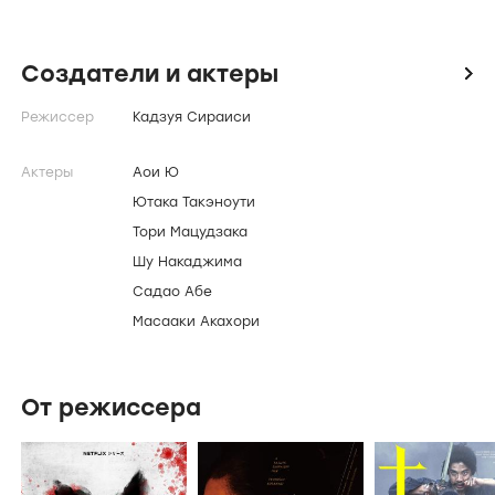
Товако и Куросаки были идеальной парой, но
это кончилось ещё восемь лет назад. Её
нынешний муж — вульгарный и немолодой
мужлан, с которым она остается лишь из-за
денег. Однажды Товако встречает мужчину,
который сильно напоминает ей бывшего. У него
жена и ребенок, но это не останавливает Товако
от того, чтобы завести с ним роман. Но только
Куросаки все равно не уходит из её жизни.
Однажды в дом Товако приходит полицейский,
который говорит, что Куросаки исчез при
загадочных обстоятельствах.
Создатели и актеры
icon
Режиссер
Кадзуя Сираиси
Актеры
Аои Ю
Ютака Такэноути