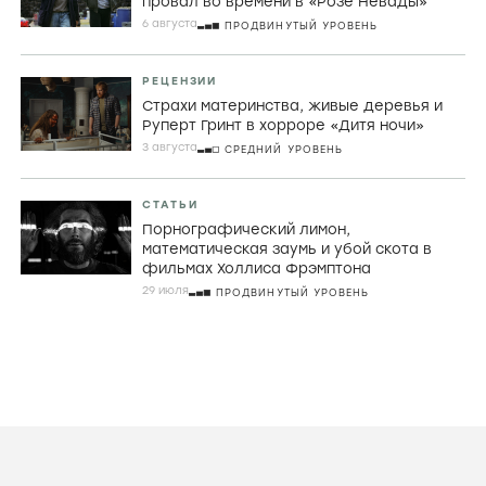
СТАТЬИ
Искусство быть идиоткой. Как Дайан
Морган продолжает последнюю
великую традицию британской
комедии
7 АВГУСТА
НАЧАЛЬНЫЙ УРОВЕНЬ
РЕЦЕНЗИИ
Джордж МакКей, корнуоллские рыбаки и
провал во времени в «Розе Невады»
6 августа
ПРОДВИНУТЫЙ УРОВЕНЬ
РЕЦЕНЗИИ
Страхи материнства, живые деревья и
Руперт Гринт в хорроре «Дитя ночи»
3 августа
СРЕДНИЙ УРОВЕНЬ
СТАТЬИ