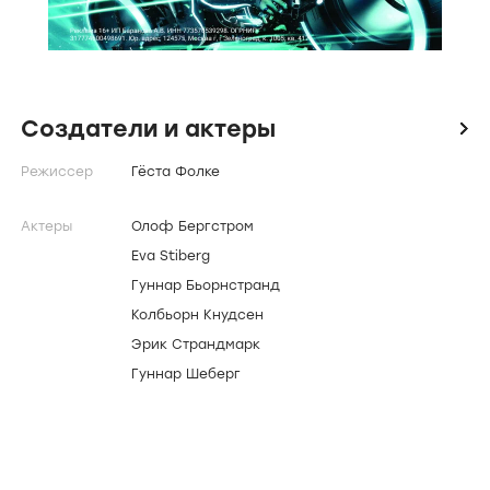
Создатели и актеры
icon
Режиссер
Гёста Фолке
Актеры
Олоф Бергстром
Eva Stiberg
Гуннар Бьорнстранд
Колбьорн Кнудсен
Эрик Страндмарк
Гуннар Шеберг