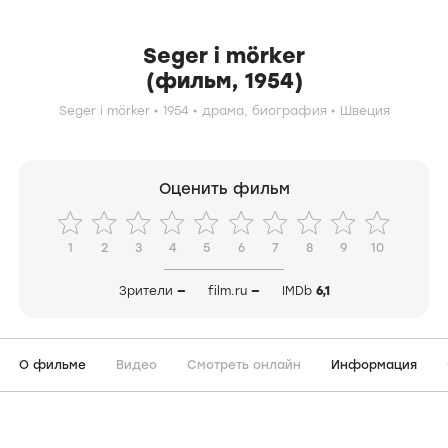
Seger i mörker
(фильм, 1954)
Seger i mörker
1954
драма,
биография
Швеция
Оценить фильм
1
2
3
4
5
6
7
8
9
10
Зрители
—
film.ru
—
IMDb
6,1
О фильме
Видео
Смотреть онлайн
Информация