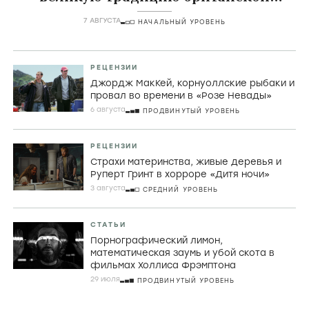
комедии
7 АВГУСТА
НАЧАЛЬНЫЙ УРОВЕНЬ
РЕЦЕНЗИИ
Джордж МакКей, корнуоллские рыбаки и
провал во времени в «Розе Невады»
6 августа
ПРОДВИНУТЫЙ УРОВЕНЬ
РЕЦЕНЗИИ
Страхи материнства, живые деревья и
Руперт Гринт в хорроре «Дитя ночи»
3 августа
СРЕДНИЙ УРОВЕНЬ
СТАТЬИ
Порнографический лимон,
математическая заумь и убой скота в
фильмах Холлиса Фрэмптона
29 июля
ПРОДВИНУТЫЙ УРОВЕНЬ