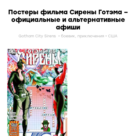
Постеры фильма Сирены Готэма –
официальные и альтернативные
афиши
Gotham City Sirens
боевик
,
приключения
США