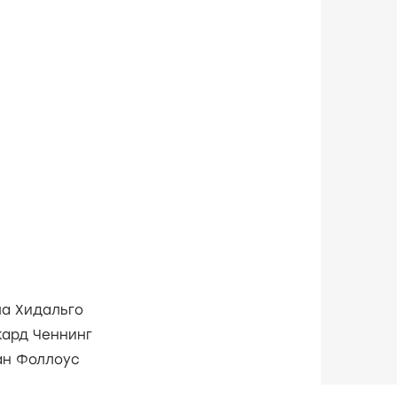
ча Хидальго
кард Ченнинг
ан Фоллоус