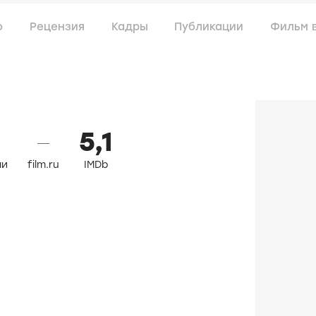
о
Рецензия
Кадры
Публикации
Фильм 
5,1
—
ли
film.ru
IMDb