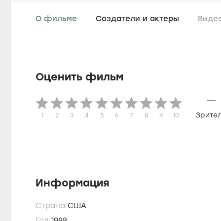
О фильме
Создатели и актеры
Виде
Оценить фильм
—
Зрите
1
2
3
4
5
6
7
8
9
10
Информация
Страна
США
Год
1988