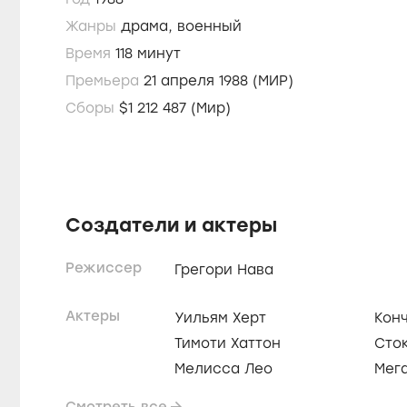
Жанры
драма,
военный
Время
118 минут
Премьера
21 апреля 1988 (МИР)
Сборы
$1 212 487 (Мир)
Создатели и актеры
Режиссер
Грегори Нава
Актеры
Уильям Херт
Кон
Тимоти Хаттон
Сто
Мелисса Лео
Мег