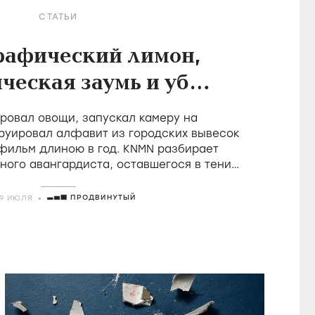
СТАТЬИ
рафический лимон,
ческая заумь и убой
в фильмах Холлиса
овал овощи, запускал камеру на
Фрэмптона
руировал алфавит из городских вывесок
 фильм длиною в год. KNMN разбирает
ного авангардиста, оставшегося в тени
о удостоившегося восторгов от Годара
ПРОДВИНУТЫЙ
29 ИЮЛЯ