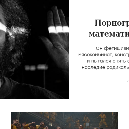
Порног
математи
скота 
Он фетишизир
мясокомбинат, конст
и пытался снять
наследие радикаль
Мекаса и Дерен, н