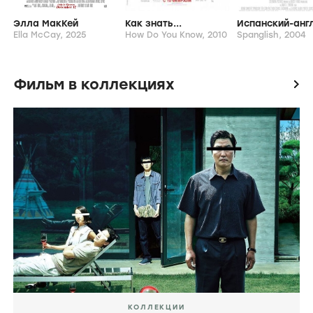
Элла МакКей
Как знать...
Ella McCay,
2025
How Do You Know,
2010
Spanglish,
2004
Фильм в коллекциях
icon
КОЛЛЕКЦИИ