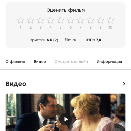
Оценить фильм
1
2
3
4
5
6
7
8
9
10
Зрители
6.5
(2)
film.ru
—
IMDb
7,4
О фильме
Видео
Смотреть онлайн
Информация
Видео
icon