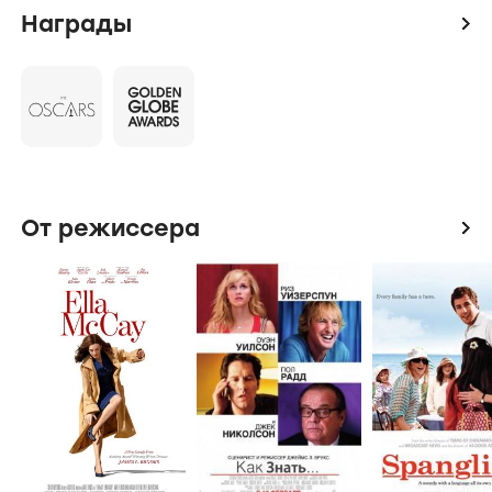
Награды
icon
От режиссера
icon