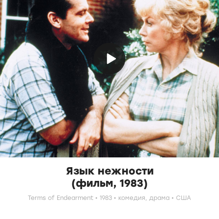
Язык нежности
(фильм, 1983)
Terms of Endearment
1983
комедия,
драма
США