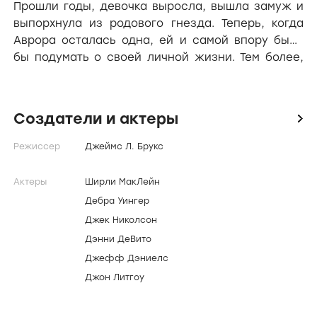
Прошли годы, девочка выросла, вышла замуж и
выпорхнула из родового гнезда. Теперь, когда
Аврора осталась одна, ей и самой впору было
бы подумать о своей личной жизни. Тем более,
что на нее "положил глаз" видный сосед -
бывший астронавт, а ныне - "заслуженный
алкаш" Гарретт Бридлав...
Создатели и актеры
icon
Режиссер
Джеймс Л. Брукс
Актеры
Ширли МакЛейн
Дебра Уингер
Джек Николсон
Дэнни ДеВито
Джефф Дэниелс
Джон Литгоу