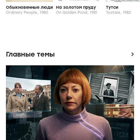
Обыкновенные люди
На золотом пруду
Тутси
Ordinary People,
1980
On Golden Pond,
1981
Tootsie,
1982
Главные темы
icon