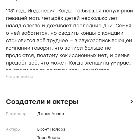
1981 год, Индонезия. Когда-то бывшая популярной
певицей мать четырёх детей несколько лет
назад слегла и доживает последние дни. Семья
о ней заботится, но сводить концы с концами
становится всё труднее — в звукозаписывающей
компании говорят, что записи больше не
продаются, поэтому комиссионных нет, и семья
продаёт всё, что может. Когда женщина умирает,
то сразу после похорон отец семейства
отправляет в город, чтобы договориться о
продаже дома, а оставшиеся с бабушкой дети
начинают видеть и слышать призраков. Вскоре
старшая дочь узнаёт о матери нечто странное.
Создатели и актеры
icon
Режиссер
Джоко Анвар
Актеры
Бронт Паларэ
Тара Басро