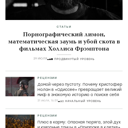
СТАТЬИ
Порнографический лимон,
математическая заумь и убой скота в
фильмах Холлиса Фрэмптона
29 ИЮЛЯ
ПРОДВИНУТЫЙ УРОВЕНЬ
РЕЦЕНЗИИ
Домой через пустоту. Почему Кристофер
Нолан в «Одиссее» превращает великий
миф в знакомую историю о поиске себя
31 июля, 16:59
НАЧАЛЬНЫЙ УРОВЕНЬ
РЕЦЕНЗИИ
Плюс в карму: Опасная тюряга, злой дух
и юморные танцы в «Призраке в клетке»