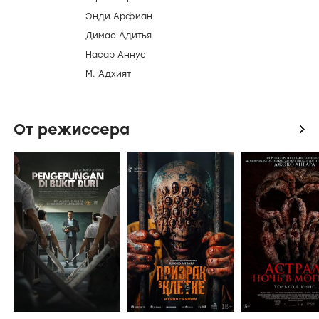
Энди Арфиан
Димас Адитья
Насар Аннус
М. Адхият
От режиссера
icon