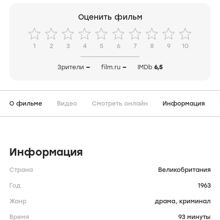
Оценить фильм
1
2
3
4
5
6
7
8
9
10
Зрители
—
film.ru
—
IMDb
6,5
О фильме
Видео
Смотреть онлайн
Информация
Информация
Страна
Великобритания
Год
1963
Жанр
драма,
криминал
Время
93 минуты