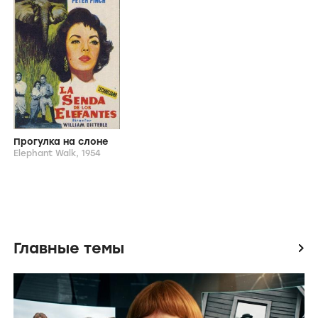
Роковые выстрелы
В яблочко
Рокот неодобр
Parting Shots,
1999
Bullseye!,
1990
Похожие фильмы и сериалы