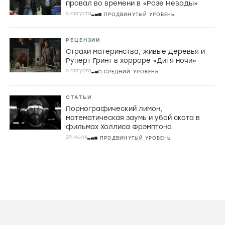
СТАТЬИ
Искусство быть идиоткой. Как Дайан
Морган продолжает последнюю
великую традицию британской
комедии
7 АВГУСТА
НАЧАЛЬНЫЙ УРОВЕНЬ
РЕЦЕНЗИИ
Джордж МакКей, корнуоллские рыбаки и
провал во времени в «Розе Невады»
6 августа
ПРОДВИНУТЫЙ УРОВЕНЬ
РЕЦЕНЗИИ
Страхи материнства, живые деревья и
Руперт Гринт в хорроре «Дитя ночи»
3 августа
СРЕДНИЙ УРОВЕНЬ
СТАТЬИ