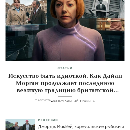
Прогулка на слоне
Elephant Walk,
1954
Главные темы
icon