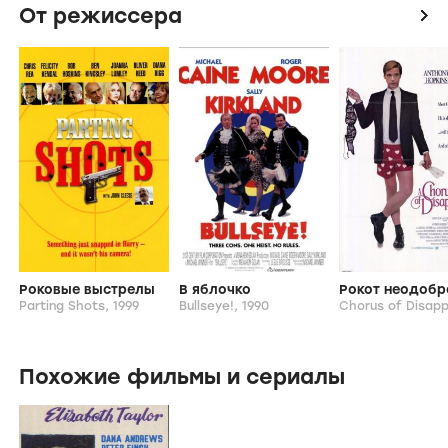
Режиссер
Майкл Уиннер
Актеры
Альфред Линч
Кэтлин Брек
Эрик Портман
Диана Дорс
Кэтлин Харрисон
Финлей Карри
От режиссера
icon