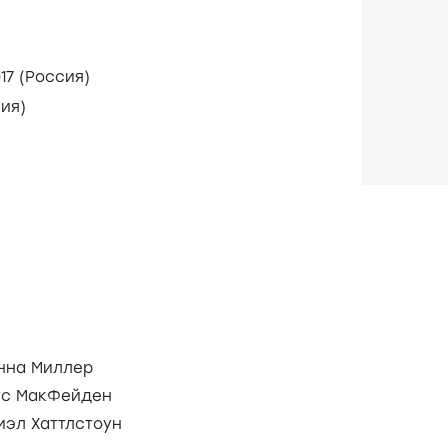
7 апреля 2017 (Россия)
оссия)
нна Миллер
ус МакФейден
иэл Хаттлстоун