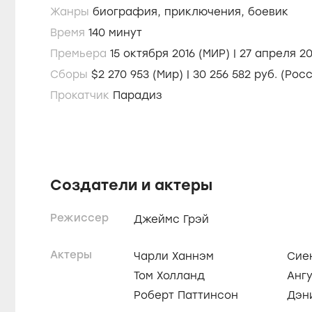
Жанры
биография,
приключения,
боевик
Время
140 минут
Премьера
15 октября 2016 (МИР) | 2
Сборы
$2 270 953 (Мир) | 30 256 582 руб. (Р
Прокатчик
Парадиз
Создатели и актеры
Режиссер
Джеймс Грэй
Актеры
Чарли Ханнэм
Сие
Том Холланд
Анг
Роберт Паттинсон
Дэн