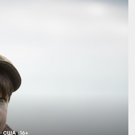
США
16+