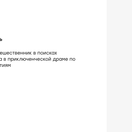
ь
ешественник в поисках
а в приключенческой драме по
тиям