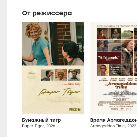
в джунгли Южной Америки до тех пор, пока
бесследно не пропадает в их дебрях.
От режиссера
Бумажный тигр
Время Армагеддо
Paper Tiger, 2026
Armageddon Time, 2022