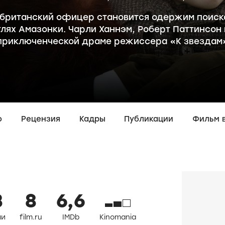
а британский офицер становится одержим поис
лях Амазонки. Чарли Ханнэм, Роберт Паттинсон 
приключенческой драме режиссера «К звездам
о
Рецензия
Кадры
Публикации
Фильм 
3
8
6,6
ли
film.ru
IMDb
Kinomania