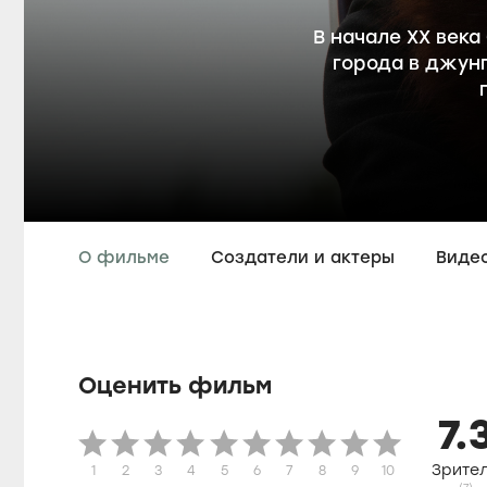
В начале XX век
города в джунг
О фильме
Создатели и актеры
Виде
Оценить фильм
7.
Зрите
1
2
3
4
5
6
7
8
9
10