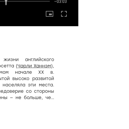
жизни английского
сетта (
Чарли Ханнэм
),
мом начале XX в.
той высоко развитой
 населяла эти места.
недоверие со стороны
ены — не больше, чем
шительно настаивает
 и, поддерживаемый
Холланд
), в компании
и снова возвращается