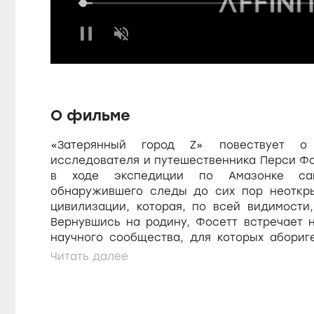
a
L
o
a
U
d
u
n
e
m
d
u
:
t
3
e
.
s
9
О фильме
8
%
«Затерянный город Z» повествует о 
e
исследователя и путешественника Перси Фо
в ходе экспедиции по Амазонке са
обнаружившего следы до сих пор неоткры
цивилизации, которая, по всей видимости,
Вернувшись на родину, Фосетт встречает 
научного сообщества, для которых абориг
просто дикари. Вопреки всему, герой ре
на дальнейшем изучении этого племени
женой (
Сиенна Миллер
) и сыном (
Том 
помощника (
Роберт Паттинсон
) он снова 