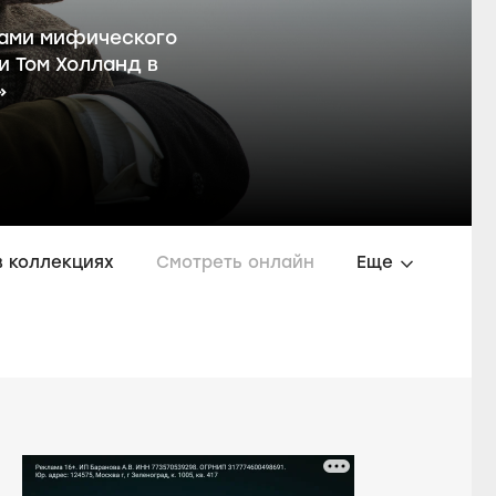
ками мифического
и Том Холланд в
»
в коллекциях
Смотреть онлайн
Еще