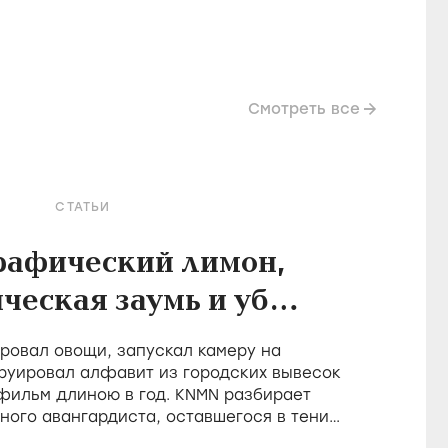
Смотреть все
СТАТЬИ
рафический лимон,
ческая заумь и убой
в фильмах Холлиса
овал овощи, запускал камеру на
Фрэмптона
руировал алфавит из городских вывесок
 фильм длиною в год. KNMN разбирает
ного авангардиста, оставшегося в тени
о удостоившегося восторгов от Годара