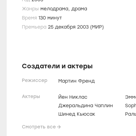
Жанры
мелодрама,
драма
Время
130 минут
Премьера
25 декабря 2003 (МИР)
Создатели и актеры
Режиссер
Мартин Френд
Актеры
Йен Никлас
Эмм
Джеральдина Чаплин
Soph
Шинед Кьюсак
Рал
Смотреть все