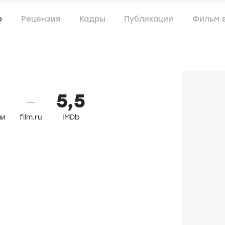
о
Рецензия
Кадры
Публикации
Фильм 
5,5
—
ли
film.ru
IMDb