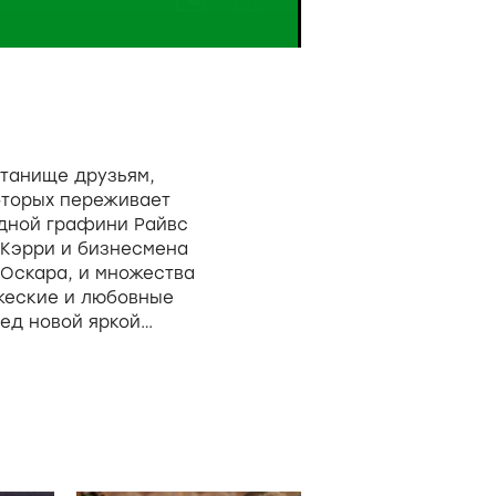
танище друзьям,
оторых переживает
одной графини Райвс
 Кэрри и бизнесмена
 Оскара, и множества
жеские и любовные
ред новой яркой
 разбитые сердца…