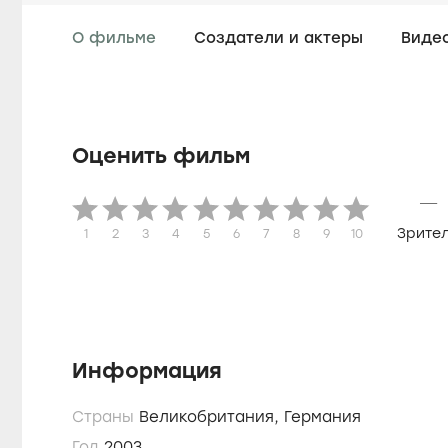
О фильме
Создатели и актеры
Виде
Оценить фильм
—
Зрите
1
2
3
4
5
6
7
8
9
10
Информация
Страны
Великобритания,
Германия
Год
2003