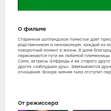
U
d
u
n
e
m
d
u
:
t
3
e
5
s
.
О фильме
9
2
%
Старинное шотландское поместье дает прис
e
родственникам и незнакомцам, каждый из к
поворотный момент в жизни. В доме благор
пересекаются пути ее любимой племянницы
Сэма, актрисы Элфриды и ее старого друга
других «заблудших душ». Завязываются дру
отношения. Вскоре зимняя тьма отступит пе
весной, и чудесная сила любви исцелит все
От режиссера