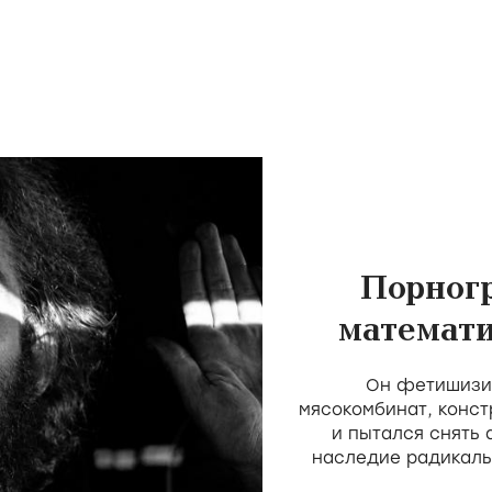
Порног
математи
скота 
Он фетишизир
мясокомбинат, конст
и пытался снять
наследие радикаль
Мекаса и Дерен, н