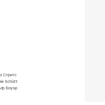
а Стритс
ie Schütt
ьф Бауэр