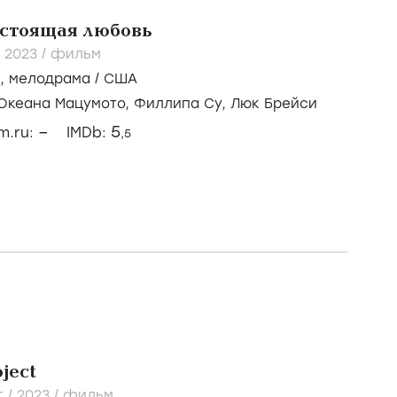
астоящая любовь
/
2023
/
фильм
,
мелодрама
/
США
Океана Мацумото,
Филлипа Су,
Люк Брейси
–
5
lm.ru:
IMDb:
,5
ject
t /
2023
/
фильм