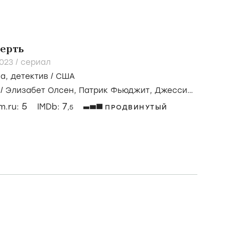
мерть
023
/
сериал
ма
,
детектив
/
США
/
Элизабет Олсен,
Патрик Фьюджит,
Джесси
5
7
lm.ru:
IMDb:
,5
ПРОДВИНУТЫЙ