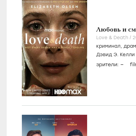
Любовь и с
Love & Death /
2
криминал
,
дра
Дэвид Э. Келли
Племонс
–
зрители:
fi