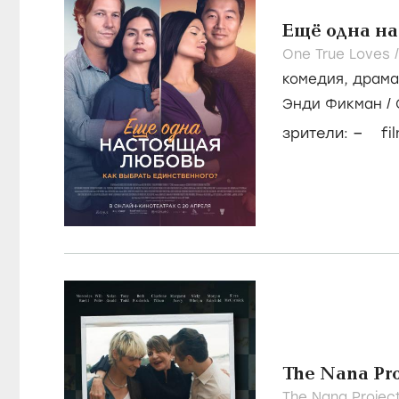
Ещё одна н
One True Loves 
комедия
,
драма
Энди Фикман
/
–
зрители:
fi
The Nana Pro
The Nana Projec