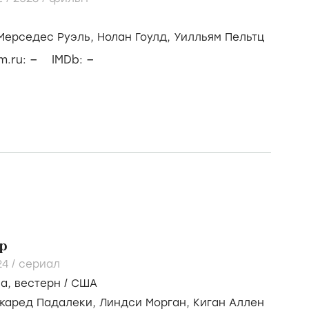
Мерседес Руэль,
Нолан Гоулд,
Уилльям Пельтц
–
–
lm.ru:
IMDb:
р
24
/
сериал
ма
,
вестерн
/
США
жаред Падалеки,
Линдси Морган,
Киган Аллен