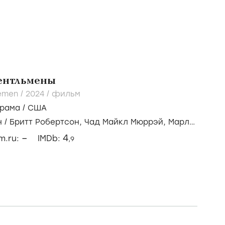
ентльмены
emen /
2024
/
фильм
рама
/
США
н
/
Бритт Робертсон,
Чад Майкл Мюррэй,
Марла
–
4
lm.ru:
IMDb:
,9