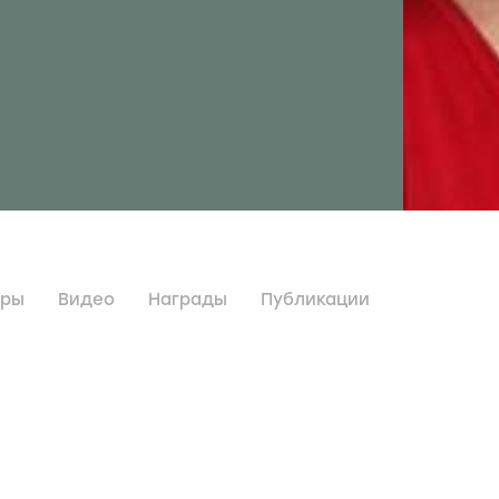
дры
Видео
Награды
Публикации