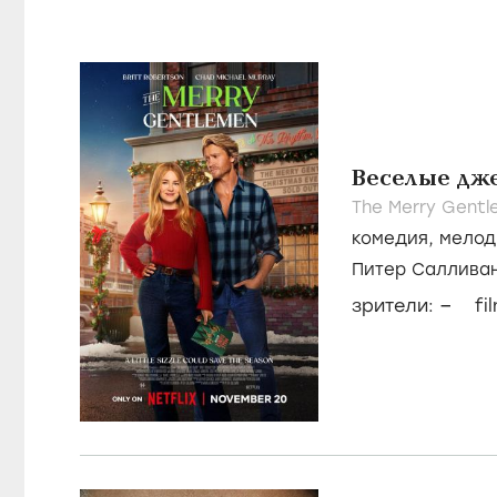
Веселые дж
The Merry Gentl
комедия
,
мелод
Питер Саллива
Соколофф
–
зрители:
fi