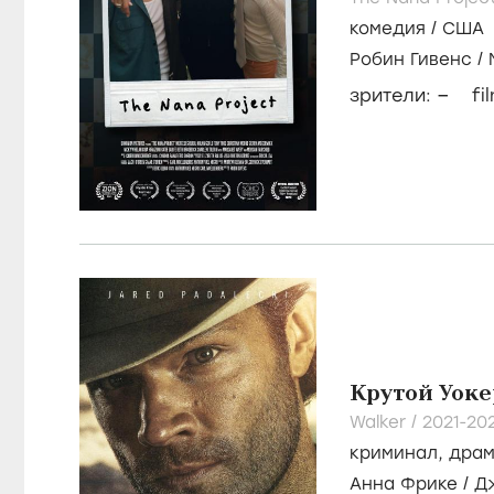
комедия
/
США
Робин Гивенс
/
–
зрители:
fi
Крутой Уоке
Walker /
2021-20
криминал
,
дра
Анна Фрике
/
Д