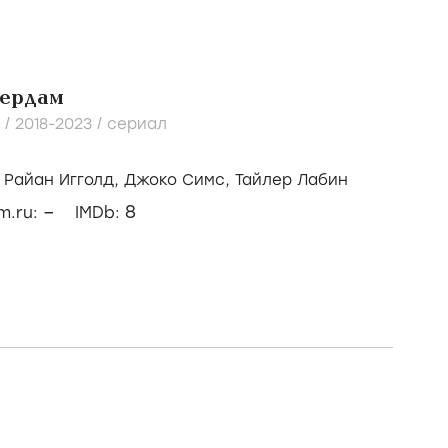
ердам
 /
2018-2023
/
сериал
/
Райан Игголд,
Джоко Симс,
Тайлер Лабин
–
8
lm.ru:
IMDb: