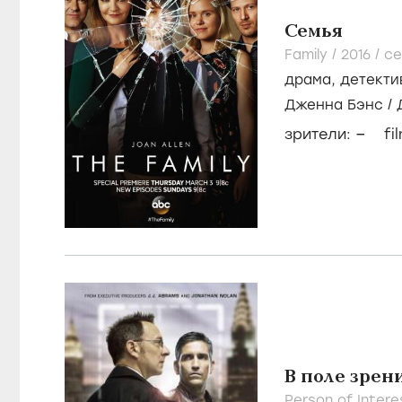
Семья
Family /
2016
/
се
драма
,
детекти
Дженна Бэнс
/
–
зрители:
fi
В поле зрен
Person of Intere