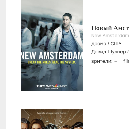
Новый Амст
New Amsterdam
драма
/
США
Дэвид Шулнер
–
зрители:
fi