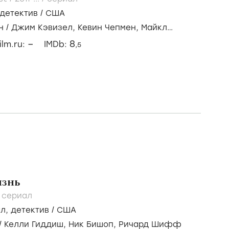
детектив
/
США
н
/
Джим Кэвизел,
Кевин Чепмен,
Майкл
–
8
ilm.ru:
IMDb:
,5
изнь
/
сериал
ал
,
детектив
/
США
/
Келли Гиддиш,
Ник Бишоп,
Ричард Шифф