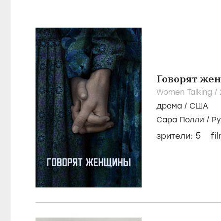
Говорят же
Women Talking /
драма
/
США
Сара Полли
/
Р
5
зрители:
fi