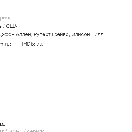
риал
в
/
США
Джоан Аллен,
Руперт Грейвс,
Элисон Пилл
–
7
lm.ru:
IMDb:
,5
ия
st /
2011-...
/
сериал