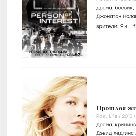
драма
,
боевик
,
Джонатан Нола
Эмерсон
9
зрители:
f
,4
Прошлая ж
Past Life /
2010
драма
,
кримин
Дэвид Хедгинс