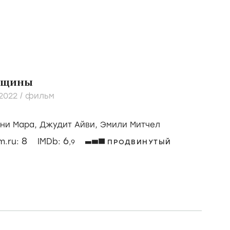
нщины
2022
/
фильм
уни Мара,
Джудит Айви,
Эмили Митчел
8
6
lm.ru:
IMDb:
,9
ПРОДВИНУТЫЙ