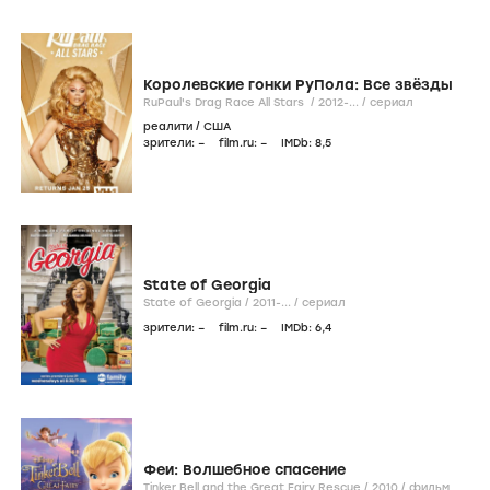
Королевские гонки РуПола: Все звёзды
RuPaul's Drag Race All Stars /
2012-...
/
сериал
реалити
/
США
зрители:
–
film.ru:
–
IMDb:
8
,5
State of Georgia
State of Georgia /
2011-...
/
сериал
зрители:
–
film.ru:
–
IMDb:
6
,4
Феи: Волшебное спасение
Tinker Bell and the Great Fairy Rescue /
2010
/
фильм