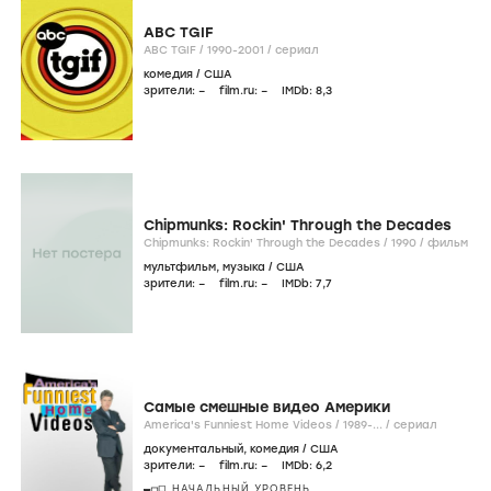
ABC TGIF
ABC TGIF /
1990-2001
/
сериал
комедия
/
США
зрители:
–
film.ru:
–
IMDb:
8
,3
Chipmunks: Rockin' Through the Decades
Chipmunks: Rockin' Through the Decades /
1990
/
фильм
мультфильм
,
музыка
/
США
зрители:
–
film.ru:
–
IMDb:
7
,7
Самые смешные видео Америки
America's Funniest Home Videos /
1989-...
/
сериал
документальный
,
комедия
/
США
зрители:
–
film.ru:
–
IMDb:
6
,2
НАЧАЛЬНЫЙ УРОВЕНЬ