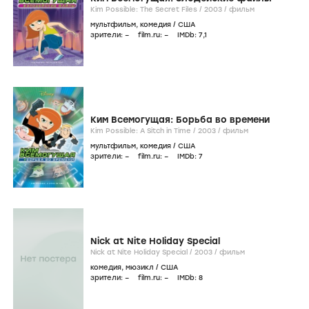
Kim Possible: The Secret Files /
2003
/
фильм
мультфильм
,
комедия
/
США
зрители:
–
film.ru:
–
IMDb:
7
,1
Ким Всемогущая: Борьба во времени
Kim Possible: A Sitch in Time /
2003
/
фильм
мультфильм
,
комедия
/
США
зрители:
–
film.ru:
–
IMDb:
7
Nick at Nite Holiday Special
Nick at Nite Holiday Special /
2003
/
фильм
комедия
,
мюзикл
/
США
зрители:
–
film.ru:
–
IMDb:
8