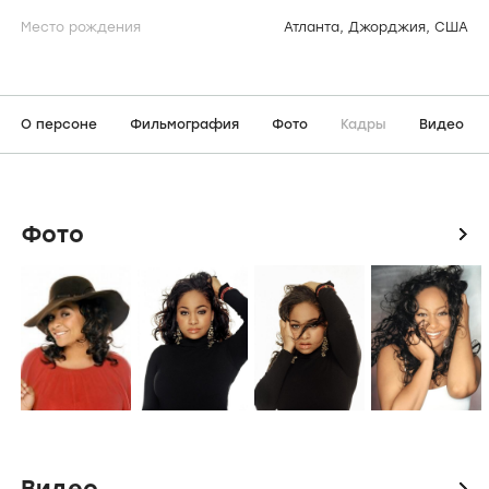
Место рождения
Атланта, Джорджия, США
О персоне
Фильмография
Фото
Кадры
Видео
Фото
icon
Видео
icon