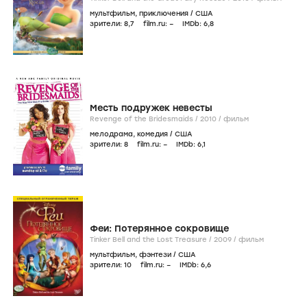
мультфильм
,
приключения
/
США
зрители:
8
,7
film.ru:
–
IMDb:
6
,8
Месть подружек невесты
Revenge of the Bridesmaids /
2010
/
фильм
мелодрама
,
комедия
/
США
зрители:
8
film.ru:
–
IMDb:
6
,1
Феи: Потерянное сокровище
Tinker Bell and the Lost Treasure /
2009
/
фильм
мультфильм
,
фэнтези
/
США
зрители:
10
film.ru:
–
IMDb:
6
,6