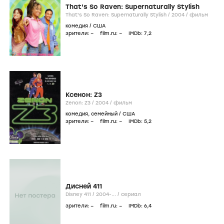
That's So Raven: Supernaturally Stylish
That's So Raven: Supernaturally Stylish /
2004
/
фильм
комедия
/
США
зрители:
–
film.ru:
–
IMDb:
7
,2
Ксенон: Z3
Zenon: Z3 /
2004
/
фильм
комедия
,
семейный
/
США
зрители:
–
film.ru:
–
IMDb:
5
,2
Дисней 411
Disney 411 /
2004-...
/
сериал
зрители:
–
film.ru:
–
IMDb:
6
,4