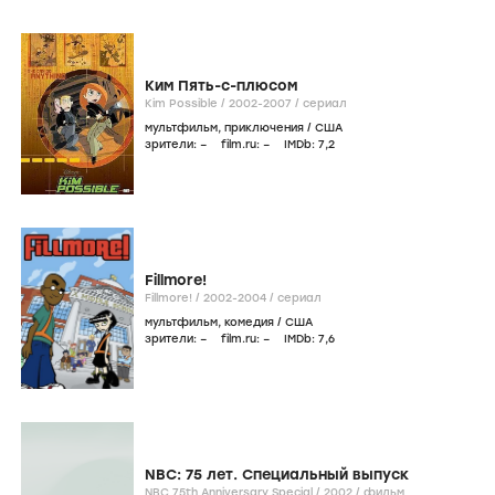
Ким Пять-с-плюсом
Kim Possible /
2002-2007
/
сериал
мультфильм
,
приключения
/
США
зрители:
–
film.ru:
–
IMDb:
7
,2
Fillmore!
Fillmore! /
2002-2004
/
сериал
мультфильм
,
комедия
/
США
зрители:
–
film.ru:
–
IMDb:
7
,6
NBC: 75 лет. Специальный выпуск
NBC 75th Anniversary Special /
2002
/
фильм