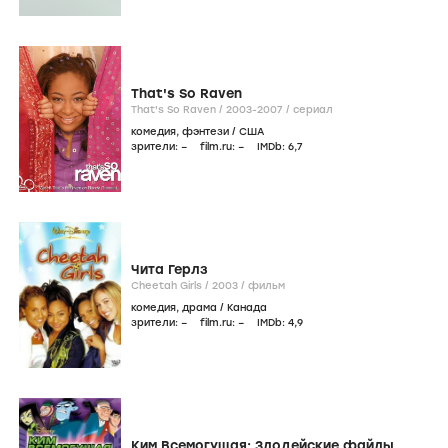
That's So Raven
That's So Raven /
2003-2007
/
сериал
комедия
,
фэнтези
/
США
зрители:
–
film.ru:
–
IMDb:
6
,7
Чита Герлз
Cheetah Girls /
2003
/
фильм
комедия
,
драма
/
Канада
зрители:
–
film.ru:
–
IMDb:
4
,9
Ким Всемогущая: Злодейские файлы