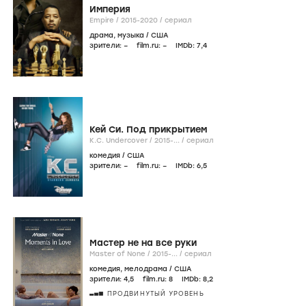
Империя
Empire /
2015-2020
/
сериал
драма
,
музыка
/
США
зрители:
–
film.ru:
–
IMDb:
7
,4
Кей Си. Под прикрытием
K.C. Undercover /
2015-...
/
сериал
комедия
/
США
зрители:
–
film.ru:
–
IMDb:
6
,5
Мастер не на все руки
Master of None /
2015-...
/
сериал
комедия
,
мелодрама
/
США
зрители:
4
,5
film.ru:
8
IMDb:
8
,2
ПРОДВИНУТЫЙ УРОВЕНЬ