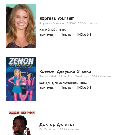
Express Yourself
Express Yourself /
2001-2006
/
сериал
семейный
/
США
зрители:
–
film.ru:
–
IMDb:
6
,3
Ксенон: Девушка 21 века
Zenon: Girl of the 21st Century /
1999
/
фильм
комедия
,
приключения
/
США
зрители:
–
film.ru:
–
IMDb:
6
,3
Доктор Дулиттл
Dr. Dolittle /
1998
/
фильм