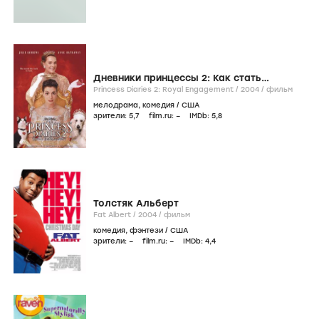
Дневники принцессы 2: Как стать
королевой
Princess Diaries 2: Royal Engagement /
2004
/
фильм
мелодрама
,
комедия
/
США
зрители:
5
,7
film.ru:
–
IMDb:
5
,8
Толстяк Альберт
Fat Albert /
2004
/
фильм
комедия
,
фэнтези
/
США
зрители:
–
film.ru:
–
IMDb:
4
,4