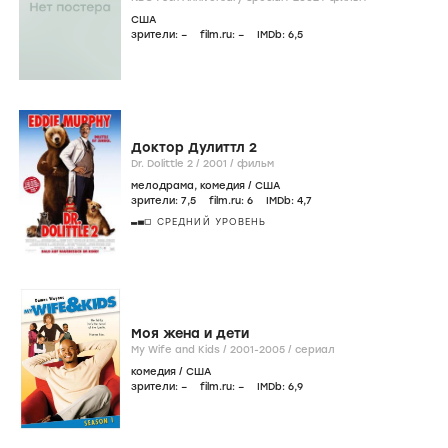
США
зрители:
–
film.ru:
–
IMDb:
6
,5
Доктор Дулиттл 2
Dr. Dolittle 2 /
2001
/
фильм
мелодрама
,
комедия
/
США
зрители:
7
,5
film.ru:
6
IMDb:
4
,7
СРЕДНИЙ УРОВЕНЬ
Моя жена и дети
My Wife and Kids /
2001-2005
/
сериал
комедия
/
США
зрители:
–
film.ru:
–
IMDb:
6
,9