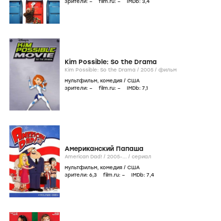
зрители:
–
film.ru:
–
IMDb:
3
,4
Kim Possible: So the Drama
Kim Possible: So the Drama /
2005
/
фильм
мультфильм
,
комедия
/
США
зрители:
–
film.ru:
–
IMDb:
7
,1
Американский Папаша
American Dad! /
2005-...
/
сериал
мультфильм
,
комедия
/
США
зрители:
6
,3
film.ru:
–
IMDb:
7
,4