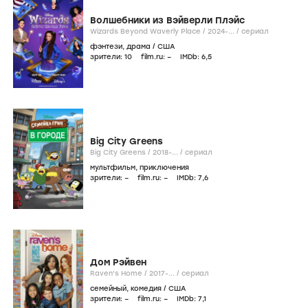
Волшебники из Вэйверли Плэйс
Wizards Beyond Waverly Place /
2024-...
/
сериал
фэнтези
,
драма
/
США
зрители:
10
film.ru:
–
IMDb:
6
,5
Big City Greens
Big City Greens /
2018-...
/
сериал
мультфильм
,
приключения
зрители:
–
film.ru:
–
IMDb:
7
,6
Дом Рэйвен
Raven's Home /
2017-...
/
сериал
семейный
,
комедия
/
США
зрители:
–
film.ru:
–
IMDb:
7
,1