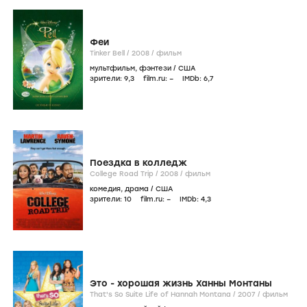
Феи
Tinker Bell /
2008
/
фильм
мультфильм
,
фэнтези
/
США
зрители:
9
,3
film.ru:
–
IMDb:
6
,7
Поездка в колледж
College Road Trip /
2008
/
фильм
комедия
,
драма
/
США
зрители:
10
film.ru:
–
IMDb:
4
,3
Это - хорошая жизнь Ханны Монтаны
That's So Suite Life of Hannah Montana /
2007
/
фильм