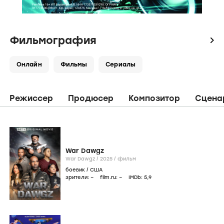
Фильмография
icon
Онлайн
Фильмы
Сериалы
Режиссер
Продюсер
Композитор
Сцена
War Dawgz
War Dawgz /
2025
/
фильм
боевик
/
США
зрители:
–
film.ru:
–
IMDb:
5
,9