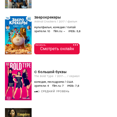
Зверокрекеры
Animal Crackers /
2017
/
фильм
мультфильм
,
комедия
/
Китай
зрители:
10
film.ru:
–
IMDb:
5
,8
•••
РЕКЛАМА 18+
Смотреть онлайн
С большой буквы
The Bold Type /
2017-...
/
сериал
комедия
,
мелодрама
/
США
зрители:
4
film.ru:
7
IMDb:
7
,8
СРЕДНИЙ УРОВЕНЬ