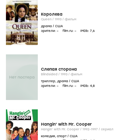
Королева
Queen /
1993
/
фильм
драма
/
США
зрители:
–
film.ru:
–
IMDb:
7
,6
Слепая сторона
Blindsided /
1993
/
фильм
триллер
,
драма
/
США
зрители:
–
film.ru:
–
IMDb:
4
,8
Hangin' with Mr. Cooper
Hangin' with Mr. Cooper /
1992-1997
/
сериал
комедия
,
спорт
/
США