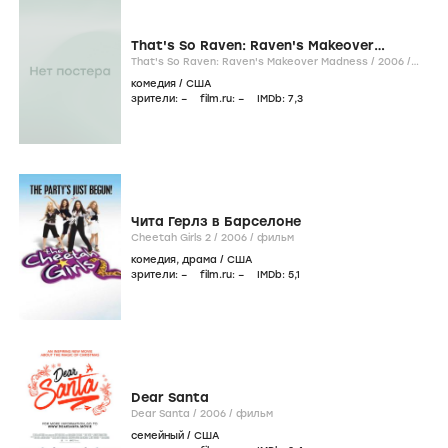
That's So Raven: Raven's Makeover
Madness
That's So Raven: Raven's Makeover Madness /
2006
/
фильм
комедия
/
США
зрители:
–
film.ru:
–
IMDb:
7
,3
Чита Герлз в Барселоне
Cheetah Girls 2 /
2006
/
фильм
комедия
,
драма
/
США
зрители:
–
film.ru:
–
IMDb:
5
,1
Dear Santa
Dear Santa /
2006
/
фильм
семейный
/
США