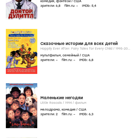
комедия
,
фэнтези
/
США
зрители:
6
,8
film.ru:
–
IMDb:
5
,4
Сказочные истории для всех детей
Happily Ever After: Fairy Tales for Every Child /
1995-2000
/
сериал
мультфильм
,
семейный
/
США
зрители:
–
film.ru:
–
IMDb:
6
,8
Маленькие негодяи
Little Rascals /
1994
/
фильм
мелодрама
,
комедия
/
США
зрители:
2
film.ru:
–
IMDb:
6
,3