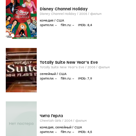
Disney Channel Holiday
Disney Channel Holiday /
2005
/
фильм
комедия
/
США
зрители:
–
film.ru:
–
IMDb:
8
,4
Totally Suite New Year's Eve
Totally Suite New Year's Eve /
2005
/
фильм
семейный
/
США
зрители:
–
film.ru:
–
IMDb:
7
,9
Чита Герлз
Cheetah Girls /
2004
/
фильм
комедия
,
семейный
/
США
зрители:
–
film.ru:
–
IMDb:
4
,5