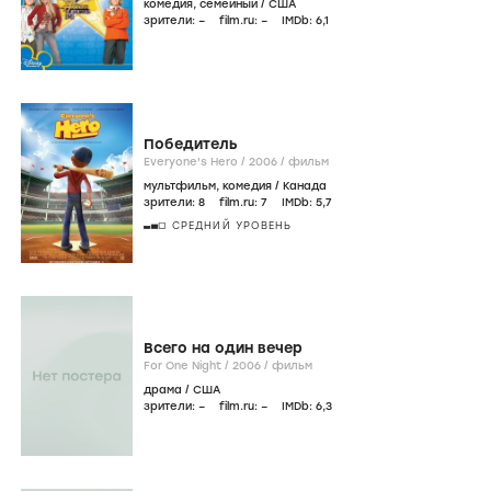
комедия
,
семейный
/
США
зрители:
–
film.ru:
–
IMDb:
6
,1
Победитель
Everyone's Hero /
2006
/
фильм
мультфильм
,
комедия
/
Канада
зрители:
8
film.ru:
7
IMDb:
5
,7
СРЕДНИЙ УРОВЕНЬ
Всего на один вечер
For One Night /
2006
/
фильм
драма
/
США
зрители:
–
film.ru:
–
IMDb:
6
,3