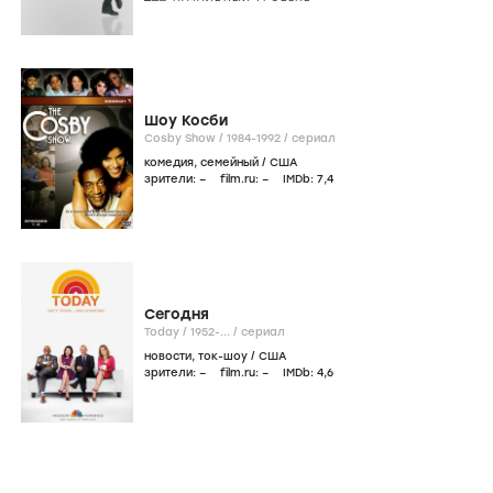
Шоу Косби
Cosby Show /
1984-1992
/
сериал
комедия
,
семейный
/
США
зрители:
–
film.ru:
–
IMDb:
7
,4
Сегодня
Today /
1952-...
/
сериал
новости
,
ток-шоу
/
США
зрители:
–
film.ru:
–
IMDb:
4
,6