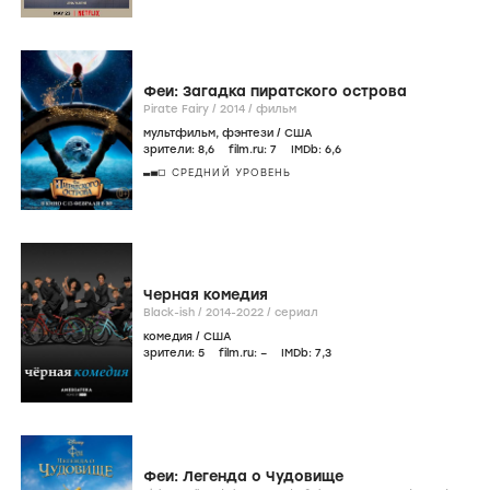
Феи: Загадка пиратского острова
Pirate Fairy /
2014
/
фильм
мультфильм
,
фэнтези
/
США
зрители:
8
,6
film.ru:
7
IMDb:
6
,6
СРЕДНИЙ УРОВЕНЬ
Черная комедия
Black-ish /
2014-2022
/
сериал
комедия
/
США
зрители:
5
film.ru:
–
IMDb:
7
,3
Феи: Легенда о Чудовище