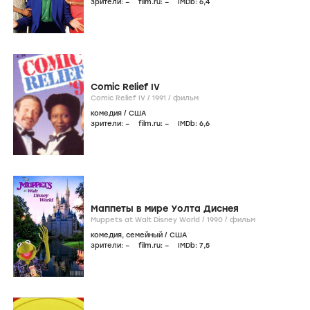
зрители:
–
film.ru:
–
IMDb:
6
,4
Comic Relief IV
Comic Relief IV /
1991
/
фильм
комедия
/
США
зрители:
–
film.ru:
–
IMDb:
6
,6
Маппеты в мире Уолта Диснея
Muppets at Walt Disney World /
1990
/
фильм
комедия
,
семейный
/
США
зрители:
–
film.ru:
–
IMDb:
7
,5