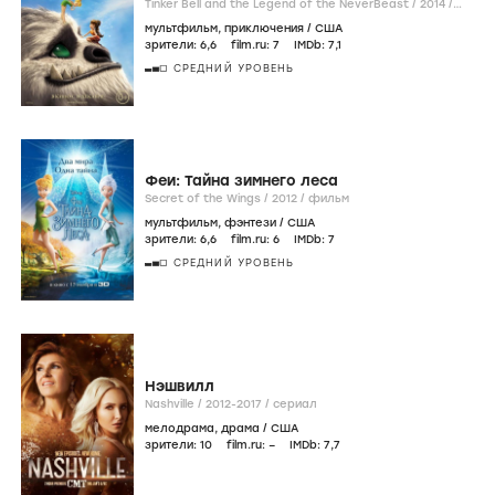
Tinker Bell and the Legend of the NeverBeast /
2014
/
фильм
мультфильм
,
приключения
/
США
зрители:
6
,6
film.ru:
7
IMDb:
7
,1
СРЕДНИЙ УРОВЕНЬ
Феи: Тайна зимнего леса
Secret of the Wings /
2012
/
фильм
мультфильм
,
фэнтези
/
США
зрители:
6
,6
film.ru:
6
IMDb:
7
СРЕДНИЙ УРОВЕНЬ
Нэшвилл
Nashville /
2012-2017
/
сериал
мелодрама
,
драма
/
США
зрители:
10
film.ru:
–
IMDb:
7
,7