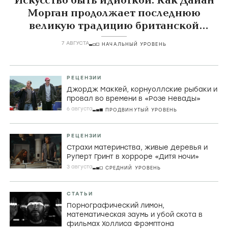
Искусство быть идиоткой. Как Дайан
Морган продолжает последнюю
великую традицию британской
комедии
7 АВГУСТА
НАЧАЛЬНЫЙ УРОВЕНЬ
РЕЦЕНЗИИ
Джордж МакКей, корнуоллские рыбаки и
провал во времени в «Розе Невады»
6 августа
ПРОДВИНУТЫЙ УРОВЕНЬ
РЕЦЕНЗИИ
Страхи материнства, живые деревья и
Руперт Гринт в хорроре «Дитя ночи»
3 августа
СРЕДНИЙ УРОВЕНЬ
СТАТЬИ
Порнографический лимон,
математическая заумь и убой скота в
фильмах Холлиса Фрэмптона