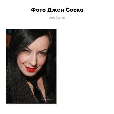
Фото Джен Соска
Jen Soska