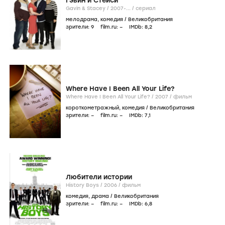
Гэвин и Стейси
Gavin & Stacey /
2007-...
/
сериал
мелодрама
,
комедия
/
Великобритания
зрители:
9
film.ru:
–
IMDb:
8
,2
Where Have I Been All Your Life?
Where Have I Been All Your Life? /
2007
/
фильм
короткометражный
,
комедия
/
Великобритания
зрители:
–
film.ru:
–
IMDb:
7
,1
Любители истории
History Boys /
2006
/
фильм
комедия
,
драма
/
Великобритания
зрители:
–
film.ru:
–
IMDb:
6
,8