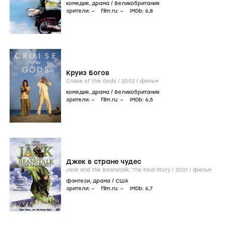
комедия
,
драма
/
Великобритания
зрители:
–
film.ru:
–
IMDb:
6
,8
Круиз Богов
Cruise of the Gods /
2002
/
фильм
комедия
,
драма
/
Великобритания
зрители:
–
film.ru:
–
IMDb:
6
,5
Джек в стране чудес
Jack and the Beanstalk: The Real Story /
2001
/
фильм
фэнтези
,
драма
/
США
зрители:
–
film.ru:
–
IMDb:
6
,7