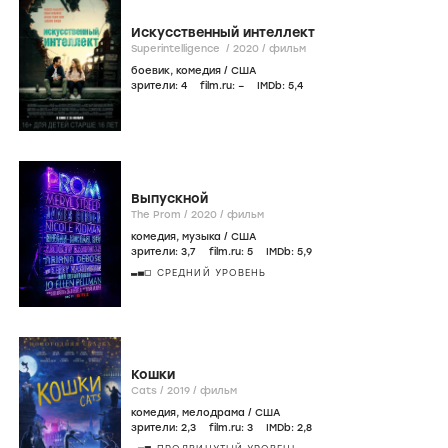
Искусственный интеллект
Superintelligence /
2020
/
фильм
боевик
,
комедия
/
США
зрители:
4
film.ru:
–
IMDb:
5
,4
Выпускной
The Prom /
2020
/
фильм
комедия
,
музыка
/
США
зрители:
3
,7
film.ru:
5
IMDb:
5
,9
СРЕДНИЙ УРОВЕНЬ
Кошки
Cats /
2019
/
фильм
комедия
,
мелодрама
/
США
зрители:
2
,3
film.ru:
3
IMDb:
2
,8