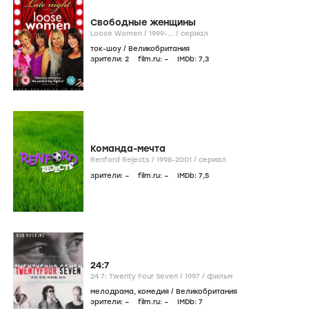
Свободные женщины
Loose Women /
1999-...
/
сериал
ток-шоу
/
Великобритания
зрители:
2
film.ru:
–
IMDb:
7
,3
Команда-мечта
Renford Rejects /
1998-2001
/
сериал
зрители:
–
film.ru:
–
IMDb:
7
,5
24:7
24 7: Twenty Four Seven /
1997
/
фильм
мелодрама
,
комедия
/
Великобритания
зрители:
–
film.ru:
–
IMDb:
7