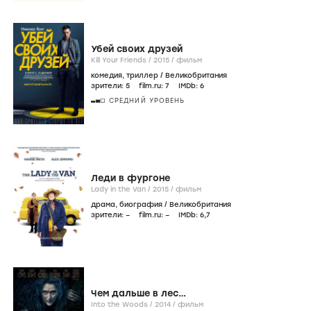
Убей своих друзей
Kill Your Friends /
2015
/
фильм
комедия
,
триллер
/
Великобритания
зрители:
5
film.ru:
7
IMDb:
6
СРЕДНИЙ УРОВЕНЬ
Леди в фургоне
Lady in the Van /
2015
/
фильм
драма
,
биография
/
Великобритания
зрители:
–
film.ru:
–
IMDb:
6
,7
Чем дальше в лес…
Into the Woods /
2014
/
фильм