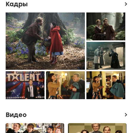
Кадры
icon
Видео
icon