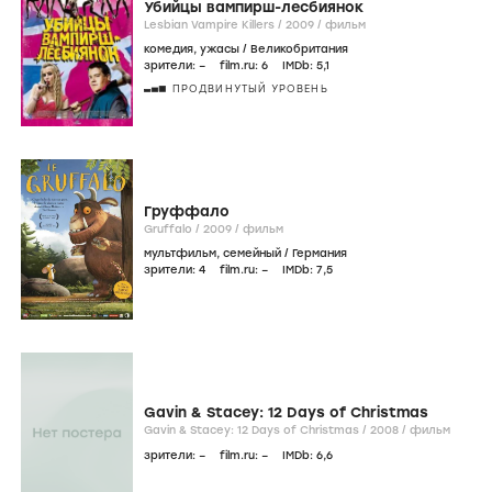
Убийцы вампирш-лесбиянок
Lesbian Vampire Killers /
2009
/
фильм
комедия
,
ужасы
/
Великобритания
зрители:
–
film.ru:
6
IMDb:
5
,1
ПРОДВИНУТЫЙ УРОВЕНЬ
Груффало
Gruffalo /
2009
/
фильм
мультфильм
,
семейный
/
Германия
зрители:
4
film.ru:
–
IMDb:
7
,5
Gavin & Stacey: 12 Days of Christmas
Gavin & Stacey: 12 Days of Christmas /
2008
/
фильм
зрители:
–
film.ru:
–
IMDb:
6
,6