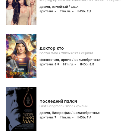
Keeping Up with the Kardashians /
2006-...
/
сериал
драма
,
семейный
/
США
зрители:
–
film.ru:
–
IMDb:
2
,9
Доктор Кто
Doctor Who /
2005-2022
/
сериал
фантастика
,
драма
/
Великобритания
зрители:
8
,9
film.ru:
–
IMDb:
8
,5
Последний палач
Last Hangman /
2005
/
фильм
драма
,
биография
/
Великобритания
зрители:
7
film.ru:
–
IMDb:
7
,4