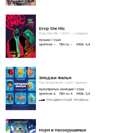
Drop the Mic
Drop the Mic /
2017-...
/
сериал
музыка
/
США
зрители:
–
film.ru:
–
IMDb:
4
,4
Эмоджи Фильм
The Emoji Movie /
2017
/
фильм
мультфильм
,
комедия
/
США
зрители:
6
film.ru:
4
IMDb:
3
,4
ПРОДВИНУТЫЙ УРОВЕНЬ
Норм и Несокрушимые