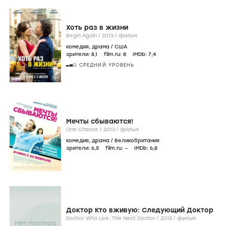
Хоть раз в жизни
Begin Again /
2013
/
фильм
комедия
,
драма
/
США
зрители:
8
,1
film.ru:
8
IMDb:
7
,4
СРЕДНИЙ УРОВЕНЬ
Мечты сбываются!
One Chance /
2013
/
фильм
комедия
,
драма
/
Великобритания
зрители:
6
,5
film.ru:
–
IMDb:
6
,8
Доктор Кто вживую: Следующий Доктор
Doctor Who Live: The Next Doctor /
2013
/
фильм