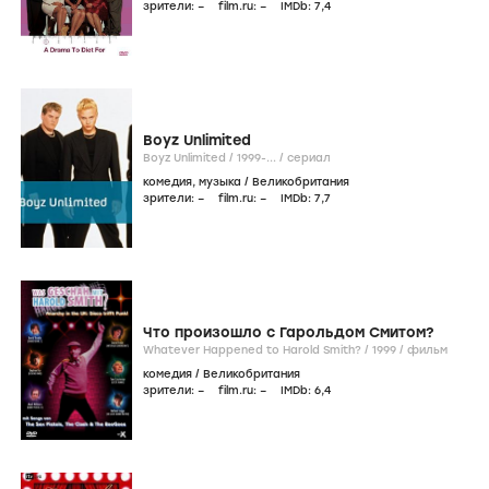
зрители:
–
film.ru:
–
IMDb:
7
,4
Boyz Unlimited
Boyz Unlimited /
1999-...
/
сериал
комедия
,
музыка
/
Великобритания
зрители:
–
film.ru:
–
IMDb:
7
,7
Что произошло с Гарольдом Смитом?
Whatever Happened to Harold Smith? /
1999
/
фильм
комедия
/
Великобритания
зрители:
–
film.ru:
–
IMDb:
6
,4