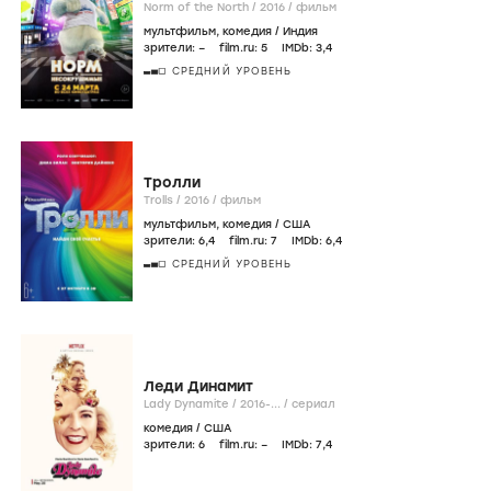
Norm of the North /
2016
/
фильм
мультфильм
,
комедия
/
Индия
зрители:
–
film.ru:
5
IMDb:
3
,4
СРЕДНИЙ УРОВЕНЬ
Тролли
Trolls /
2016
/
фильм
мультфильм
,
комедия
/
США
зрители:
6
,4
film.ru:
7
IMDb:
6
,4
СРЕДНИЙ УРОВЕНЬ
Леди Динамит
Lady Dynamite /
2016-...
/
сериал
комедия
/
США
зрители:
6
film.ru:
–
IMDb:
7
,4