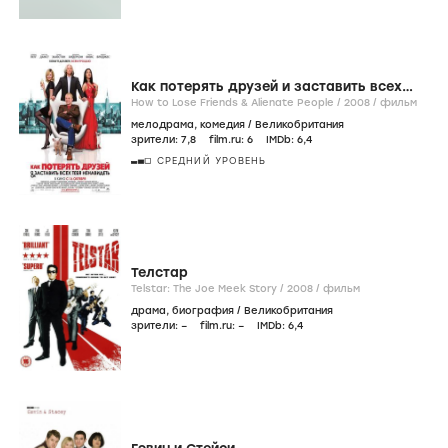
Как потерять друзей и заставить всех
тебя ненавидеть
How to Lose Friends & Alienate People /
2008
/
фильм
мелодрама
,
комедия
/
Великобритания
зрители:
7
,8
film.ru:
6
IMDb:
6
,4
СРЕДНИЙ УРОВЕНЬ
Телстар
Telstar: The Joe Meek Story /
2008
/
фильм
драма
,
биография
/
Великобритания
зрители:
–
film.ru:
–
IMDb:
6
,4