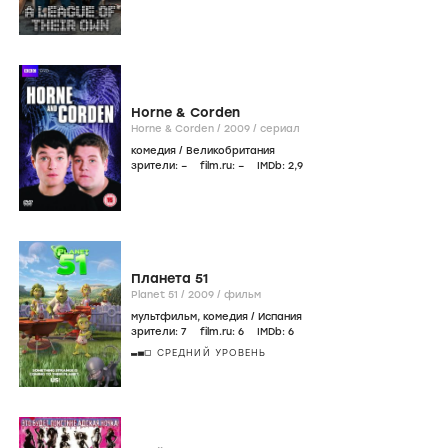
Horne & Corden
Horne & Corden /
2009
/
сериал
комедия
/
Великобритания
зрители:
–
film.ru:
–
IMDb:
2
,9
Планета 51
Planet 51 /
2009
/
фильм
мультфильм
,
комедия
/
Испания
зрители:
7
film.ru:
6
IMDb:
6
СРЕДНИЙ УРОВЕНЬ