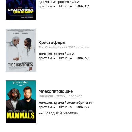
драма
,
биография
/
США
зрители:
–
film.ru:
–
IMDb:
7
,3
Кристоферы
The Christophers /
2025
/
фильм
комедия
,
драма
/
США
зрители:
–
film.ru:
–
IMDb:
6
,3
Млекопитающие
Mammals /
2022-...
/
сериал
комедия
,
драма
/
Великобритания
зрители:
–
film.ru:
5
IMDb:
5
,9
СРЕДНИЙ УРОВЕНЬ