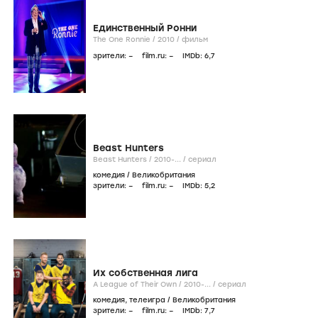
Единственный Ронни
The One Ronnie /
2010
/
фильм
зрители:
–
film.ru:
–
IMDb:
6
,7
Beast Hunters
Beast Hunters /
2010-...
/
сериал
комедия
/
Великобритания
зрители:
–
film.ru:
–
IMDb:
5
,2
Их собственная лига
A League of Their Own /
2010-...
/
сериал
комедия
,
телеигра
/
Великобритания
зрители:
–
film.ru:
–
IMDb:
7
,7