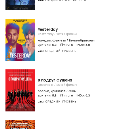
ПРОДВИНУТЫЙ УРОВЕНЬ
Yesterday
Yesterday /
2019
/
фильм
комедия
,
фэнтези
/
Великобритания
зрители:
6
,8
film.ru:
6
IMDb:
6
,8
СРЕДНИЙ УРОВЕНЬ
8 подруг Оушена
Ocean's 8 /
2018
/
фильм
боевик
,
криминал
/
США
зрители:
5
,8
film.ru:
6
IMDb:
6
,3
СРЕДНИЙ УРОВЕНЬ