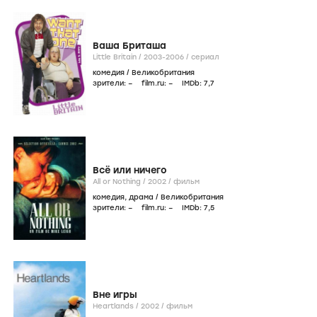
Ваша Бриташа
Little Britain /
2003-2006
/
сериал
комедия
/
Великобритания
зрители:
–
film.ru:
–
IMDb:
7
,7
Всё или ничего
All or Nothing /
2002
/
фильм
комедия
,
драма
/
Великобритания
зрители:
–
film.ru:
–
IMDb:
7
,5
Вне игры
Heartlands /
2002
/
фильм