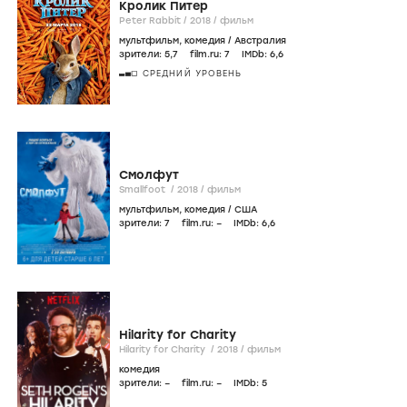
Кролик Питер
Peter Rabbit /
2018
/
фильм
мультфильм
,
комедия
/
Австралия
зрители:
5
,7
film.ru:
7
IMDb:
6
,6
СРЕДНИЙ УРОВЕНЬ
Смолфут
Smallfoot /
2018
/
фильм
мультфильм
,
комедия
/
США
зрители:
7
film.ru:
–
IMDb:
6
,6
Hilarity for Charity
Hilarity for Charity /
2018
/
фильм
комедия
зрители:
–
film.ru:
–
IMDb:
5