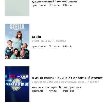
документальный
/
Великобритания
зрители:
–
film.ru:
–
IMDb:
–
Stella
Stella /
2012-2017
/
сериал
зрители:
–
film.ru:
–
IMDb:
8
8 из 10 кошек начинают обратный отсчет
8 Out of 10 Cats Does Countdown /
2012-...
/
сериал
комедия
,
телеигра
/
Великобритания
зрители:
–
film.ru:
–
IMDb:
8
,2