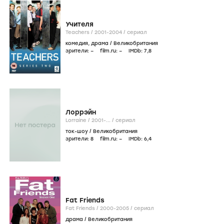
Учителя
Teachers /
2001-2004
/
сериал
комедия
,
драма
/
Великобритания
зрители:
–
film.ru:
–
IMDb:
7
,8
Лоррэйн
Lorraine /
2001-...
/
сериал
ток-шоу
/
Великобритания
зрители:
8
film.ru:
–
IMDb:
6
,4
Fat Friends
Fat Friends /
2000-2005
/
сериал
драма
/
Великобритания