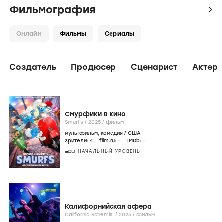
Фильмография
icon
Онлайн
Фильмы
Сериалы
Создатель
Продюсер
Сценарист
Актер
Смурфики в кино
Smurfs /
2025
/
фильм
мультфильм
,
комедия
/
США
зрители:
4
film.ru:
–
IMDb:
–
НАЧАЛЬНЫЙ УРОВЕНЬ
Калифорнийская афера
California Schemin' /
2025
/
фильм