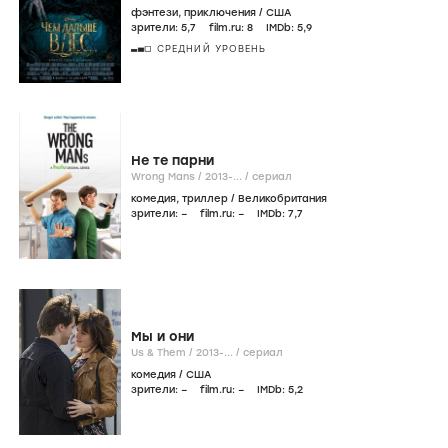
фэнтези
,
приключения
/
США
зрители:
5
,7
film.ru:
8
IMDb:
5
,9
СРЕДНИЙ УРОВЕНЬ
Не те парни
Wrong Mans /
2013-...
/
сериал
комедия
,
триллер
/
Великобритания
зрители:
–
film.ru:
–
IMDb:
7
,7
Мы и они
Us & Them /
2013-...
/
сериал
комедия
/
США
зрители:
–
film.ru:
–
IMDb:
5
,2