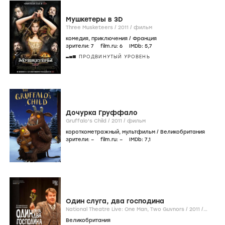
Мушкетеры в 3D
Three Musketeers /
2011
/
фильм
комедия
,
приключения
/
Франция
зрители:
7
film.ru:
6
IMDb:
5
,7
ПРОДВИНУТЫЙ УРОВЕНЬ
Дочурка Груффало
Gruffalo's Child /
2011
/
фильм
короткометражный
,
мультфильм
/
Великобритания
зрители:
–
film.ru:
–
IMDb:
7
,1
Один слуга, два господина
National Theatre Live: One Man, Two Guvnors /
2011
/
фильм
Великобритания