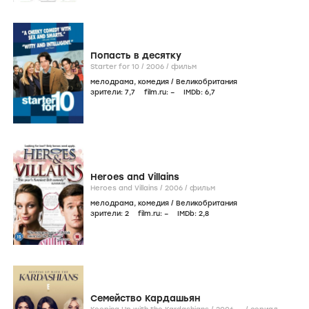
Попасть в десятку
Starter for 10 /
2006
/
фильм
мелодрама
,
комедия
/
Великобритания
зрители:
7
,7
film.ru:
–
IMDb:
6
,7
Heroes and Villains
Heroes and Villains /
2006
/
фильм
мелодрама
,
комедия
/
Великобритания
зрители:
2
film.ru:
–
IMDb:
2
,8
Семейство Кардашьян