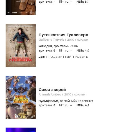
зрители:
–
film.ru:
–
IMDb:
8
,1
Путешествия Гулливера
Gulliver's Travels /
2010
/
фильм
комедия
,
фэнтези
/
США
зрители:
5
film.ru:
–
IMDb:
4
,9
ПРОДВИНУТЫЙ УРОВЕНЬ
Союз зверей
Animals United /
2010
/
фильм
мультфильм
,
семейный
/
Германия
зрители:
5
film.ru:
–
IMDb:
4
,9