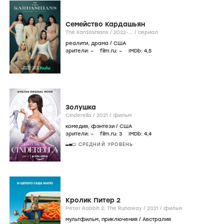
Семейство Кардашьян
The Kardashians /
2022-...
/
сериал
реалити
,
драма
/
США
зрители:
–
film.ru:
–
IMDb:
4
,5
Золушка
Cinderella /
2021
/
фильм
комедия
,
фэнтези
/
США
зрители:
–
film.ru:
3
IMDb:
4
,4
СРЕДНИЙ УРОВЕНЬ
Кролик Питер 2
Peter Rabbit 2: The Runaway /
2021
/
фильм
мультфильм
,
приключения
/
Австралия