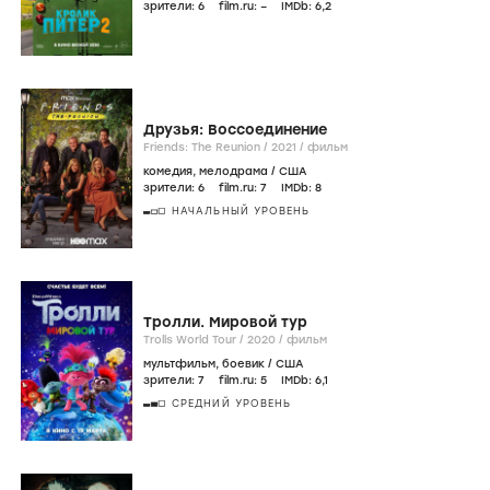
зрители:
6
film.ru:
–
IMDb:
6
,2
Друзья: Воссоединение
Friends: The Reunion /
2021
/
фильм
комедия
,
мелодрама
/
США
зрители:
6
film.ru:
7
IMDb:
8
НАЧАЛЬНЫЙ УРОВЕНЬ
Тролли. Мировой тур
Trolls World Tour /
2020
/
фильм
мультфильм
,
боевик
/
США
зрители:
7
film.ru:
5
IMDb:
6
,1
СРЕДНИЙ УРОВЕНЬ