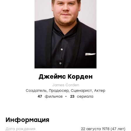
Джеймс Корден
James Corden
Создатель
,
Продюсер
,
Сценарист
,
Актер
47
фильмов
23
сериала
Информация
Дата рождения
22 августа 1978
(47 лет)