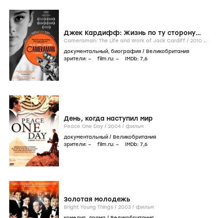
Джек Кардифф: Жизнь по ту сторону
кинокамеры
Cameraman: The Life and Work of Jack Cardiff /
2010
/
фильм
документальный
,
биография
/
Великобритания
зрители:
–
film.ru:
–
IMDb:
7
,6
День, когда наступил мир
Peace One Day /
2004
/
фильм
документальный
/
Великобритания
зрители:
–
film.ru:
–
IMDb:
7
,6
Золотая молодежь
Bright Young Things /
2003
/
фильм
комедия
,
драма
/
Великобритания