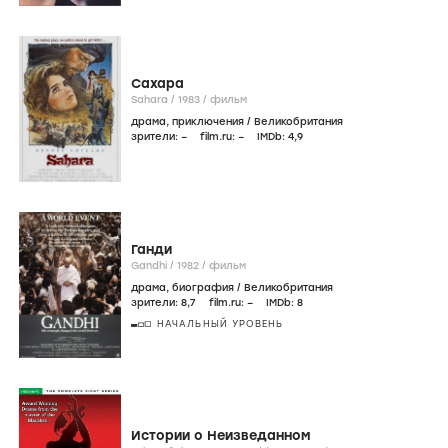
Сахара
Sahara /
1983
/
фильм
драма
,
приключения
/
Великобритания
зрители:
–
film.ru:
–
IMDb:
4
,9
Ганди
Gandhi /
1982
/
фильм
драма
,
биография
/
Великобритания
зрители:
8
,7
film.ru:
–
IMDb:
8
НАЧАЛЬНЫЙ УРОВЕНЬ
Истории о Неизведанном