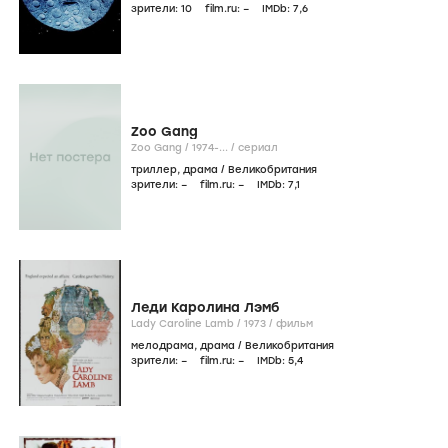
зрители:
10
film.ru:
–
IMDb:
7
,6
Zoo Gang
Zoo Gang /
1974-...
/
сериал
триллер
,
драма
/
Великобритания
зрители:
–
film.ru:
–
IMDb:
7
,1
Леди Каролина Лэмб
Lady Caroline Lamb /
1973
/
фильм
мелодрама
,
драма
/
Великобритания
зрители:
–
film.ru:
–
IMDb:
5
,4