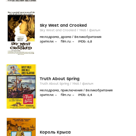
Sky West and Crooked
Sky West and Crooked /
1965
/
фильм
мелодрама
,
драма
/
Великобритания
зрители:
–
film.ru:
–
IMDb:
6
,8
Truth About Spring
Truth About Spring /
1965
/
фильм
мелодрама
,
приключения
/
Великобритания
зрители:
–
film.ru:
–
IMDb:
6
,4
Король Крыса