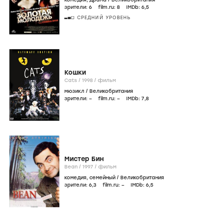
зрители:
6
film.ru:
8
IMDb:
6
,5
СРЕДНИЙ УРОВЕНЬ
Кошки
Cats /
1998
/
фильм
мюзикл
/
Великобритания
зрители:
–
film.ru:
–
IMDb:
7
,8
Мистер Бин
Bean /
1997
/
фильм
комедия
,
семейный
/
Великобритания
зрители:
6
,3
film.ru:
–
IMDb:
6
,5