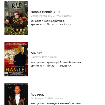
Dennis Pennis R.I.P.
Dennis Pennis R.I.P. /
1997
/
фильм
комедия
/
Великобритания
зрители:
–
film.ru:
–
IMDb:
7
,4
Гамлет
Hamlet /
1996
/
фильм
мелодрама
,
триллер
/
Великобритания
зрители:
7
film.ru:
–
IMDb:
7
,7
Гротеск
Grotesque /
1995
/
фильм
мелодрама
,
комедия
/
Великобритания