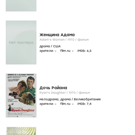
Женщина Адама
Adam's Woman /
1970
/
фильм
драма
/
США
зрители:
–
film.ru:
–
IMDb:
6
,3
Дочь Райана
Ryan's Daughter /
1970
/
фильм
мелодрама
,
драма
/
Великобритания
зрители:
–
film.ru:
–
IMDb:
7
,4