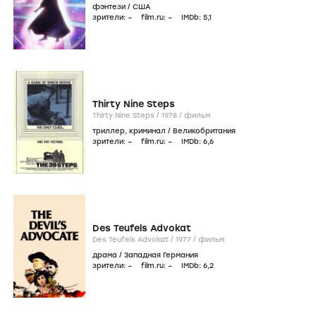
фэнтези
/
США
зрители:
–
film.ru:
–
IMDb:
5
,1
Thirty Nine Steps
Thirty Nine Steps /
1978
/
фильм
триллер
,
криминал
/
Великобритания
зрители:
–
film.ru:
–
IMDb:
6
,6
Des Teufels Advokat
Des Teufels Advokat /
1977
/
фильм
драма
/
Западная Германия
зрители:
–
film.ru:
–
IMDb:
6
,2