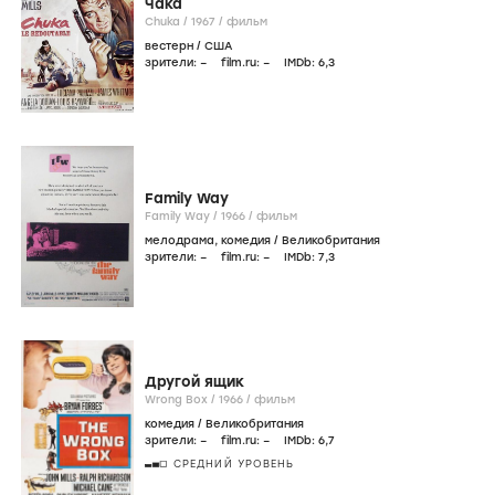
Чака
Chuka /
1967
/
фильм
вестерн
/
США
зрители:
–
film.ru:
–
IMDb:
6
,3
Family Way
Family Way /
1966
/
фильм
мелодрама
,
комедия
/
Великобритания
зрители:
–
film.ru:
–
IMDb:
7
,3
Другой ящик
Wrong Box /
1966
/
фильм
комедия
/
Великобритания
зрители:
–
film.ru:
–
IMDb:
6
,7
СРЕДНИЙ УРОВЕНЬ