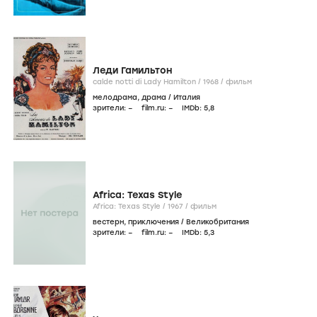
Леди Гамильтон
calde notti di Lady Hamilton /
1968
/
фильм
мелодрама
,
драма
/
Италия
зрители:
–
film.ru:
–
IMDb:
5
,8
Africa: Texas Style
Africa: Texas Style /
1967
/
фильм
вестерн
,
приключения
/
Великобритания
зрители:
–
film.ru:
–
IMDb:
5
,3