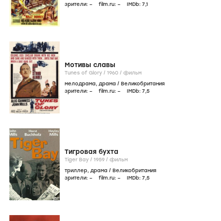
зрители:
–
film.ru:
–
IMDb:
7
,1
Мотивы славы
Tunes of Glory /
1960
/
фильм
мелодрама
,
драма
/
Великобритания
зрители:
–
film.ru:
–
IMDb:
7
,5
Тигровая бухта
Tiger Bay /
1959
/
фильм
триллер
,
драма
/
Великобритания
зрители:
–
film.ru:
–
IMDb:
7
,5