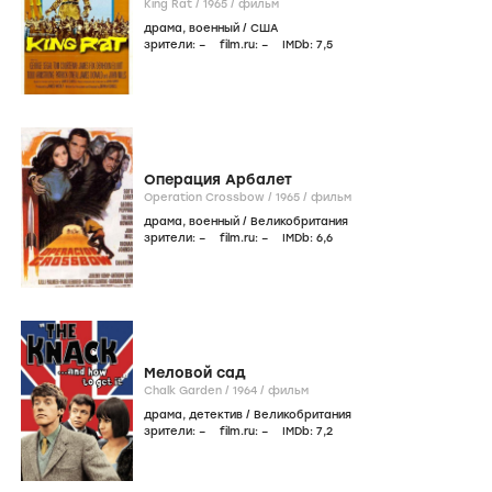
King Rat /
1965
/
фильм
драма
,
военный
/
США
зрители:
–
film.ru:
–
IMDb:
7
,5
Операция Арбалет
Operation Crossbow /
1965
/
фильм
драма
,
военный
/
Великобритания
зрители:
–
film.ru:
–
IMDb:
6
,6
Меловой сад
Chalk Garden /
1964
/
фильм
драма
,
детектив
/
Великобритания
зрители:
–
film.ru:
–
IMDb:
7
,2