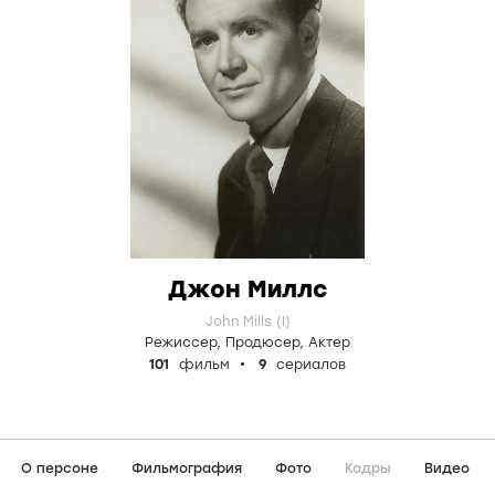
Джон Миллс
John Mills (I)
Режиссер
,
Продюсер
,
Актер
101
фильм
9
сериалов
О персоне
Фильмография
Фото
Кадры
Видео