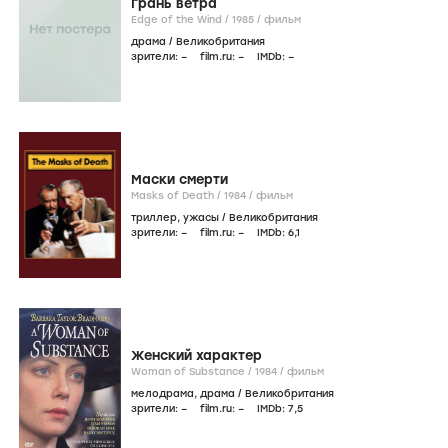
Грань ветра
Edge of the Wind /
1985
/
фильм
драма
/
Великобритания
зрители:
–
film.ru:
–
IMDb:
–
Маски смерти
Masks of Death /
1984
/
фильм
триллер
,
ужасы
/
Великобритания
зрители:
–
film.ru:
–
IMDb:
6
,1
Женский характер
Woman of Substance /
1984
/
фильм
мелодрама
,
драма
/
Великобритания
зрители:
–
film.ru:
–
IMDb:
7
,5