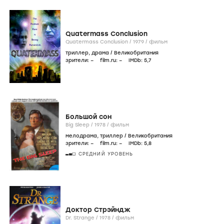
Quatermass Conclusion
Quatermass Conclusion /
1979
/
фильм
триллер
,
драма
/
Великобритания
зрители:
–
film.ru:
–
IMDb:
5
,7
Большой сон
Big Sleep /
1978
/
фильм
мелодрама
,
триллер
/
Великобритания
зрители:
–
film.ru:
–
IMDb:
5
,8
СРЕДНИЙ УРОВЕНЬ
Доктор Стрэйндж
Dr. Strange /
1978
/
фильм