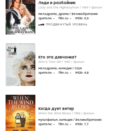
Леди и разбойник
Lady and the Highwayman /
1989
/
фильм
мелодрама
,
драма
/
Великобритания
зрители:
–
film.ru:
–
IMDb:
5
,5
ПРОДВИНУТЫЙ УРОВЕНЬ
Кто эта девчонка?
Who's That Girl /
1987
/
фильм
мелодрама
,
комедия
/
США
зрители:
–
film.ru:
–
IMDb:
4
,8
Когда дует ветер
When the Wind Blows /
1986
/
фильм
мультфильм
,
комедия
/
Великобритания
зрители:
–
film.ru:
–
IMDb:
7
,7