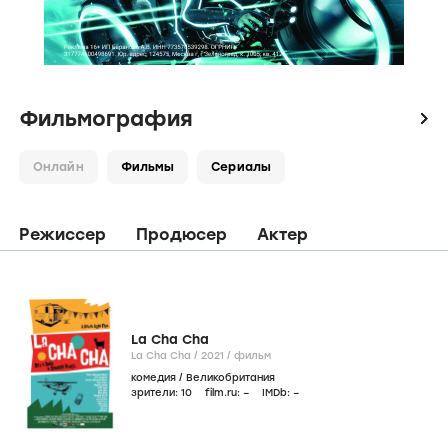
Фильмография
icon
Онлайн
Фильмы
Сериалы
Режиссер
Продюсер
Актер
La Cha Cha
La Cha Cha /
2021
/
фильм
комедия
/
Великобритания
зрители:
10
film.ru:
–
IMDb:
–