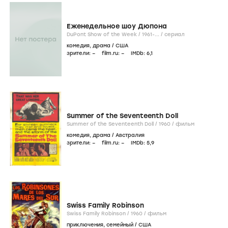
Еженедельное шоу Дюпона
DuPont Show of the Week /
1961-...
/
сериал
комедия
,
драма
/
США
зрители:
–
film.ru:
–
IMDb:
6
,1
Summer of the Seventeenth Doll
Summer of the Seventeenth Doll /
1960
/
фильм
комедия
,
драма
/
Австралия
зрители:
–
film.ru:
–
IMDb:
5
,9
Swiss Family Robinson
Swiss Family Robinson /
1960
/
фильм
приключения
,
семейный
/
США