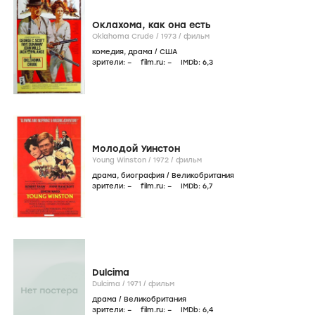
Оклахома, как она есть
Oklahoma Crude /
1973
/
фильм
комедия
,
драма
/
США
зрители:
–
film.ru:
–
IMDb:
6
,3
Молодой Уинстон
Young Winston /
1972
/
фильм
драма
,
биография
/
Великобритания
зрители:
–
film.ru:
–
IMDb:
6
,7
Dulcima
Dulcima /
1971
/
фильм
драма
/
Великобритания
зрители:
–
film.ru:
–
IMDb:
6
,4