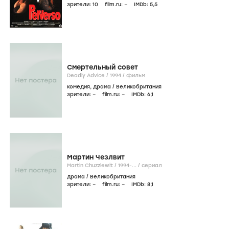
зрители:
10
film.ru:
–
IMDb:
5
,5
Смертельный совет
Deadly Advice /
1994
/
фильм
комедия
,
драма
/
Великобритания
зрители:
–
film.ru:
–
IMDb:
6
,1
Мартин Чезлвит
Martin Chuzzlewit /
1994-...
/
сериал
драма
/
Великобритания
зрители:
–
film.ru:
–
IMDb:
8
,1