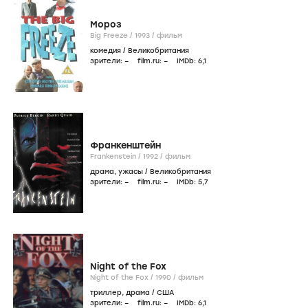
Мороз
Big Freeze /
1993
/
фильм
комедия
/
Великобритания
зрители:
–
film.ru:
–
IMDb:
6
,1
Франкенштейн
Frankenstein /
1992
/
фильм
драма
,
ужасы
/
Великобритания
зрители:
–
film.ru:
–
IMDb:
5
,7
Night of the Fox
Night of the Fox /
1990
/
фильм
триллер
,
драма
/
США
зрители:
–
film.ru:
–
IMDb:
6
,1