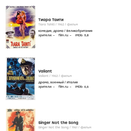
Тиара Таити
Tiara Tahiti /
1962
/
фильм
комедия
,
драма
/
Великобритания
зрители:
–
film.ru:
–
IMDb:
5
,8
Valiant
Valiant /
1962
/
фильм
драма
,
военный
/
Италия
зрители:
–
film.ru:
–
IMDb:
6
,6
Singer Not the Song
Singer Not the Song /
1961
/
фильм