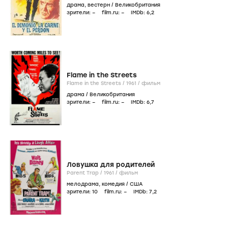
драма
,
вестерн
/
Великобритания
зрители:
–
film.ru:
–
IMDb:
6
,2
Flame in the Streets
Flame in the Streets /
1961
/
фильм
драма
/
Великобритания
зрители:
–
film.ru:
–
IMDb:
6
,7
Ловушка для родителей
Parent Trap /
1961
/
фильм
мелодрама
,
комедия
/
США
зрители:
10
film.ru:
–
IMDb:
7
,2