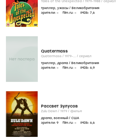
Tales of the Unexpected /
1979-1988
/
сериал
триллер
,
ужасы
/
Великобритания
зрители:
–
film.ru:
–
IMDb:
7
,6
Quatermass
Quatermass /
1979-...
/
сериал
триллер
,
драма
/
Великобритания
зрители:
–
film.ru:
–
IMDb:
6
,9
Рассвет Зулусов
Zulu Dawn /
1979
/
фильм
драма
,
военный
/
США
зрители:
9
film.ru:
–
IMDb:
6
,6