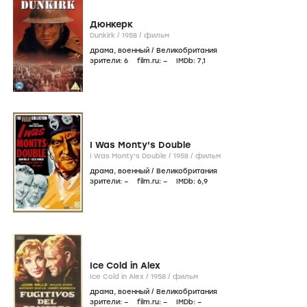
Дюнкерк
Dunkirk /
1958
/
фильм
драма
,
военный
/
Великобритания
зрители:
6
film.ru:
–
IMDb:
7
,1
I Was Monty's Double
I Was Monty's Double /
1958
/
фильм
драма
,
военный
/
Великобритания
зрители:
–
film.ru:
–
IMDb:
6
,9
Ice Cold in Alex
Ice Cold in Alex /
1958
/
фильм
драма
,
военный
/
Великобритания
зрители:
–
film.ru:
–
IMDb:
–