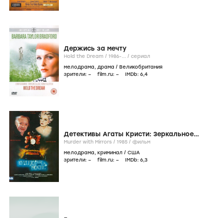
Держись за мечту
Hold the Dream /
1986-...
/
сериал
мелодрама
,
драма
/
Великобритания
зрители:
–
film.ru:
–
IMDb:
6
,4
Детективы Агаты Кристи: Зеркальное
убийство
Murder with Mirrors /
1985
/
фильм
мелодрама
,
криминал
/
США
зрители:
–
film.ru:
–
IMDb:
6
,3