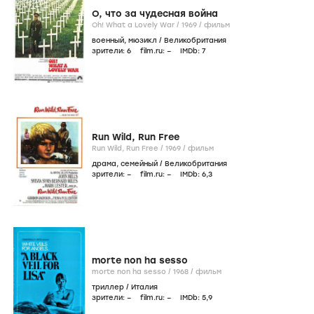
О, что за чудесная война
Oh! What a Lovely War /
1969
/
фильм
военный
,
мюзикл
/
Великобритания
зрители:
6
film.ru:
–
IMDb:
7
Run Wild, Run Free
Run Wild, Run Free /
1969
/
фильм
драма
,
семейный
/
Великобритания
зрители:
–
film.ru:
–
IMDb:
6
,3
morte non ha sesso
morte non ha sesso /
1968
/
фильм
триллер
/
Италия
зрители:
–
film.ru:
–
IMDb:
5
,9