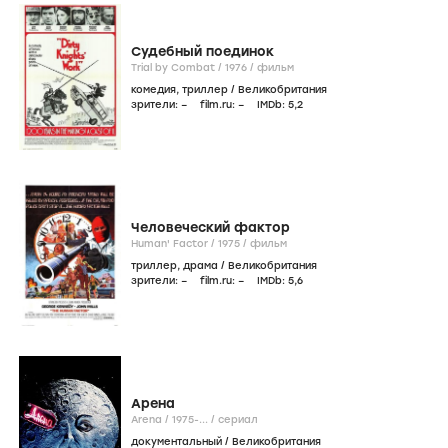
Судебный поединок
Trial by Combat /
1976
/
фильм
комедия
,
триллер
/
Великобритания
зрители:
–
film.ru:
–
IMDb:
5
,2
Человеческий фактор
Human' Factor /
1975
/
фильм
триллер
,
драма
/
Великобритания
зрители:
–
film.ru:
–
IMDb:
5
,6
Арена
Arena /
1975-...
/
сериал
документальный
/
Великобритания