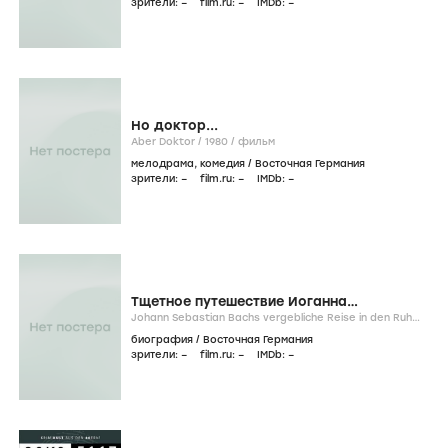
зрители:
–
film.ru:
–
IMDb:
–
Но доктор...
Aber Doktor /
1980
/
фильм
мелодрама
,
комедия
/
Восточная Германия
зрители:
–
film.ru:
–
IMDb:
–
Тщетное путешествие Иоганна
Себастьяна Баха к славе
Johann Sebastian Bachs vergebliche Reise in den Ruhm /
1980
/
фильм
биография
/
Восточная Германия
зрители:
–
film.ru:
–
IMDb:
–