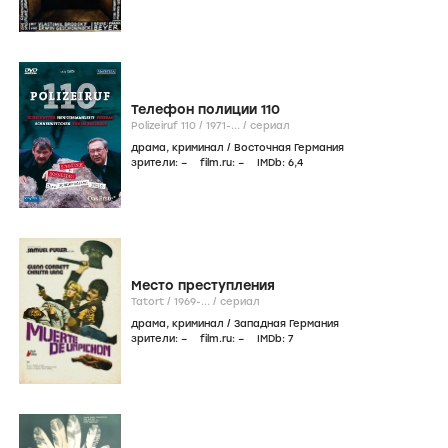
Телефон полиции 110
Polizeiruf 110 /
1971-...
/
сериал
драма
,
криминал
/
Восточная Германия
зрители:
–
film.ru:
–
IMDb:
6
,4
Место преступления
Tatort /
1969-...
/
сериал
драма
,
криминал
/
Западная Германия
зрители:
–
film.ru:
–
IMDb:
7