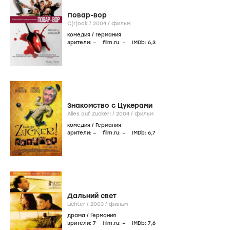
Повар-вор
C(r)ook /
2004
/
фильм
комедия
/
Германия
зрители:
–
film.ru:
–
IMDb:
6
,3
Знакомство с Цукерами
Alles auf Zucker! /
2004
/
фильм
комедия
/
Германия
зрители:
–
film.ru:
–
IMDb:
6
,7
Дальний свет
Lichter /
2003
/
фильм
драма
/
Германия
зрители:
7
film.ru:
–
IMDb:
7
,6