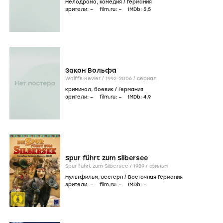
мелодрама
,
комедия
/
Германия
зрители:
–
film.ru:
–
IMDb:
5
,5
Закон Вольфа
Wolffs Revier /
1992-2006
/
сериал
криминал
,
боевик
/
Германия
зрители:
–
film.ru:
–
IMDb:
4
,9
Spur führt zum Silbersee
Spur führt zum Silbersee /
1989
/
фильм
мультфильм
,
вестерн
/
Восточная Германия
зрители:
–
film.ru:
–
IMDb:
–