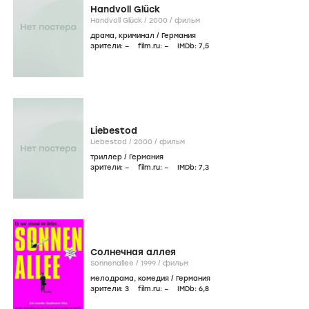
Handvoll Glück
Handvoll Glück /
2000
/
фильм
драма
,
криминал
/
Германия
зрители:
–
film.ru:
–
IMDb:
7
,5
Liebestod
Liebestod /
2000
/
фильм
триллер
/
Германия
зрители:
–
film.ru:
–
IMDb:
7
,3
Солнечная аллея
Sonnenallee /
1999
/
фильм
мелодрама
,
комедия
/
Германия
зрители:
3
film.ru:
–
IMDb:
6
,8