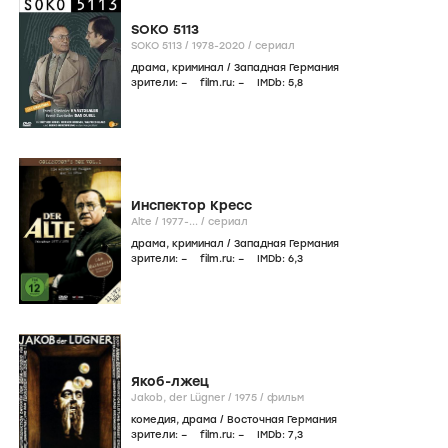
SOKO 5113
SOKO 5113 /
1978-2020
/
сериал
драма
,
криминал
/
Западная Германия
зрители:
–
film.ru:
–
IMDb:
5
,8
Инспектор Кресс
Alte /
1977-...
/
сериал
драма
,
криминал
/
Западная Германия
зрители:
–
film.ru:
–
IMDb:
6
,3
Якоб-лжец
Jakob, der Lügner /
1975
/
фильм
комедия
,
драма
/
Восточная Германия
зрители:
–
film.ru:
–
IMDb:
7
,3