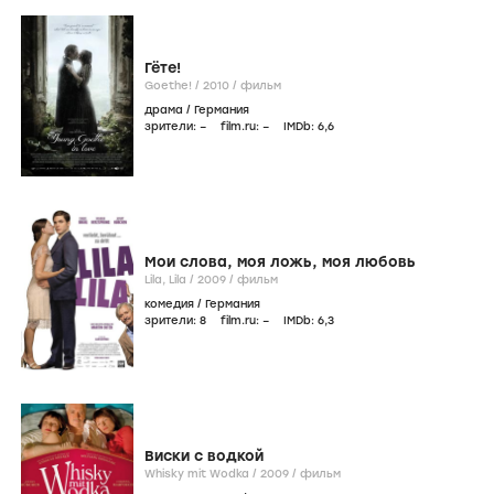
Гёте!
Goethe! /
2010
/
фильм
драма
/
Германия
зрители:
–
film.ru:
–
IMDb:
6
,6
Мои слова, моя ложь, моя любовь
Lila, Lila /
2009
/
фильм
комедия
/
Германия
зрители:
8
film.ru:
–
IMDb:
6
,3
Виски с водкой
Whisky mit Wodka /
2009
/
фильм