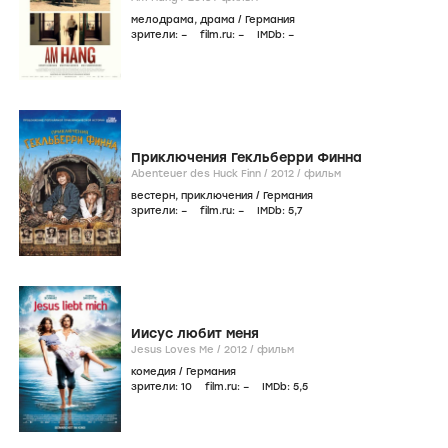
мелодрама
,
драма
/
Германия
зрители:
–
film.ru:
–
IMDb:
–
Приключения Гекльберри Финна
Abenteuer des Huck Finn /
2012
/
фильм
вестерн
,
приключения
/
Германия
зрители:
–
film.ru:
–
IMDb:
5
,7
Иисус любит меня
Jesus Loves Me /
2012
/
фильм
комедия
/
Германия
зрители:
10
film.ru:
–
IMDb:
5
,5