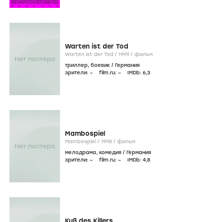
Warten ist der Tod
Warten ist der Tod /
1999
/
фильм
триллер
,
боевик
/
Германия
зрители:
–
film.ru:
–
IMDb:
6
,3
Mambospiel
Mambospiel /
1998
/
фильм
мелодрама
,
комедия
/
Германия
зрители:
–
film.ru:
–
IMDb:
4
,8
Kuß des Killers