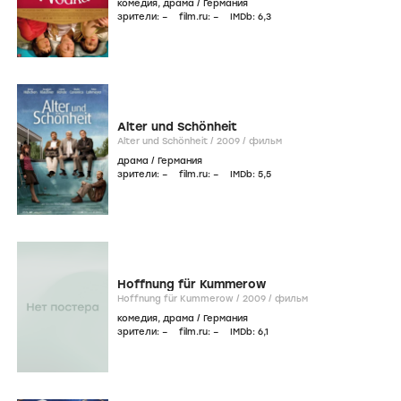
комедия
,
драма
/
Германия
зрители:
–
film.ru:
–
IMDb:
6
,3
Alter und Schönheit
Alter und Schönheit /
2009
/
фильм
драма
/
Германия
зрители:
–
film.ru:
–
IMDb:
5
,5
Hoffnung für Kummerow
Hoffnung für Kummerow /
2009
/
фильм
комедия
,
драма
/
Германия
зрители:
–
film.ru:
–
IMDb:
6
,1