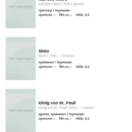
Kuß des Killers /
1998
/
фильм
триллер
/
Германия
зрители:
–
film.ru:
–
IMDb:
4
,5
Siska
Siska /
1998-...
/
сериал
криминал
/
Германия
зрители:
–
film.ru:
–
IMDb:
5
,3
König von St. Pauli
König von St. Pauli /
1998-...
/
сериал
драма
,
криминал
/
Германия
зрители:
–
film.ru:
–
IMDb:
6
,3