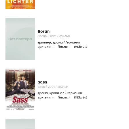
Boran
Boran /
2001
/
фильм
триллер
,
драма
/
Германия
зрители:
–
film.ru:
–
IMDb:
7
,2
Sass
Sass /
2001
/
фильм
драма
,
криминал
/
Германия
зрители:
–
film.ru:
–
IMDb:
6
,6