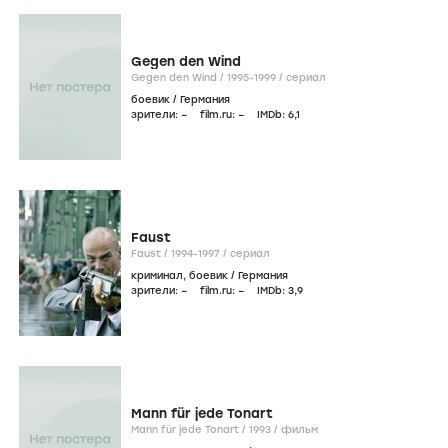
Gegen den Wind
Gegen den Wind /
1995-1999
/
сериал
боевик
/
Германия
зрители:
–
film.ru:
–
IMDb:
6
,1
Faust
Faust /
1994-1997
/
сериал
криминал
,
боевик
/
Германия
зрители:
–
film.ru:
–
IMDb:
3
,9
Mann für jede Tonart
Mann für jede Tonart /
1993
/
фильм