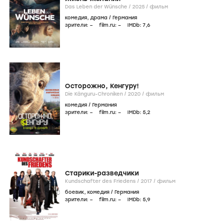
Das Leben der Wünsche /
2025
/
фильм
комедия
,
драма
/
Германия
зрители:
–
film.ru:
–
IMDb:
7
,6
Осторожно, Кенгуру!
Die Känguru-Chroniken /
2020
/
фильм
комедия
/
Германия
зрители:
–
film.ru:
–
IMDb:
5
,2
Старики-разведчики
Kundschafter des Friedens /
2017
/
фильм
боевик
,
комедия
/
Германия
зрители:
–
film.ru:
–
IMDb:
5
,9