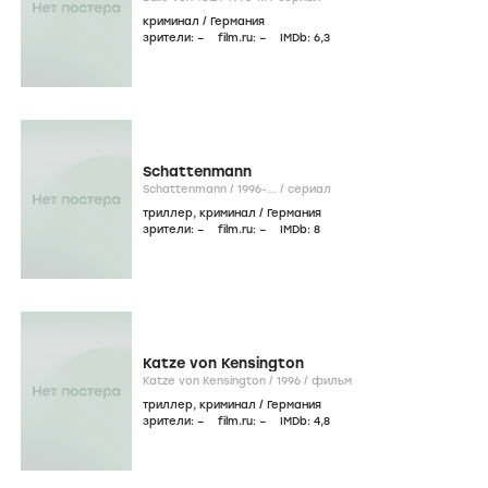
криминал
/
Германия
зрители:
–
film.ru:
–
IMDb:
6
,3
Schattenmann
Schattenmann /
1996-...
/
сериал
триллер
,
криминал
/
Германия
зрители:
–
film.ru:
–
IMDb:
8
Katze von Kensington
Katze von Kensington /
1996
/
фильм
триллер
,
криминал
/
Германия
зрители:
–
film.ru:
–
IMDb:
4
,8