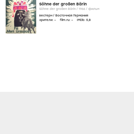
Söhne der großen Bärin
Söhne der großen Bärin /
1966
/
фильм
вестерн
/
Восточная Германия
зрители:
–
film.ru:
–
IMDb:
5
,8