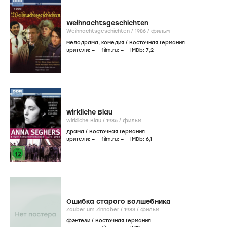
Weihnachtsgeschichten
Weihnachtsgeschichten /
1986
/
фильм
мелодрама
,
комедия
/
Восточная Германия
зрители:
–
film.ru:
–
IMDb:
7
,2
wirkliche Blau
wirkliche Blau /
1986
/
фильм
драма
/
Восточная Германия
зрители:
–
film.ru:
–
IMDb:
6
,1
Ошибка старого волшебника
Zauber um Zinnober /
1983
/
фильм
фэнтези
/
Восточная Германия