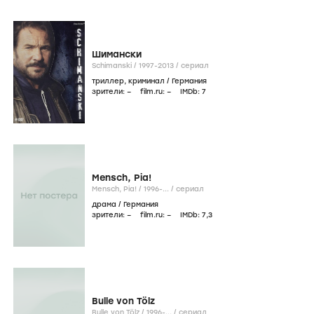
Шимански
Schimanski /
1997-2013
/
сериал
триллер
,
криминал
/
Германия
зрители:
–
film.ru:
–
IMDb:
7
Mensch, Pia!
Mensch, Pia! /
1996-...
/
сериал
драма
/
Германия
зрители:
–
film.ru:
–
IMDb:
7
,3
Bulle von Tölz
Bulle von Tölz /
1996-...
/
сериал