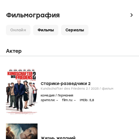
Фильмография
icon
Онлайн
Фильмы
Сериалы
Актер
Старики-разведчики 2
Kundschafter des Friedens 2 /
2025
/
фильм
комедия
/
Германия
зрители:
–
film.ru:
–
IMDb:
5
,8
Жизнь желаний