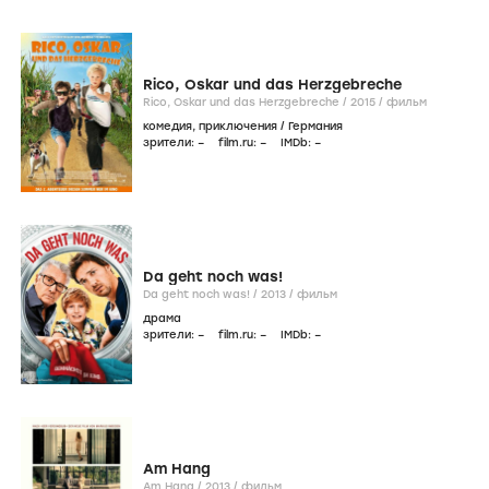
Rico, Oskar und das Herzgebreche
Rico, Oskar und das Herzgebreche /
2015
/
фильм
комедия
,
приключения
/
Германия
зрители:
–
film.ru:
–
IMDb:
–
Da geht noch was!
Da geht noch was! /
2013
/
фильм
драма
зрители:
–
film.ru:
–
IMDb:
–
Am Hang
Am Hang /
2013
/
фильм