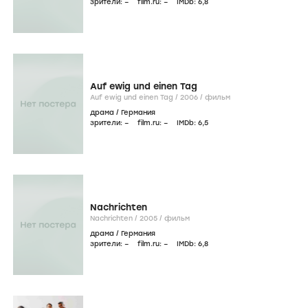
зрители:
–
film.ru:
–
IMDb:
6
,8
Auf ewig und einen Tag
Auf ewig und einen Tag /
2006
/
фильм
драма
/
Германия
зрители:
–
film.ru:
–
IMDb:
6
,5
Nachrichten
Nachrichten /
2005
/
фильм
драма
/
Германия
зрители:
–
film.ru:
–
IMDb:
6
,8