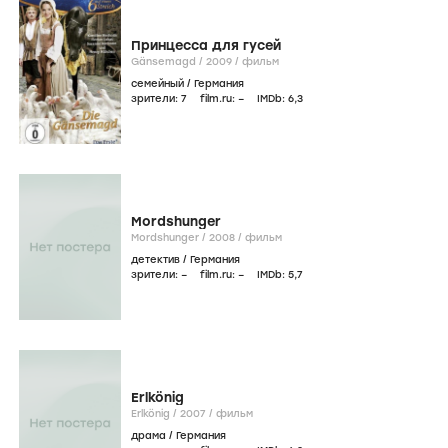
Принцесса для гусей
Gänsemagd /
2009
/
фильм
семейный
/
Германия
зрители:
7
film.ru:
–
IMDb:
6
,3
Mordshunger
Mordshunger /
2008
/
фильм
детектив
/
Германия
зрители:
–
film.ru:
–
IMDb:
5
,7
Erlkönig
Erlkönig /
2007
/
фильм
драма
/
Германия