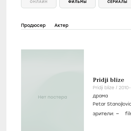
ОНЛАЙН
ФИЛЬМЫ
СЕРИАЛЫ
Продюсер
Актер
Pridji blize
Pridji blize /
2010-
драма
Petar Stanojlovi
–
зрители:
fi