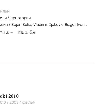
ильм
я и Черногория
джич
/
Bojan Belic,
Vladimir Djokovic Bizga,
Ivan
–
5
lm.ru:
IMDb:
,6
rcki 2010
2010 /
2003
/
фильм