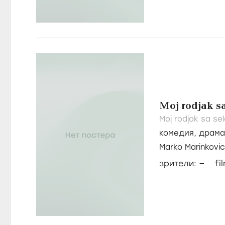
Moj rodjak sa
Moj rodjak sa sel
комедия
,
драма
Marko Marinkovic 
Дубравка Мият
–
зрители:
fi