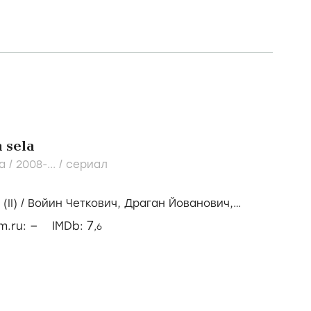
 sela
a /
2008-...
/
сериал
(II)
/
Войин Четкович,
Драган Йованович,
ович
–
7
lm.ru:
IMDb:
,6