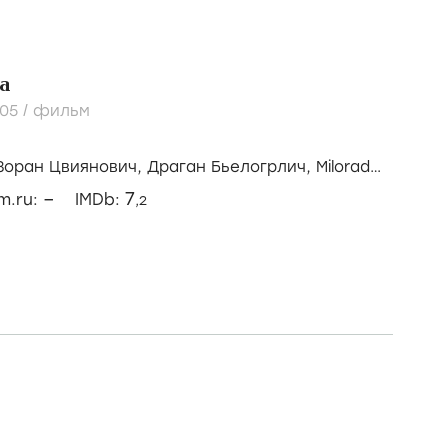
а
005
/
фильм
Зоран Цвиянович,
Драган Бьелогрлич,
Milorad
–
7
lm.ru:
IMDb:
,2