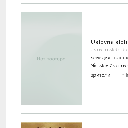
Uslovna slo
Uslovna sloboda
комедия
,
трилл
Miroslav Zivanov
–
зрители:
fi