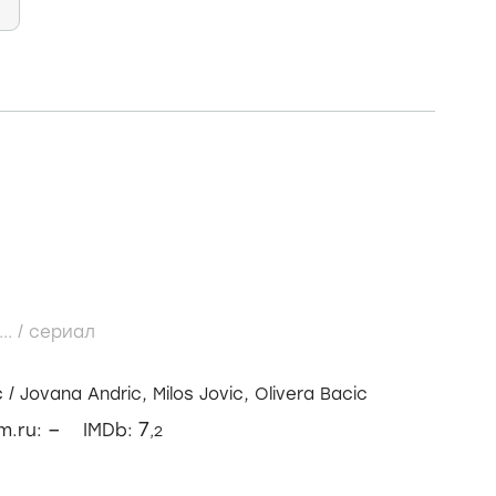
...
/
сериал
c
/
Jovana Andric,
Milos Jovic,
Olivera Bacic
–
7
lm.ru:
IMDb:
,2