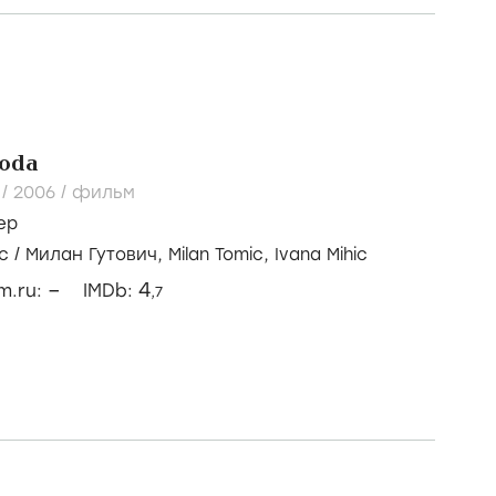
boda
 /
2006
/
фильм
ер
ic
/
Милан Гутович,
Milan Tomic,
Ivana Mihic
–
4
lm.ru:
IMDb:
,7