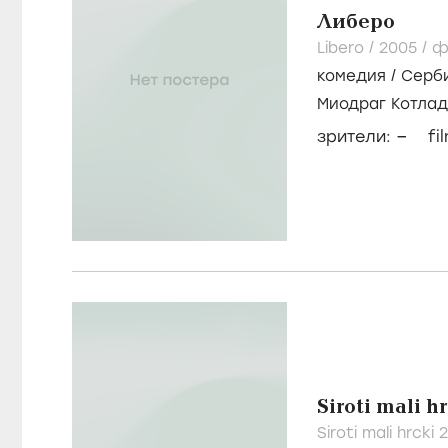
Либеро
Libero /
2005
/
ф
комедия
/
Серби
Миодраг Котла
Jevtovic
–
зрители:
fi
Siroti mali h
Siroti mali hrcki 