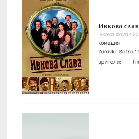
Ивкова слав
Ivkova slava /
2
комедия
Zdravko Sotra
/
Mandic
–
зрители:
fi