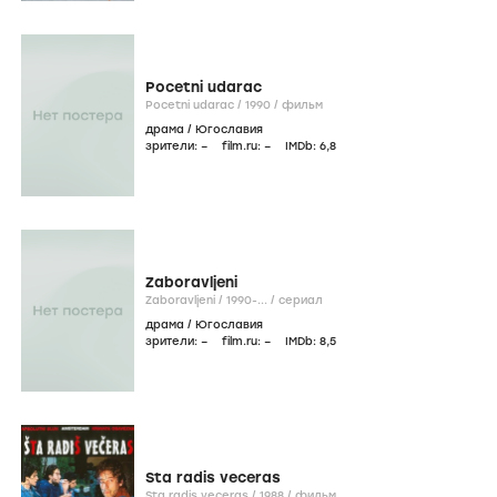
Pocetni udarac
Pocetni udarac /
1990
/
фильм
драма
/
Югославия
зрители:
–
film.ru:
–
IMDb:
6
,8
Zaboravljeni
Zaboravljeni /
1990-...
/
сериал
драма
/
Югославия
зрители:
–
film.ru:
–
IMDb:
8
,5
Sta radis veceras
Sta radis veceras /
1988
/
фильм