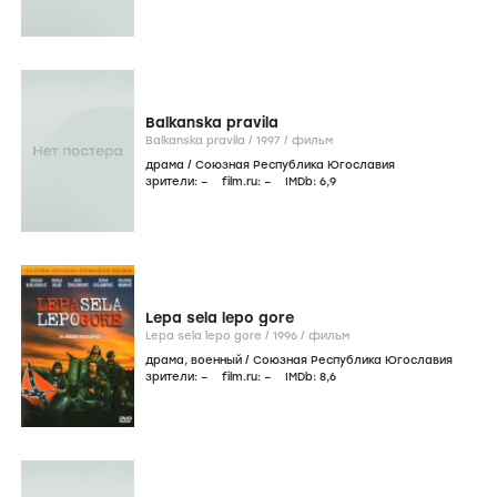
Balkanska pravila
Balkanska pravila /
1997
/
фильм
драма
/
Союзная Республика Югославия
зрители:
–
film.ru:
–
IMDb:
6
,9
Lepa sela lepo gore
Lepa sela lepo gore /
1996
/
фильм
драма
,
военный
/
Союзная Республика Югославия
зрители:
–
film.ru:
–
IMDb:
8
,6