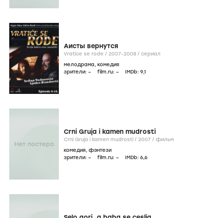
Аисты вернутся
Vratice se rode /
2007-2008
/
сериал
мелодрама
,
комедия
зрители:
–
film.ru:
–
IMDb:
9
,1
Crni Gruja i kamen mudrosti
Crni Gruja i kamen mudrosti /
2007
/
фильм
комедия
,
фэнтези
зрители:
–
film.ru:
–
IMDb:
6
,6
Selo gori, a baba se ceslja