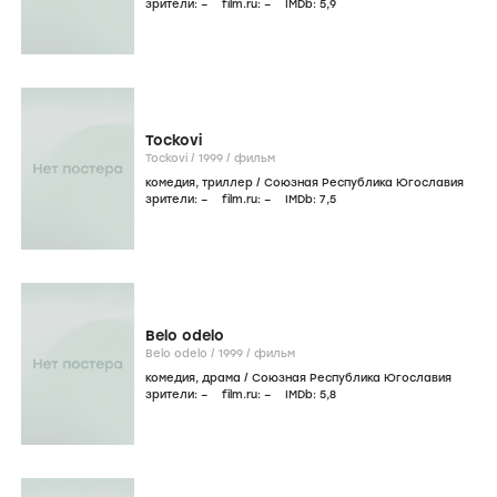
зрители:
–
film.ru:
–
IMDb:
5
,9
Tockovi
Tockovi /
1999
/
фильм
комедия
,
триллер
/
Союзная Республика Югославия
зрители:
–
film.ru:
–
IMDb:
7
,5
Belo odelo
Belo odelo /
1999
/
фильм
комедия
,
драма
/
Союзная Республика Югославия
зрители:
–
film.ru:
–
IMDb:
5
,8