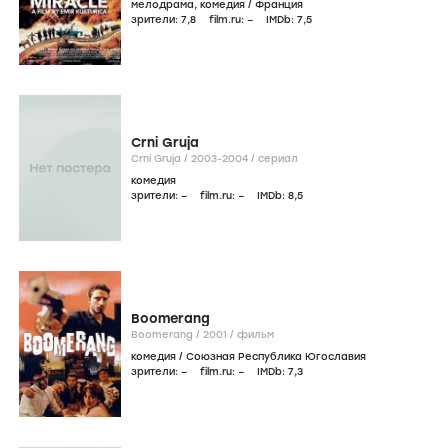
мелодрама
,
комедия
/
Франция
зрители:
7
,8
film.ru:
–
IMDb:
7
,5
Crni Gruja
Crni Gruja /
2003-2004
/
сериал
комедия
зрители:
–
film.ru:
–
IMDb:
8
,5
Boomerang
Boomerang /
2001
/
фильм
комедия
/
Союзная Республика Югославия
зрители:
–
film.ru:
–
IMDb:
7
,3