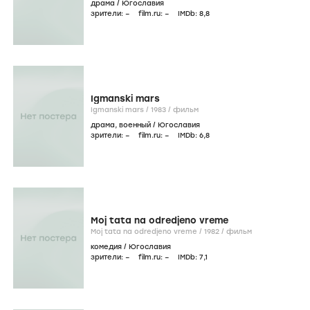
драма
/
Югославия
зрители:
–
film.ru:
–
IMDb:
8
,8
Igmanski mars
Igmanski mars /
1983
/
фильм
драма
,
военный
/
Югославия
зрители:
–
film.ru:
–
IMDb:
6
,8
Moj tata na odredjeno vreme
Moj tata na odredjeno vreme /
1982
/
фильм
комедия
/
Югославия
зрители:
–
film.ru:
–
IMDb:
7
,1