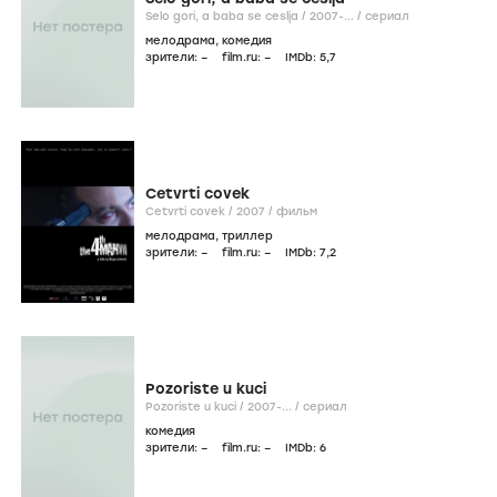
Selo gori, a baba se ceslja /
2007-...
/
сериал
мелодрама
,
комедия
зрители:
–
film.ru:
–
IMDb:
5
,7
Cetvrti covek
Cetvrti covek /
2007
/
фильм
мелодрама
,
триллер
зрители:
–
film.ru:
–
IMDb:
7
,2
Pozoriste u kuci
Pozoriste u kuci /
2007-...
/
сериал
комедия
зрители:
–
film.ru:
–
IMDb:
6