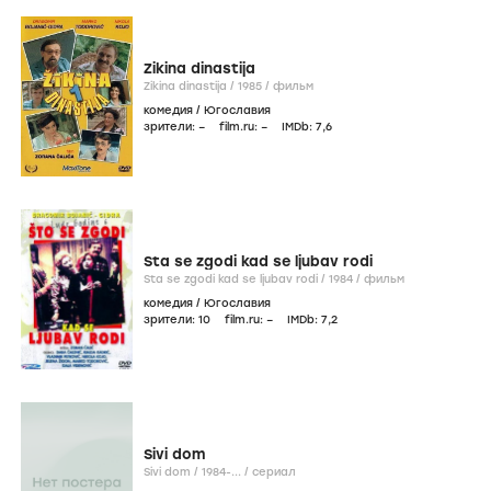
Zikina dinastija
Zikina dinastija /
1985
/
фильм
комедия
/
Югославия
зрители:
–
film.ru:
–
IMDb:
7
,6
Sta se zgodi kad se ljubav rodi
Sta se zgodi kad se ljubav rodi /
1984
/
фильм
комедия
/
Югославия
зрители:
10
film.ru:
–
IMDb:
7
,2
Sivi dom
Sivi dom /
1984-...
/
сериал