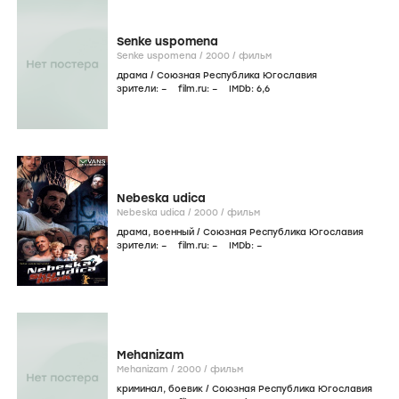
Senke uspomena
Senke uspomena /
2000
/
фильм
драма
/
Союзная Республика Югославия
зрители:
–
film.ru:
–
IMDb:
6
,6
Nebeska udica
Nebeska udica /
2000
/
фильм
драма
,
военный
/
Союзная Республика Югославия
зрители:
–
film.ru:
–
IMDb:
–
Mehanizam
Mehanizam /
2000
/
фильм
криминал
,
боевик
/
Союзная Республика Югославия