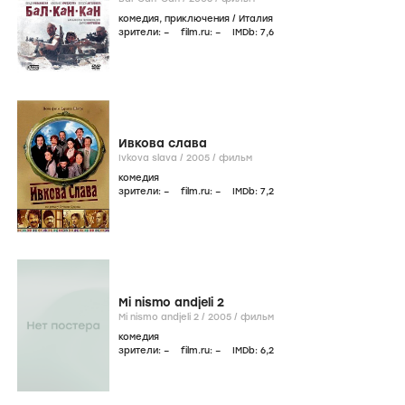
комедия
,
приключения
/
Италия
зрители:
–
film.ru:
–
IMDb:
7
,6
Ивкова слава
Ivkova slava /
2005
/
фильм
комедия
зрители:
–
film.ru:
–
IMDb:
7
,2
Mi nismo andjeli 2
Mi nismo andjeli 2 /
2005
/
фильм
комедия
зрители:
–
film.ru:
–
IMDb:
6
,2