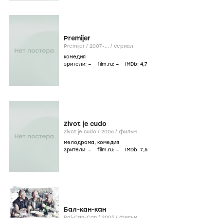
Premijer
Premijer /
2007-...
/
сериал
комедия
зрители:
–
film.ru:
–
IMDb:
4
,7
Zivot je cudo
Zivot je cudo /
2006
/
фильм
мелодрама
,
комедия
зрители:
–
film.ru:
–
IMDb:
7
,5
Бал-кан-кан
Bal-Can-Can /
2005
/
фильм