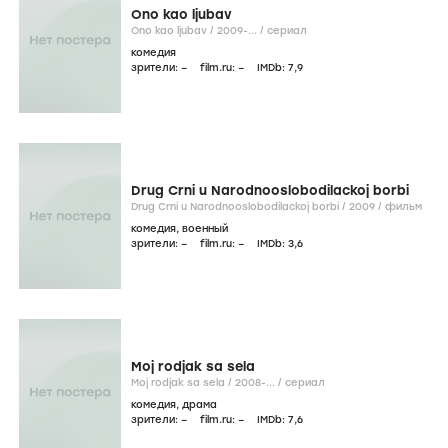
Ono kao ljubav
Ono kao ljubav /
2009-...
/
сериал
комедия
зрители:
–
film.ru:
–
IMDb:
7
,9
Drug Crni u Narodnooslobodilackoj borbi
Drug Crni u Narodnooslobodilackoj borbi /
2009
/
фильм
комедия
,
военный
зрители:
–
film.ru:
–
IMDb:
3
,6
Moj rodjak sa sela
Moj rodjak sa sela /
2008-...
/
сериал
комедия
,
драма
зрители:
–
film.ru:
–
IMDb:
7
,6