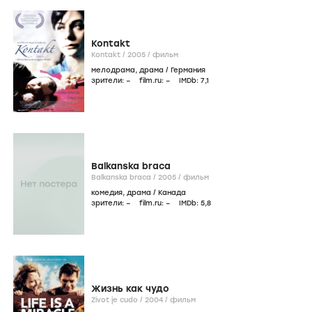
Kontakt
Kontakt /
2005
/
фильм
мелодрама
,
драма
/
Германия
зрители:
–
film.ru:
–
IMDb:
7
,1
Balkanska braca
Balkanska braca /
2005
/
фильм
комедия
,
драма
/
Канада
зрители:
–
film.ru:
–
IMDb:
5
,8
Жизнь как чудо
Zivot je cudo /
2004
/
фильм