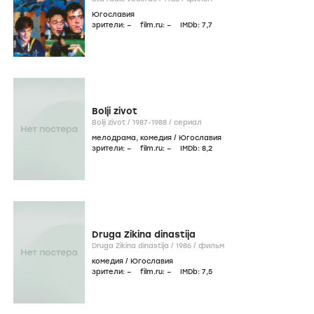
Югославия
зрители:
–
film.ru:
–
IMDb:
7
,7
Bolji zivot
Bolji zivot /
1987-1988
/
сериал
мелодрама
,
комедия
/
Югославия
зрители:
–
film.ru:
–
IMDb:
8
,2
Druga Zikina dinastija
Druga Zikina dinastija /
1986
/
фильм
комедия
/
Югославия
зрители:
–
film.ru:
–
IMDb:
7
,5