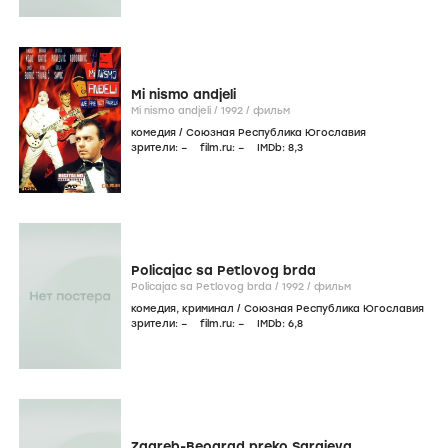
Mi nismo andjeli
Mi nismo andjeli /
1992
/
фильм
комедия
/
Союзная Республика Югославия
зрители:
–
film.ru:
–
IMDb:
8
,3
Policajac sa Petlovog brda
Policajac sa Petlovog brda /
1992
/
фильм
комедия
,
криминал
/
Союзная Республика Югославия
зрители:
–
film.ru:
–
IMDb:
6
,8
Zagreb-Beograd preko Sarajeva