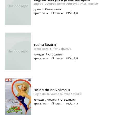
Zagreb-Beograd preko Sarajeva /
1992
/
фильм
драма
/
Югославия
зрители:
–
film.ru:
–
IMDb:
7
,8
Tesna koza 4
Tesna koza 4 /
1991
/
фильм
комедия
/
Югославия
зрители:
–
film.ru:
–
IMDb:
7
,5
Hajde da se volimo 3
Hajde da se volimo 3 /
1990
/
фильм
комедия
,
мюзикл
/
Югославия
зрители:
–
film.ru:
–
IMDb:
4
,3