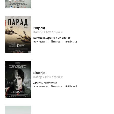
Парад
Parada /
2011
/
фильм
комедия
,
драма
/
Словения
зрители:
–
film.ru:
–
IMDb:
7
,3
Sisanje
Sisanje /
2010
/
фильм
драма
,
криминал
зрители:
–
film.ru:
–
IMDb:
6
,4