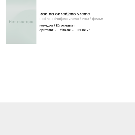
Rad na odredjeno vreme
Rad na odredjeno vreme /
1980
/
фильм
комедия
/
Югославия
зрители:
–
film.ru:
–
IMDb:
7
,1