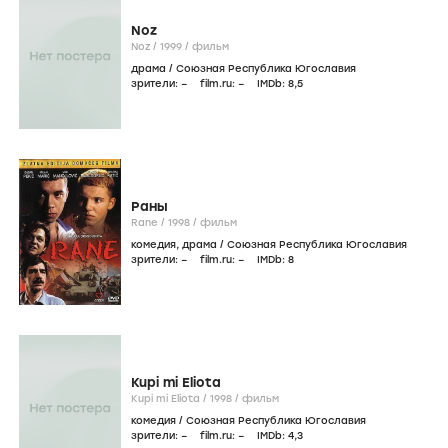
Noz
Noz /
1999
/
фильм
драма
/
Союзная Республика Югославия
зрители:
–
film.ru:
–
IMDb:
8
,5
Раны
Rane /
1998
/
фильм
комедия
,
драма
/
Союзная Республика Югославия
зрители:
–
film.ru:
–
IMDb:
8
Kupi mi Eliota
Kupi mi Eliota /
1998
/
фильм
комедия
/
Союзная Республика Югославия
зрители:
–
film.ru:
–
IMDb:
4
,3