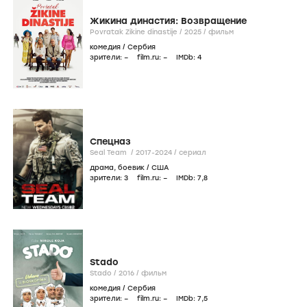
Жикина династия: Возвращение
Povratak Zikine dinastije /
2025
/
фильм
комедия
/
Сербия
зрители:
–
film.ru:
–
IMDb:
4
Спецназ
Seal Team /
2017-2024
/
сериал
драма
,
боевик
/
США
зрители:
3
film.ru:
–
IMDb:
7
,8
Stado
Stado /
2016
/
фильм
комедия
/
Сербия
зрители:
–
film.ru:
–
IMDb:
7
,5