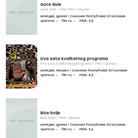
Gore dole
Gore dole /
1996-1997
/
сериал
комедия
,
драма
/
Союзная Республика Югославия
зрители:
–
film.ru:
–
IMDb:
5
,8
Dva sata kvalitetnog programa
Dva sata kvalitetnog programa /
1994
/
фильм
комедия
,
мюзикл
/
Союзная Республика Югославия
зрители:
–
film.ru:
–
IMDb:
8
,5
Bice bolje
Bice bolje /
1994
/
фильм
комедия
,
драма
/
Союзная Республика Югославия
зрители:
–
film.ru:
–
IMDb:
5
,6