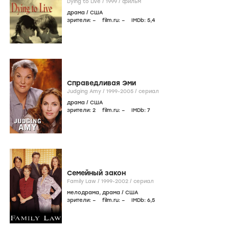
Dying to Live /
1999
/
фильм
драма
/
США
зрители:
–
film.ru:
–
IMDb:
5
,4
Справедливая Эми
Judging Amy /
1999-2005
/
сериал
драма
/
США
зрители:
2
film.ru:
–
IMDb:
7
Семейный закон
Family Law /
1999-2002
/
сериал
мелодрама
,
драма
/
США
зрители:
–
film.ru:
–
IMDb:
6
,5