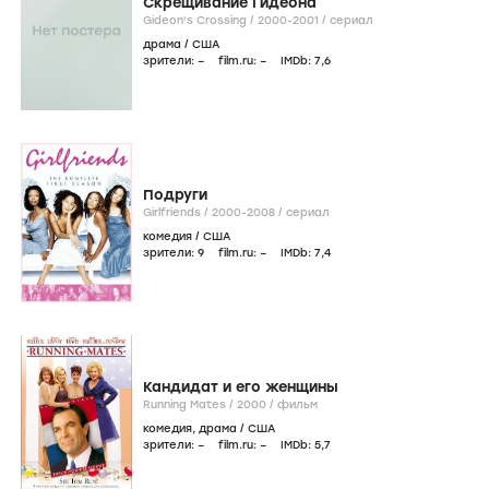
Скрещивание Гидеона
Gideon's Crossing /
2000-2001
/
сериал
драма
/
США
зрители:
–
film.ru:
–
IMDb:
7
,6
Подруги
Girlfriends /
2000-2008
/
сериал
комедия
/
США
зрители:
9
film.ru:
–
IMDb:
7
,4
Кандидат и его женщины
Running Mates /
2000
/
фильм
комедия
,
драма
/
США
зрители:
–
film.ru:
–
IMDb:
5
,7