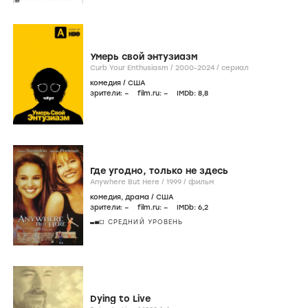
Умерь свой энтузиазм
Curb Your Enthusiasm /
2000-2024
/
сериал
комедия
/
США
зрители:
–
film.ru:
–
IMDb:
8
,8
Где угодно, только не здесь
Anywhere But Here /
1999
/
фильм
комедия
,
драма
/
США
зрители:
–
film.ru:
–
IMDb:
6
,2
СРЕДНИЙ УРОВЕНЬ
Dying to Live