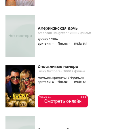
Американская дочь
American Daughter /
2000
/
фильм
драма
/
США
зрители:
–
film.ru:
–
IMDb:
5
,4
Cчастливые номера
Lucky Numbers /
2000
/
фильм
комедия
,
криминал
/
Франция
зрители:
6
film.ru:
–
IMDb:
5
,1
•••
РЕКЛАМА 18+
Смотреть онлайн