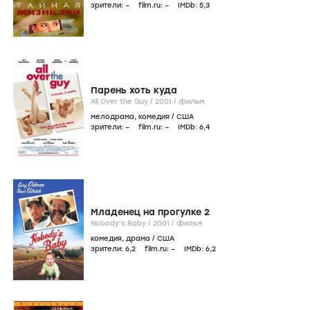
зрители:
–
film.ru:
–
IMDb:
5
,3
Парень хоть куда
All Over the Guy /
2001
/
фильм
мелодрама
,
комедия
/
США
зрители:
–
film.ru:
–
IMDb:
6
,4
Младенец на прогулке 2
Nobody's Baby /
2001
/
фильм
комедия
,
драма
/
США
зрители:
6
,2
film.ru:
–
IMDb:
6
,2