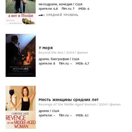
мелодрама
,
комедия
/
США
зрители:
6
,8
film.ru:
7
IMDb:
6
СРЕДНИЙ УРОВЕНЬ
У моря
Beyond the Sea /
2004
/
фильм
драма
,
биография
/
США
зрители:
8
film.ru:
–
IMDb:
6
,7
Месть женщины средних лет
Revenge of the Middle-Aged Woman /
2004
/
фильм
драма
/
США
зрители:
–
film.ru:
–
IMDb:
6
,1