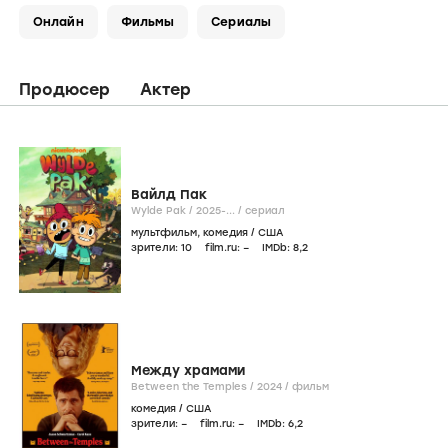
Онлайн
Фильмы
Сериалы
Продюсер
Актер
Вайлд Пак
Wylde Pak /
2025-...
/
сериал
мультфильм
,
комедия
/
США
зрители:
10
film.ru:
–
IMDb:
8
,2
Между храмами
Between the Temples /
2024
/
фильм
комедия
/
США
зрители:
–
film.ru:
–
IMDb:
6
,2