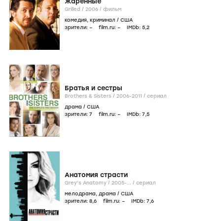
Жаренные
Grilled /
2006
/
фильм
комедия
,
криминал
/
США
зрители:
–
film.ru:
–
IMDb:
5
,2
Братья и сестры
Brothers & Sisters /
2006-2011
/
сериал
драма
/
США
зрители:
7
film.ru:
–
IMDb:
7
,5
Анатомия страсти
Grey's Anatomy /
2005-...
/
сериал
мелодрама
,
драма
/
США
зрители:
8
,6
film.ru:
–
IMDb:
7
,6