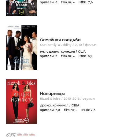
зрители:
5
film.ru:
–
IMDb:
7
,6
Семейная свадьба
Our Family Wedding /
2010
/
фильм
мелодрама
,
комедия
/
США
зрители:
7
film.ru:
–
IMDb:
5
,1
Напарницы
Rizzoli & Isles /
2010-2016
/
сериал
драма
,
криминал
/
США
зрители:
7
,3
film.ru:
–
IMDb:
7
,6