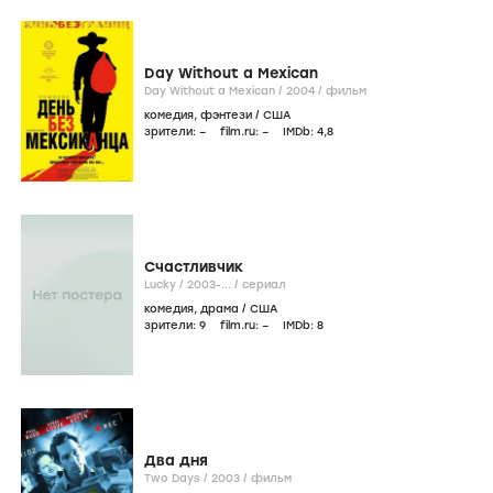
Day Without a Mexican
Day Without a Mexican /
2004
/
фильм
комедия
,
фэнтези
/
США
зрители:
–
film.ru:
–
IMDb:
4
,8
Счастливчик
Lucky /
2003-...
/
сериал
комедия
,
драма
/
США
зрители:
9
film.ru:
–
IMDb:
8
Два дня
Two Days /
2003
/
фильм