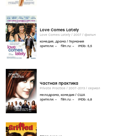
Love Comes Lately
Love Comes Lately /
2007
/
фильм
комедия
,
драма
/
Германия
зрители:
–
film.ru:
–
IMDb:
5
,5
Частная практика
Private Practice /
2007-2013
/
сериал
мелодрама
,
комедия
/
США
зрители:
–
film.ru:
–
IMDb:
6
,8