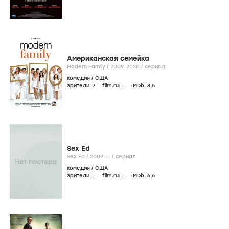
Американская семейка
Modern Family /
2009-2020
/
сериал
комедия
/
США
зрители:
7
film.ru:
–
IMDb:
8
,5
Sex Ed
Sex Ed /
2009-...
/
сериал
комедия
/
США
зрители:
–
film.ru:
–
IMDb:
6
,6