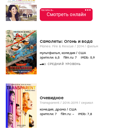
•••
РЕКЛАМА 18+
Смотреть онлайн
Самолеты: Огонь и вода
Planes: Fire & Rescue /
2014
/
фильм
мультфильм
,
комедия
/
США
зрители:
6
,5
film.ru:
7
IMDb:
5
,9
СРЕДНИЙ УРОВЕНЬ
Очевидное
Transparent /
2014-2019
/
сериал
комедия
,
драма
/
США
зрители:
7
film.ru:
–
IMDb:
7
,8