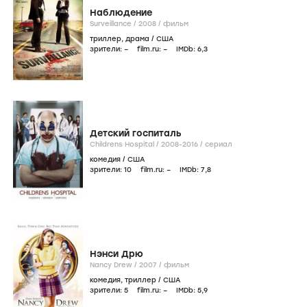
Наблюдение
Surveillance /
2008
/
фильм
триллер
,
драма
/
США
зрители:
–
film.ru:
–
IMDb:
6
,3
Детский госпиталь
Childrens Hospital /
2008-2016
/
сериал
комедия
/
США
зрители:
10
film.ru:
–
IMDb:
7
,8
Нэнси Дрю
Nancy Drew /
2007
/
фильм
комедия
,
триллер
/
США
зрители:
5
film.ru:
–
IMDb:
5
,9