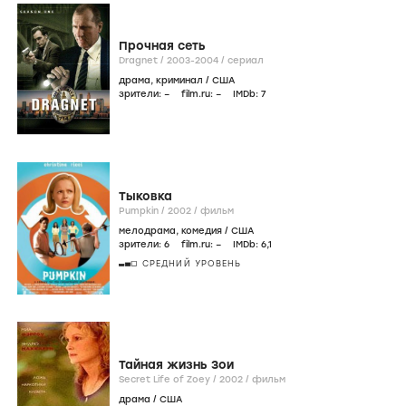
Прочная сеть
Dragnet /
2003-2004
/
сериал
драма
,
криминал
/
США
зрители:
–
film.ru:
–
IMDb:
7
Тыковка
Pumpkin /
2002
/
фильм
мелодрама
,
комедия
/
США
зрители:
6
film.ru:
–
IMDb:
6
,1
СРЕДНИЙ УРОВЕНЬ
Тайная жизнь Зои
Secret Life of Zoey /
2002
/
фильм
драма
/
США