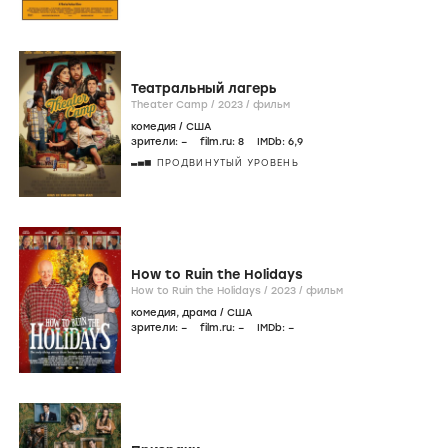
Театральный лагерь
Theater Camp /
2023
/
фильм
комедия
/
США
зрители:
–
film.ru:
8
IMDb:
6
,9
ПРОДВИНУТЫЙ УРОВЕНЬ
How to Ruin the Holidays
How to Ruin the Holidays /
2023
/
фильм
комедия
,
драма
/
США
зрители:
–
film.ru:
–
IMDb:
–