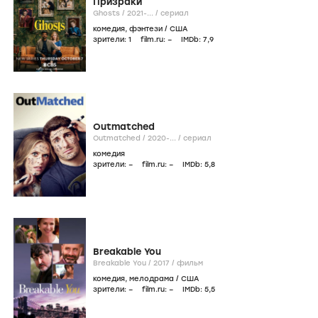
Призраки
Ghosts /
2021-...
/
сериал
комедия
,
фэнтези
/
США
зрители:
1
film.ru:
–
IMDb:
7
,9
Outmatched
Outmatched /
2020-...
/
сериал
комедия
зрители:
–
film.ru:
–
IMDb:
5
,8
Breakable You
Breakable You /
2017
/
фильм
комедия
,
мелодрама
/
США
зрители:
–
film.ru:
–
IMDb:
5
,5