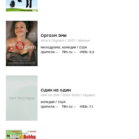
Оргазм Эми
Amy's Orgasm /
2001
/
фильм
мелодрама
,
комедия
/
США
зрители:
–
film.ru:
–
IMDb:
5
,3
Один на один
One on One /
2001-2006
/
сериал
комедия
/
США
зрители:
–
film.ru:
–
IMDb:
7
,1