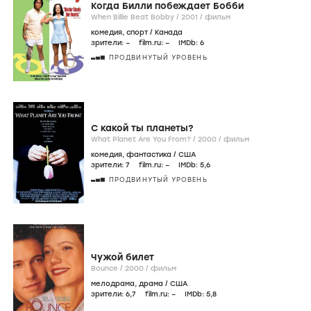
Когда Билли побеждает Бобби
When Billie Beat Bobby /
2001
/
фильм
комедия
,
спорт
/
Канада
зрители:
–
film.ru:
–
IMDb:
6
ПРОДВИНУТЫЙ УРОВЕНЬ
С какой ты планеты?
What Planet Are You From? /
2000
/
фильм
комедия
,
фантастика
/
США
зрители:
7
film.ru:
–
IMDb:
5
,6
ПРОДВИНУТЫЙ УРОВЕНЬ
Чужой билет
Bounce /
2000
/
фильм
мелодрама
,
драма
/
США
зрители:
6
,7
film.ru:
–
IMDb:
5
,8