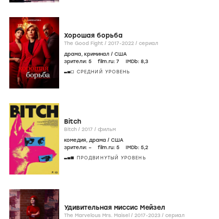
Хорошая борьба
The Good Fight /
2017-2022
/
сериал
драма
,
криминал
/
США
зрители:
5
film.ru:
7
IMDb:
8
,3
СРЕДНИЙ УРОВЕНЬ
Bitch
Bitch /
2017
/
фильм
комедия
,
драма
/
США
зрители:
–
film.ru:
5
IMDb:
5
,2
ПРОДВИНУТЫЙ УРОВЕНЬ
Удивительная миссис Мейзел
The Marvelous Mrs. Maisel /
2017-2023
/
сериал