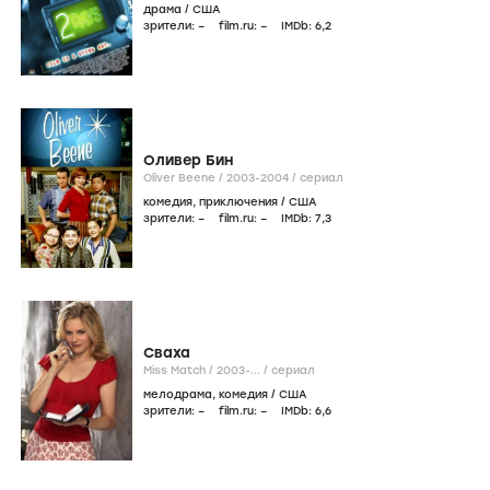
драма
/
США
зрители:
–
film.ru:
–
IMDb:
6
,2
Оливер Бин
Oliver Beene /
2003-2004
/
сериал
комедия
,
приключения
/
США
зрители:
–
film.ru:
–
IMDb:
7
,3
Сваха
Miss Match /
2003-...
/
сериал
мелодрама
,
комедия
/
США
зрители:
–
film.ru:
–
IMDb:
6
,6