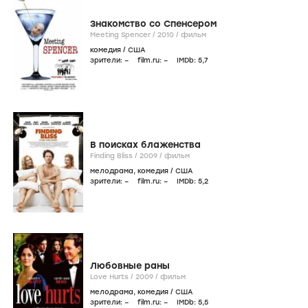
Знакомство со Спенсером
Meeting Spencer /
2010
/
фильм
комедия
/
США
зрители:
–
film.ru:
–
IMDb:
5
,7
В поисках блаженства
Finding Bliss /
2009
/
фильм
мелодрама
,
комедия
/
США
зрители:
–
film.ru:
–
IMDb:
5
,2
Любовные раны
Love Hurts /
2009
/
фильм
мелодрама
,
комедия
/
США
зрители:
–
film.ru:
–
IMDb:
5
,5