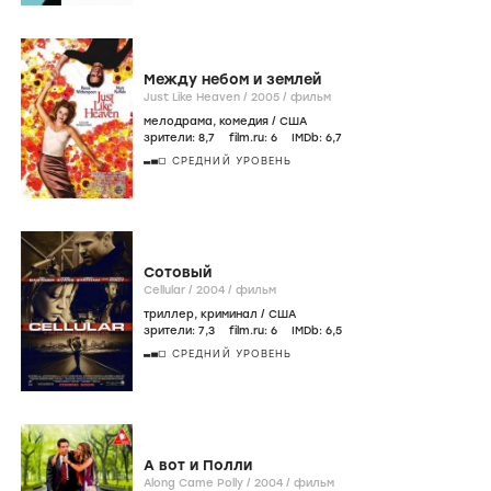
Между небом и землей
Just Like Heaven /
2005
/
фильм
мелодрама
,
комедия
/
США
зрители:
8
,7
film.ru:
6
IMDb:
6
,7
СРЕДНИЙ УРОВЕНЬ
Сотовый
Cellular /
2004
/
фильм
триллер
,
криминал
/
США
зрители:
7
,3
film.ru:
6
IMDb:
6
,5
СРЕДНИЙ УРОВЕНЬ
А вот и Полли
Along Came Polly /
2004
/
фильм