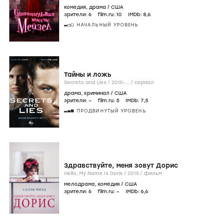
комедия
,
драма
/
США
зрители:
6
film.ru:
10
IMDb:
8
,6
НАЧАЛЬНЫЙ УРОВЕНЬ
Тайны и ложь
Secrets and Lies /
2015-...
/
сериал
драма
,
криминал
/
США
зрители:
–
film.ru:
5
IMDb:
7
,5
ПРОДВИНУТЫЙ УРОВЕНЬ
Здравствуйте, меня зовут Дорис
Hello, My Name Is Doris /
2015
/
фильм
мелодрама
,
комедия
/
США
зрители:
6
film.ru:
–
IMDb:
6
,6