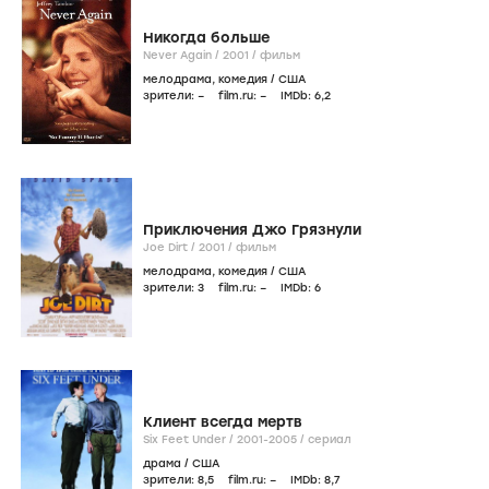
Никогда больше
Never Again /
2001
/
фильм
мелодрама
,
комедия
/
США
зрители:
–
film.ru:
–
IMDb:
6
,2
Приключения Джо Грязнули
Joe Dirt /
2001
/
фильм
мелодрама
,
комедия
/
США
зрители:
3
film.ru:
–
IMDb:
6
Клиент всегда мертв
Six Feet Under /
2001-2005
/
сериал
драма
/
США
зрители:
8
,5
film.ru:
–
IMDb:
8
,7