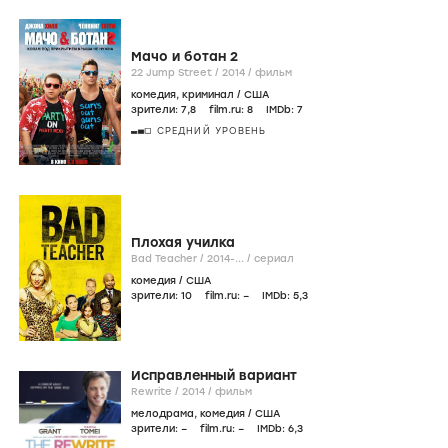
Мачо и ботан 2
22 Jump Street /
2014
/
фильм
комедия
,
криминал
/
США
зрители:
7
,8
film.ru:
8
IMDb:
7
СРЕДНИЙ УРОВЕНЬ
Плохая училка
Bad Teacher /
2014-...
/
сериал
комедия
/
США
зрители:
10
film.ru:
–
IMDb:
5
,3
Исправленный вариант
Rewrite /
2014
/
фильм
мелодрама
,
комедия
/
США
зрители:
–
film.ru:
–
IMDb:
6
,3