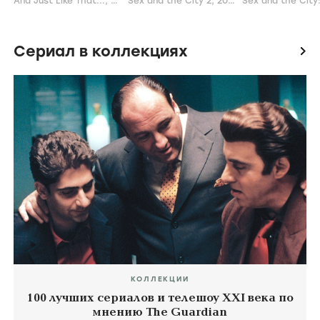
And Just Like That...,
2021
Sex and the City 2,
2010
Сериал в коллекциях
icon
КОЛЛЕКЦИИ
100 лучших сериалов и телешоу XXI века по
мнению The Guardian