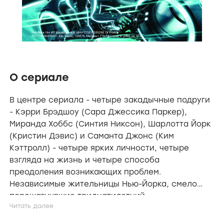
О сериале
В центре сериала - четыре закадычные подруги
- Кэрри Брэдшоу (Сара Джессика Паркер),
Миранда Хоббс (Синтия Никсон), Шарлотта Йорк
(Кристин Дэвис) и Саманта Джонс (Ким
Кэттролл) - четыре ярких личности, четыре
взгляда на жизнь и четыре способа
преодоления возникающих проблем.
Независимые жительницы Нью-Йорка, смело
перешагнувшие тридцатилетний
рубеж,уверенные в себе и откровенные в
разговорах друг с другом. Искрометный юмор,