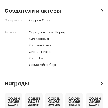
яркие образы, "пикантные" темы - вот главные
козыри "Секса в большом городе", сериала,
Создатели и актеры
icon
который дает женщинам повод искренне
Создатель
Даррен Стар
сопереживать главным героиням, а мужчинам -
проникнуть в таинственный мир женских
проблем.
Актеры
Сара Джессика Паркер
Ким Кэтролл
Кристин Дэвис
Синтия Никсон
Крис Нот
Дэвид Айгенберг
Награды
icon