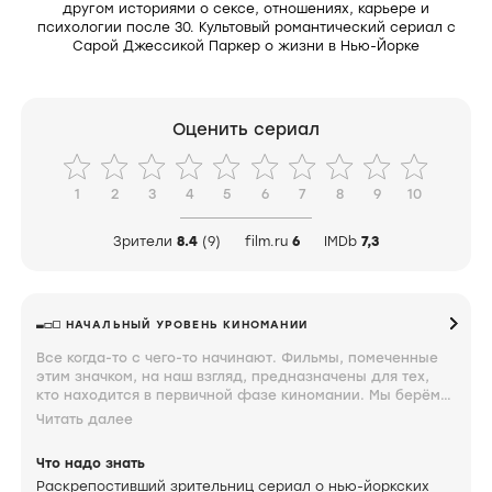
другом историями о сексе, отношениях, карьере и
психологии после 30. Культовый романтический сериал с
Сарой Джессикой Паркер о жизни в Нью-Йорке
Оценить сериал
1
2
3
4
5
6
7
8
9
10
Зрители
8.4
(9)
film.ru
6
IMDb
7,3
НАЧАЛЬНЫЙ УРОВЕНЬ КИНОМАНИИ
Все когда-то с чего-то начинают. Фильмы, помеченные
этим значком, на наш взгляд, предназначены для тех,
кто находится в первичной фазе киномании. Мы берём
такие мягкие формулировки, потому что этот период
Читать далее
вспоминаем с ностальгической теплотой и завидуем тем,
кто только проходит через него. Фильмы, помеченные
Что надо знать
таким значком, должен знать каждый.
Раскрепостивший зрительниц сериал о нью-йоркских