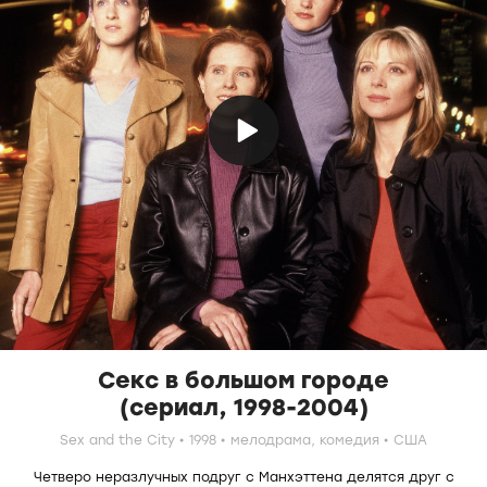
Секс в большом городе
(сериал, 1998-2004)
Sex and the City
1998
мелодрама,
комедия
США
Четверо неразлучных подруг с Манхэттена делятся друг с