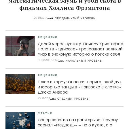
математическая заумь и убой скота в
фильмах Холлиса Фрэмптона
29 ИЮЛЯ
ПРОДВИНУТЫЙ УРОВЕНЬ
РЕЦЕНЗИИ
Домой через пустоту. Почему Кристофер
Нолан в «Одиссее» превращает великий
миф в знакомую историю о поиске себя
31 июля, 16:59
НАЧАЛЬНЫЙ УРОВЕНЬ
РЕЦЕНЗИИ
Плюс в карму: Опасная тюряга, злой дух
и юморные танцы в «Призраке в клетке»
Джоко Анвара
29 июля
СРЕДНИЙ УРОВЕНЬ
СТАТЬИ
Совершенство на грани срыва. Почему
сериал «Медведь» — не о кухне, а о