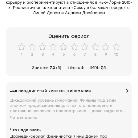
карьеру и экспериментируют в отношениях в Нью-Йорке 2010-
х. Реалистичная альтернатива «Сексу в большом городе» с
Линой Данэм и Адамом Драйвером
Оценить сериал
1
2
3
4
5
6
7
8
9
10
Зрители
7.2
(5)
film.ru
6
IMDb
7,4
ПРОДВИНУТЫЙ УРОВЕНЬ КИНОМАНИИ
Джедайский уровень киномании. Фильмы под этим
значком предназначены для тех, кто полностью и
постоянно вовлечен в просмотр кино — даже когда его
не смотрит. Глаз такого киномана насмотрен настолько,
Читать далее
что какие-то фильмы он может смотреть затылком.
Суждение об увиденном выдается на запредельном
Что надо знать
уровне сарказма и причудливости. Такого зрителя очень
Драмеди-сериал феминистки Лины Данэм про
трудно чем-то удивить.