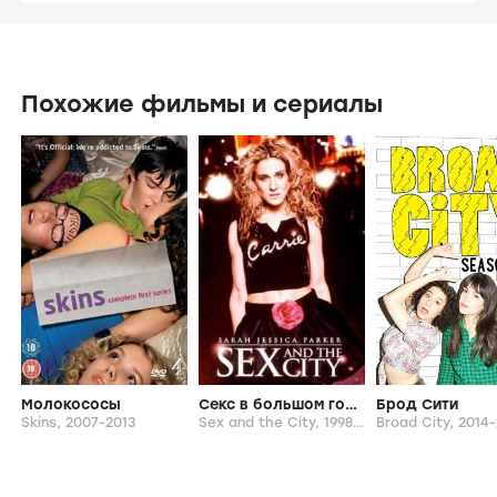
Похожие фильмы и сериалы
Молокососы
Секс в большом городе
Брод Сити
Skins,
2007-2013
Sex and the City,
1998-2004
Broad City,
2014-