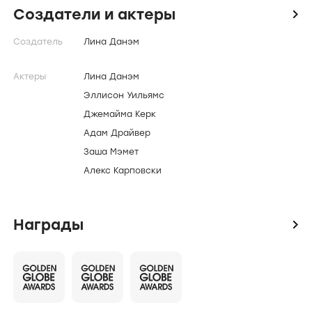
Создатели и актеры
icon
Создатель
Лина Данэм
Актеры
Лина Данэм
Эллисон Уильямс
Джемайма Керк
Адам Драйвер
Заша Мэмет
Алекс Карповски
Награды
icon