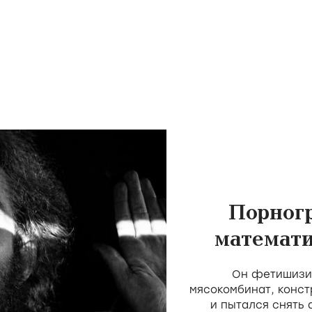
Порног
математи
скота 
Он фетишизир
мясокомбинат, конст
и пытался снять