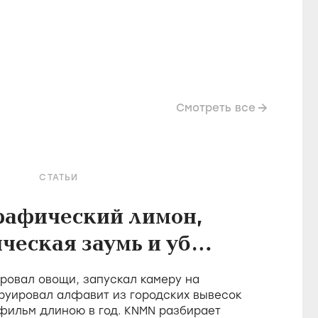
Смотреть все
СТАТЬИ
рафический лимон,
ческая заумь и убой
в фильмах Холлиса
овал овощи, запускал камеру на
Фрэмптона
руировал алфавит из городских вывесок
 фильм длиною в год. KNMN разбирает