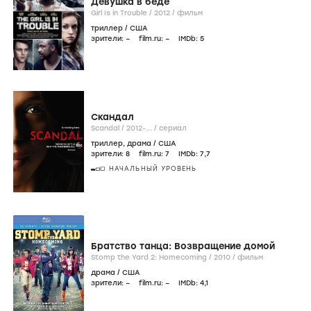
Девушка в беде
Girl Is in Trouble /
2012
/
фильм
триллер
/
США
зрители:
–
film.ru:
–
IMDb:
5
Скандал
Scandal /
2012-...
/
сериал
триллер
,
драма
/
США
зрители:
8
film.ru:
7
IMDb:
7
,7
НАЧАЛЬНЫЙ УРОВЕНЬ
Братство танца: Возвращение домой
Stomp the Yard 2: Homecoming /
2010
/
фильм
драма
/
США
зрители:
–
film.ru:
–
IMDb:
4
,1