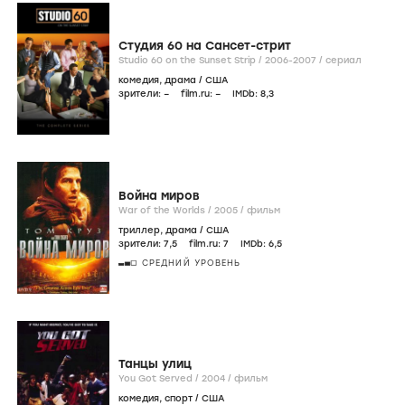
Студия 60 на Сансет-стрит
Studio 60 on the Sunset Strip /
2006-2007
/
сериал
комедия
,
драма
/
США
зрители:
–
film.ru:
–
IMDb:
8
,3
Война миров
War of the Worlds /
2005
/
фильм
триллер
,
драма
/
США
зрители:
7
,5
film.ru:
7
IMDb:
6
,5
СРЕДНИЙ УРОВЕНЬ
Танцы улиц
You Got Served /
2004
/
фильм
комедия
,
спорт
/
США