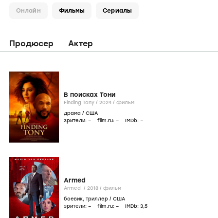
Онлайн
Фильмы
Сериалы
Продюсер
Актер
В поисках Тони
Finding Tony /
2024
/
фильм
драма
/
США
зрители:
–
film.ru:
–
IMDb:
–
Armed
Armed /
2018
/
фильм
боевик
,
триллер
/
США
зрители:
–
film.ru:
–
IMDb:
3
,5