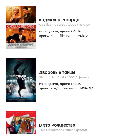
Кадиллак Рекордс
Cadillac Records /
2008
/
фильм
мелодрама
,
драма
/
США
зрители:
–
film.ru:
–
IMDb:
7
Дворовые танцы
Stomp the Yard /
2007
/
фильм
мелодрама
,
драма
/
США
зрители:
6
,4
film.ru:
–
IMDb:
5
,4
В это Рождество
This Christmas /
2007
/
фильм