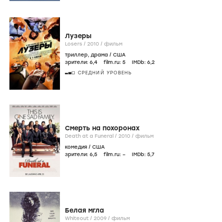
Лузеры
Losers /
2010
/
фильм
триллер
,
драма
/
США
зрители:
6
,4
film.ru:
5
IMDb:
6
,2
СРЕДНИЙ УРОВЕНЬ
Смерть на похоронах
Death at a Funeral /
2010
/
фильм
комедия
/
США
зрители:
6
,5
film.ru:
–
IMDb:
5
,7
Белая мгла
Whiteout /
2009
/
фильм