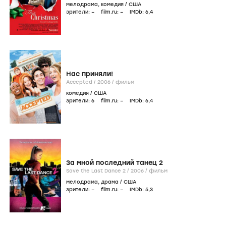
мелодрама
,
комедия
/
США
зрители:
–
film.ru:
–
IMDb:
6
,4
Нас приняли!
Accepted /
2006
/
фильм
комедия
/
США
зрители:
6
film.ru:
–
IMDb:
6
,4
За мной последний танец 2
Save the Last Dance 2 /
2006
/
фильм
мелодрама
,
драма
/
США
зрители:
–
film.ru:
–
IMDb:
5
,3