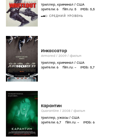
триллер
,
криминал
/
США
зрители:
6
film.ru:
5
IMDb:
5
,5
СРЕДНИЙ УРОВЕНЬ
Инкассатор
Armored /
2009
/
фильм
триллер
,
криминал
/
США
зрители:
6
film.ru:
–
IMDb:
5
,7
Карантин
Quarantine /
2008
/
фильм
триллер
,
ужасы
/
США
зрители:
6
,7
film.ru:
–
IMDb:
6