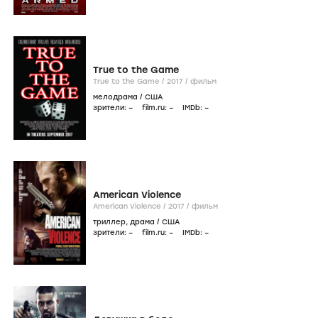
True to the Game
True to the Game /
2017
/
фильм
мелодрама
/
США
зрители:
–
film.ru:
–
IMDb:
–
American Violence
American Violence /
2017
/
фильм
триллер
,
драма
/
США
зрители:
–
film.ru:
–
IMDb:
–