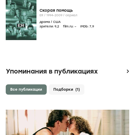
Скорая помощь
ER /
1994-2009
/
сериал
драма
/
США
зрители:
9
,2
film.ru:
–
IMDb:
7
,9
Упоминания в публикациях
icon
Все публикации
Подборки
(1)