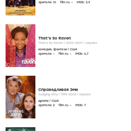
зрители:
10
film.ru:
–
IMDb:
3
,9
That's So Raven
That's So Raven /
2003-2007
/
сериал
комедия
,
фэнтези
/
США
зрители:
–
film.ru:
–
IMDb:
6
,7
Справедливая Эми
Judging Amy /
1999-2005
/
сериал
драма
/
США
зрители:
2
film.ru:
–
IMDb:
7