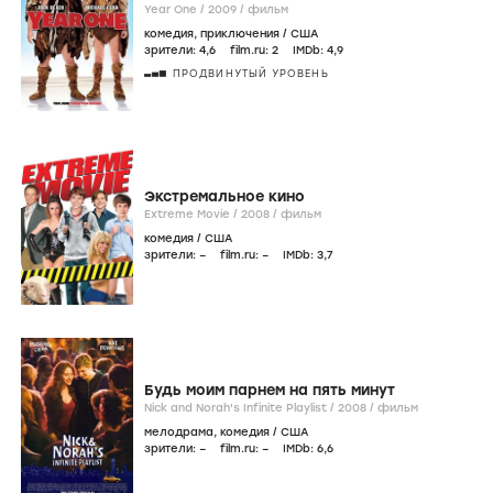
Year One /
2009
/
фильм
комедия
,
приключения
/
США
зрители:
4
,6
film.ru:
2
IMDb:
4
,9
ПРОДВИНУТЫЙ УРОВЕНЬ
Экстремальное кино
Extreme Movie /
2008
/
фильм
комедия
/
США
зрители:
–
film.ru:
–
IMDb:
3
,7
Будь моим парнем на пять минут
Nick and Norah's Infinite Playlist /
2008
/
фильм
мелодрама
,
комедия
/
США
зрители:
–
film.ru:
–
IMDb:
6
,6