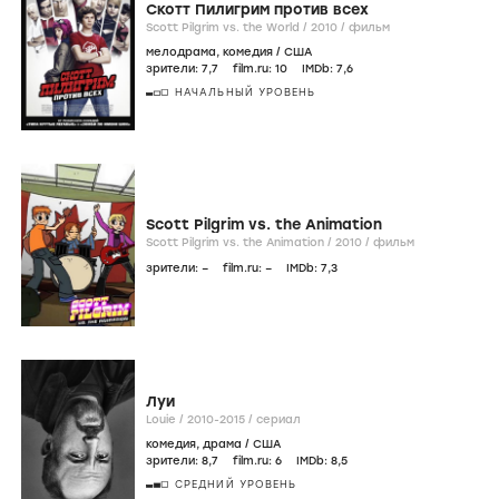
Скотт Пилигрим против всех
Scott Pilgrim vs. the World /
2010
/
фильм
мелодрама
,
комедия
/
США
зрители:
7
,7
film.ru:
10
IMDb:
7
,6
НАЧАЛЬНЫЙ УРОВЕНЬ
Scott Pilgrim vs. the Animation
Scott Pilgrim vs. the Animation /
2010
/
фильм
зрители:
–
film.ru:
–
IMDb:
7
,3
Луи
Louie /
2010-2015
/
сериал
комедия
,
драма
/
США
зрители:
8
,7
film.ru:
6
IMDb:
8
,5
СРЕДНИЙ УРОВЕНЬ