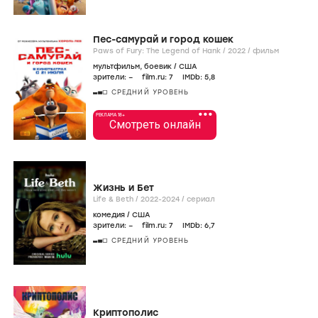
Пес-самурай и город кошек
Paws of Fury: The Legend of Hank /
2022
/
фильм
мультфильм
,
боевик
/
США
зрители:
–
film.ru:
7
IMDb:
5
,8
СРЕДНИЙ УРОВЕНЬ
•••
РЕКЛАМА 18+
Смотреть онлайн
Жизнь и Бет
Life & Beth /
2022-2024
/
сериал
комедия
/
США
зрители:
–
film.ru:
7
IMDb:
6
,7
СРЕДНИЙ УРОВЕНЬ
Криптополис