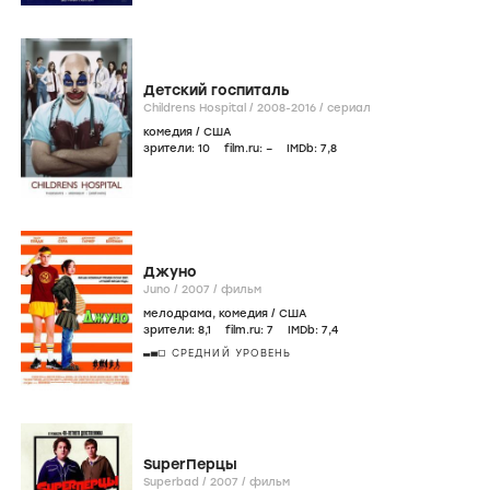
Детский госпиталь
Childrens Hospital /
2008-2016
/
сериал
комедия
/
США
зрители:
10
film.ru:
–
IMDb:
7
,8
Джуно
Juno /
2007
/
фильм
мелодрама
,
комедия
/
США
зрители:
8
,1
film.ru:
7
IMDb:
7
,4
СРЕДНИЙ УРОВЕНЬ
SuperПерцы
Superbad /
2007
/
фильм