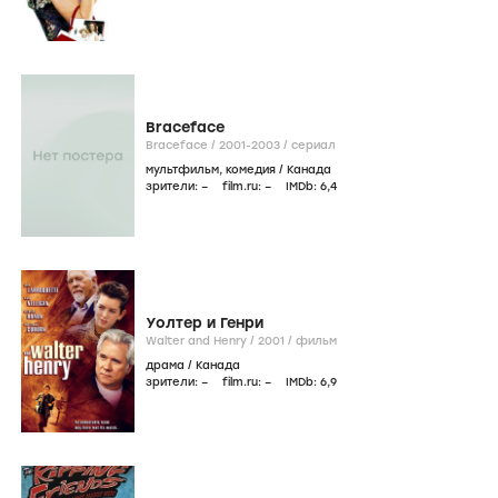
Braceface
Braceface /
2001-2003
/
сериал
мультфильм
,
комедия
/
Канада
зрители:
–
film.ru:
–
IMDb:
6
,4
Уолтер и Генри
Walter and Henry /
2001
/
фильм
драма
/
Канада
зрители:
–
film.ru:
–
IMDb:
6
,9