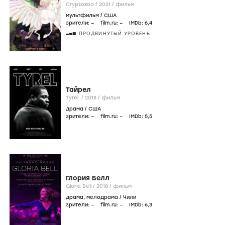
Cryptozoo /
2021
/
фильм
мультфильм
/
США
зрители:
–
film.ru:
–
IMDb:
6
,4
ПРОДВИНУТЫЙ УРОВЕНЬ
Тайрел
Tyrel /
2018
/
фильм
драма
/
США
зрители:
–
film.ru:
–
IMDb:
5
,5
Глория Белл
Gloria Bell /
2018
/
фильм
драма
,
мелодрама
/
Чили
зрители:
–
film.ru:
–
IMDb:
6
,3