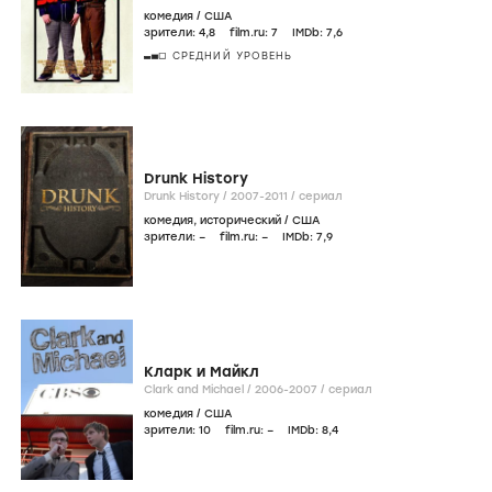
комедия
/
США
зрители:
4
,8
film.ru:
7
IMDb:
7
,6
СРЕДНИЙ УРОВЕНЬ
Drunk History
Drunk History /
2007-2011
/
сериал
комедия
,
исторический
/
США
зрители:
–
film.ru:
–
IMDb:
7
,9
Кларк и Майкл
Clark and Michael /
2006-2007
/
сериал
комедия
/
США
зрители:
10
film.ru:
–
IMDb:
8
,4