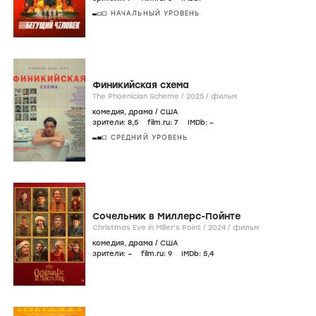
НАЧАЛЬНЫЙ УРОВЕНЬ
Финикийская схема
The Phoenician Scheme /
2025
/
фильм
комедия
,
драма
/
США
зрители:
8
,5
film.ru:
7
IMDb:
–
СРЕДНИЙ УРОВЕНЬ
Сочельник в Миллерс-Пойнте
Christmas Eve in Miller's Point /
2024
/
фильм
комедия
,
драма
/
США
зрители:
–
film.ru:
9
IMDb:
5
,4