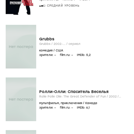
СРЕДНИЙ УРОВЕНЬ
Grubbs
Grubbs /
2002-...
/
сериал
комедия
/
США
зрители:
–
film.ru:
–
IMDb:
5
,2
Ролли-Олли: Спаситель Веселья
Rolie Polie Olie: The Great Defender of Fun /
2002
/
фильм
мультфильм
,
приключения
/
Канада
зрители:
–
film.ru:
–
IMDb:
6
,1