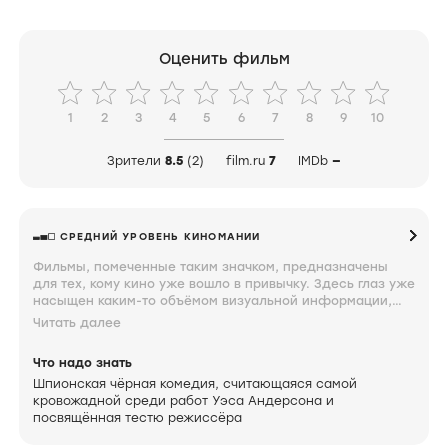
Оценить фильм
1
2
3
4
5
6
7
8
9
10
Зрители
8.5
(2)
film.ru
7
IMDb
—
СРЕДНИЙ УРОВЕНЬ КИНОМАНИИ
Фильмы, помеченные таким значком, предназначены
для тех, кому кино уже вошло в привычку. Здесь глаз уже
насыщен каким-то объёмом визуальной информации,
мозг неплохо ориентируется в происходящем на экране,
Читать далее
а мысли по поводу увиденного близки к сути. Знание и
интерес к фильмам под таким значком свидетельствуют
Что надо знать
о том, что вы довольно крепко увязли.
Шпионская чёрная комедия, считающаяся самой
кровожадной среди работ Уэса Андерсона и
посвящённая тестю режиссёра