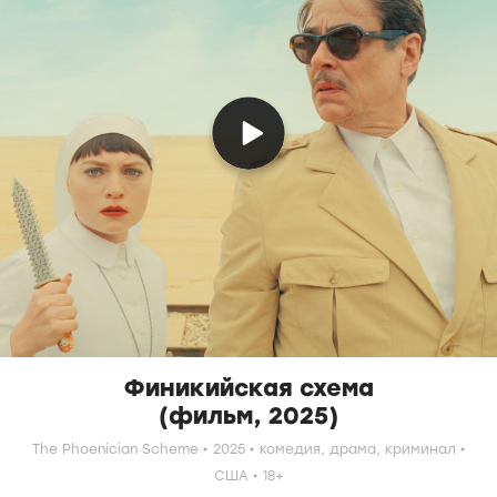
Финикийская схема
(фильм, 2025)
The Phoenician Scheme
2025
комедия,
драма,
криминал
США
18+