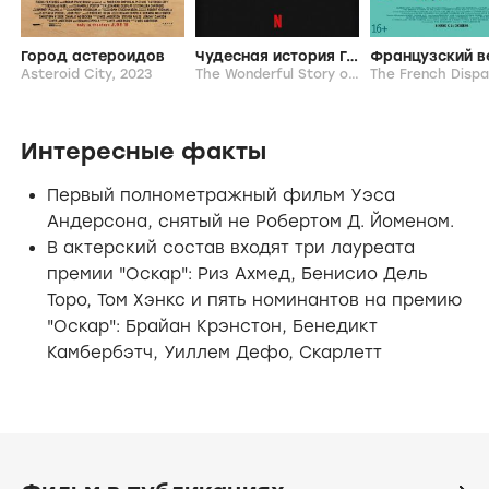
Город астероидов
Чудесная история Генри Шугара
Asteroid City,
2023
The Wonderful Story of Henry Sugar,
2023
Интересные факты
Первый полнометражный фильм Уэса
Андерсона, снятый не Робертом Д. Йоменом.
В актерский состав входят три лауреата
премии "Оскар": Риз Ахмед, Бенисио Дель
Торо, Том Хэнкс и пять номинантов на премию
"Оскар": Брайан Крэнстон, Бенедикт
Камбербэтч, Уиллем Дефо, Скарлетт
Йоханссон и Билл Мюррей.