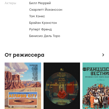
Актеры
Билл Мюррей
Скарлетт Йоханссон
Том Хэнкс
Брайан Крэнстон
Руперт Френд
Бенисио Дель Торо
От режиссера
icon