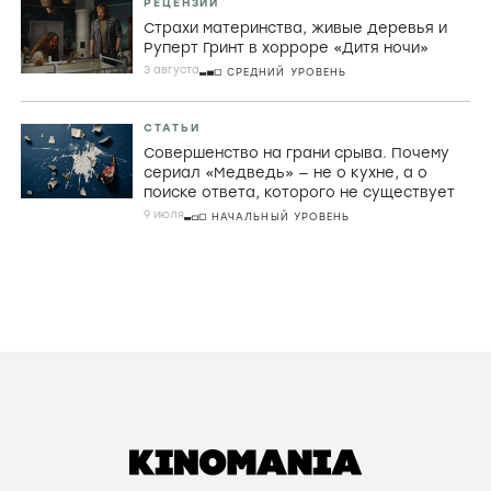
математическая заумь и убой скота в
фильмах Холлиса Фрэмптона
29 ИЮЛЯ
ПРОДВИНУТЫЙ УРОВЕНЬ
РЕЦЕНЗИИ
Джордж МакКей, корнуоллские рыбаки и
провал во времени в «Розе Невады»
6 августа
ПРОДВИНУТЫЙ УРОВЕНЬ
РЕЦЕНЗИИ
Страхи материнства, живые деревья и
Руперт Гринт в хорроре «Дитя ночи»
3 августа
СРЕДНИЙ УРОВЕНЬ
СТАТЬИ
Совершенство на грани срыва. Почему
сериал «Медведь» — не о кухне, а о
поиске ответа, которого не существует
9 июля
НАЧАЛЬНЫЙ УРОВЕНЬ