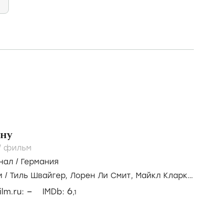
ону
/
фильм
нал
/
Германия
и
/
Тиль Швайгер,
Лорен Ли Смит,
Майкл Кларк
–
6
ilm.ru:
IMDb:
,1