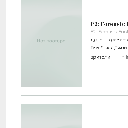
F2: Forensic 
F2: Forensic Fac
драма
,
кримин
Тим Люк
/
Джон
–
зрители:
fi