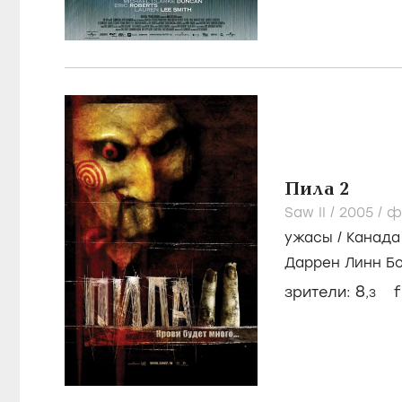
Пила 2
Saw II /
2005
/
ф
ужасы
/
Канада
Даррен Линн Б
Уолберг
8
зрители:
f
,3