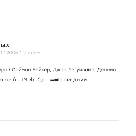
вых
d /
2005
/
фильм
еро
/
Саймон Бейкер,
Джон Легуизамо,
Деннис
6
6
lm.ru:
IMDb:
,2
СРЕДНИЙ