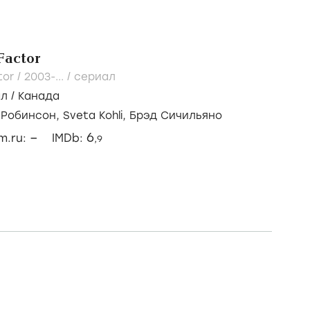
Factor
tor /
2003-...
/
сериал
ал
/
Канада
 Робинсон,
Sveta Kohli,
Брэд Сичильяно
–
6
lm.ru:
IMDb:
,9