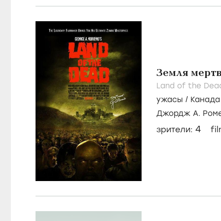
Земля мерт
Land of the Dea
ужасы
/
Канада
Джордж А. Ром
Хоппер
4
зрители:
fi