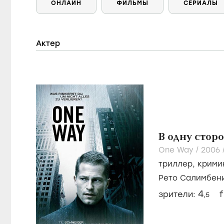
ОНЛАЙН
ФИЛЬМЫ
СЕРИАЛЫ
Актер
В одну стор
One Way /
2006
триллер
,
крими
Рето Салимбен
Дункан
4
зрители:
f
,5