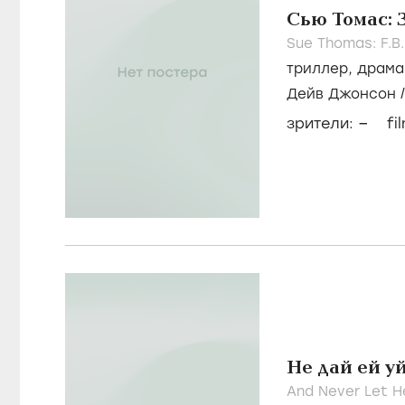
Сью Томас: 
Sue Thomas: F.B
триллер
,
драма
Дейв Джонсон
–
зрители:
fi
Не дай ей у
And Never Let H