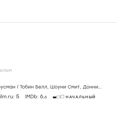
ильм
оусман
/
Тобин Белл,
Шоуни Смит,
Донни
5
6
ilm.ru:
IMDb:
,6
НАЧАЛЬНЫЙ