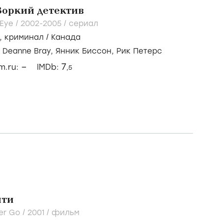
Зоркий детектив
.Eye /
2002-2005
/
сериал
,
криминал
/
Канада
/
Deanne Bray,
Янник Биссон,
Рик Петерс
–
7
lm.ru:
IMDb:
,5
йти
er Go /
2001
/
фильм