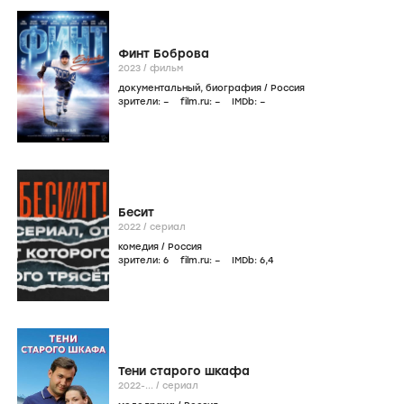
Финт Боброва
2023
/
фильм
документальный
,
биография
/
Россия
зрители:
–
film.ru:
–
IMDb:
–
Бесит
2022
/
сериал
комедия
/
Россия
зрители:
6
film.ru:
–
IMDb:
6
,4
Тени старого шкафа
2022-...
/
сериал