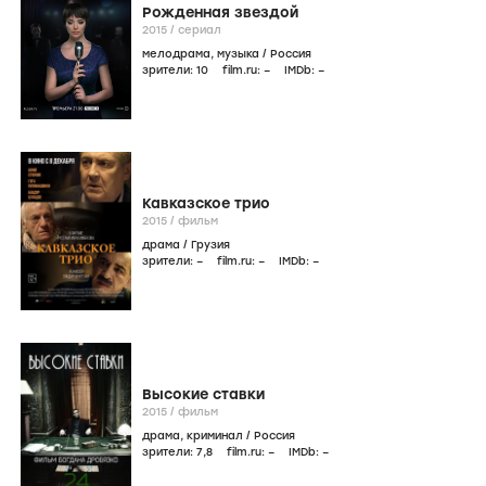
Рожденная звездой
2015
/
сериал
мелодрама
,
музыка
/
Россия
зрители:
10
film.ru:
–
IMDb:
–
Кавказское трио
2015
/
фильм
драма
/
Грузия
зрители:
–
film.ru:
–
IMDb:
–
Высокие ставки
2015
/
фильм
драма
,
криминал
/
Россия
зрители:
7
,8
film.ru:
–
IMDb:
–