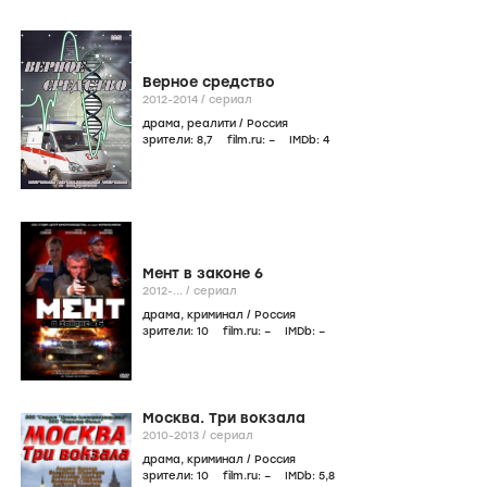
Верное средство
2012-2014
/
сериал
драма
,
реалити
/
Россия
зрители:
8
,7
film.ru:
–
IMDb:
4
Мент в законе 6
2012-...
/
сериал
драма
,
криминал
/
Россия
зрители:
10
film.ru:
–
IMDb:
–
Москва. Три вокзала
2010-2013
/
сериал
драма
,
криминал
/
Россия
зрители:
10
film.ru:
–
IMDb:
5
,8