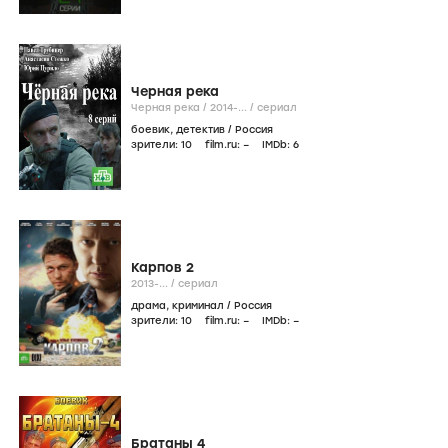
Черная река
Черная река /
2014-...
/
сериал
боевик
,
детектив
/
Россия
зрители:
10
film.ru:
–
IMDb:
6
Карпов 2
2013-...
/
сериал
драма
,
криминал
/
Россия
зрители:
10
film.ru:
–
IMDb:
–
Братаны 4