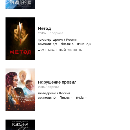
Метод
2015-...
/
сериал
триллер
,
драма
/
Россия
зрители:
7
,9
film.ru:
6
IMDb:
7
,3
НАЧАЛЬНЫЙ УРОВЕНЬ
Нарушение правил
2015
/
сериал
мелодрама
/
Россия
зрители:
10
film.ru:
–
IMDb:
–