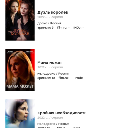
Дуэль королев
2022-...
/
сериал
драма
/
Россия
зрители:
5
film.ru:
–
IMDb:
–
Мама может
2022-...
/
сериал
мелодрама
/
Россия
зрители:
10
film.ru:
–
IMDb:
–
Крайняя необходимость
2022-...
/
сериал
мелодрама
/
Россия