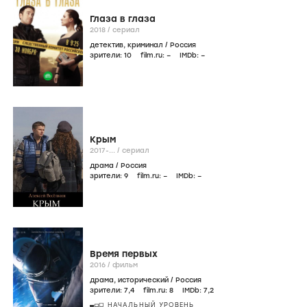
Глаза в глаза
2018
/
сериал
детектив
,
криминал
/
Россия
зрители:
10
film.ru:
–
IMDb:
–
Крым
2017-...
/
сериал
драма
/
Россия
зрители:
9
film.ru:
–
IMDb:
–
Время первых
2016
/
фильм
драма
,
исторический
/
Россия
зрители:
7
,4
film.ru:
8
IMDb:
7
,2
НАЧАЛЬНЫЙ УРОВЕНЬ