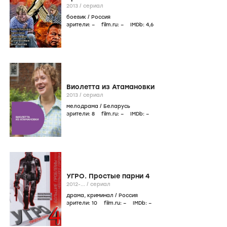
2013
/
сериал
боевик
/
Россия
зрители:
–
film.ru:
–
IMDb:
4
,6
Виолетта из Атамановки
2013
/
сериал
мелодрама
/
Беларусь
зрители:
8
film.ru:
–
IMDb:
–
УГРО. Простые парни 4
2012-...
/
сериал
драма
,
криминал
/
Россия
зрители:
10
film.ru:
–
IMDb:
–