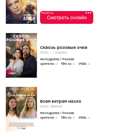
•••
РЕКЛАМА 18+
Смотреть онлайн
Сквозь розовые очки
2023-...
/
сериал
мелодрама
/
Россия
зрители:
–
film.ru:
–
IMDb:
–
Всем ветрам назло
2023
/
фильм
мелодрама
/
Россия
зрители:
–
film.ru:
–
IMDb:
–