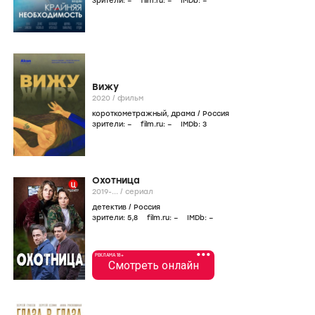
зрители:
–
film.ru:
–
IMDb:
–
Вижу
2020
/
фильм
короткометражный
,
драма
/
Россия
зрители:
–
film.ru:
–
IMDb:
3
Охотница
2019-...
/
сериал
детектив
/
Россия
зрители:
5
,8
film.ru:
–
IMDb:
–
•••
РЕКЛАМА 18+
Смотреть онлайн