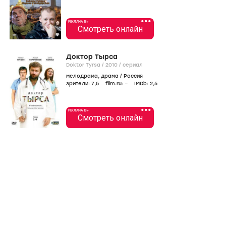
•••
РЕКЛАМА 18+
Смотреть онлайн
Доктор Тырса
Doktor Tyrsa /
2010
/
сериал
мелодрама
,
драма
/
Россия
зрители:
7
,5
film.ru:
–
IMDb:
2
,5
•••
РЕКЛАМА 18+
Смотреть онлайн