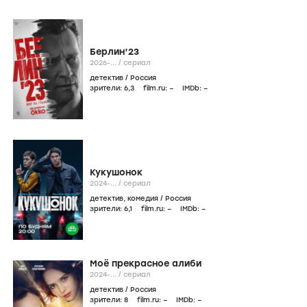
Берлин’23
2026-...
/
сериал
детектив
/
Россия
зрители:
6
,3
film.ru:
–
IMDb:
–
Кукушонок
2024-...
/
сериал
детектив
,
комедия
/
Россия
зрители:
6
,1
film.ru:
–
IMDb:
–
Моё прекрасное алиби
2024-...
/
сериал
детектив
/
Россия
зрители:
8
film.ru:
–
IMDb:
–