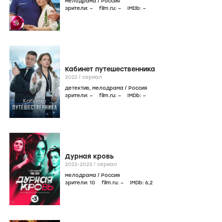
мелодрама
/
Россия
зрители:
–
film.ru:
–
IMDb:
–
Кабинет путешественника
2022
/
сериал
детектив
,
мелодрама
/
Россия
зрители:
–
film.ru:
–
IMDb:
–
Дурная кровь
2022-2023
/
сериал
мелодрама
/
Россия
зрители:
10
film.ru:
–
IMDb:
6
,2