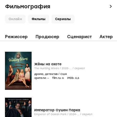
Фильмография
icon
Онлайн
Фильмы
Сериалы
Режиссер
Продюсер
Сценарист
Актер
Жёны на охоте
The Hunting Wives /
2025-...
/
сериал
драма
,
детектив
/
США
зрители:
–
film.ru:
6
IMDb:
6
,6
Император Оушен Парка
Emperor of Ocean Park /
2024-...
/
сериал