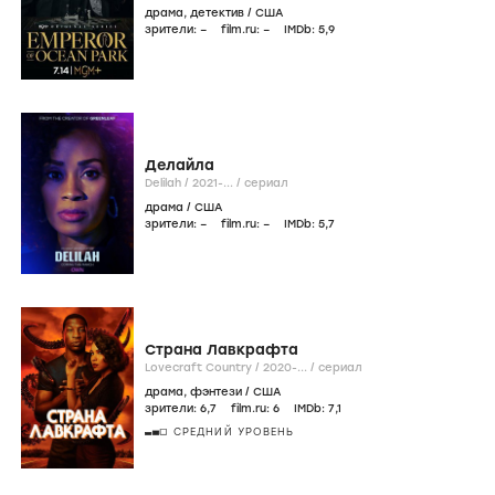
драма
,
детектив
/
США
зрители:
–
film.ru:
–
IMDb:
5
,9
Делайла
Delilah /
2021-...
/
сериал
драма
/
США
зрители:
–
film.ru:
–
IMDb:
5
,7
Страна Лавкрафта
Lovecraft Country /
2020-...
/
сериал
драма
,
фэнтези
/
США
зрители:
6
,7
film.ru:
6
IMDb:
7
,1
СРЕДНИЙ УРОВЕНЬ