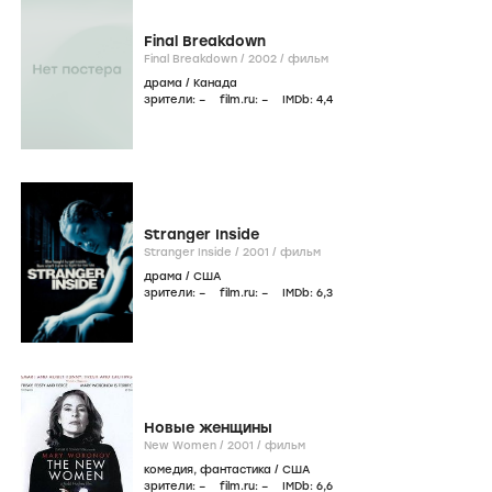
Final Breakdown
Final Breakdown /
2002
/
фильм
драма
/
Канада
зрители:
–
film.ru:
–
IMDb:
4
,4
Stranger Inside
Stranger Inside /
2001
/
фильм
драма
/
США
зрители:
–
film.ru:
–
IMDb:
6
,3
Новые женщины
New Women /
2001
/
фильм
комедия
,
фантастика
/
США
зрители:
–
film.ru:
–
IMDb:
6
,6