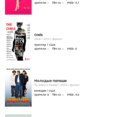
зрители:
–
film.ru:
–
IMDb:
4
,7
Owls
Owls /
2010
/
фильм
триллер
/
США
зрители:
–
film.ru:
–
IMDb:
5
Молодые папаши
My Baby's Daddy /
2004
/
фильм
комедия
/
США
зрители:
5
film.ru:
–
IMDb:
4
,5