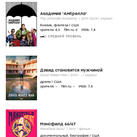
Академия 'Амбрелла'
The Umbrella Academy /
2019-2024
/
сериал
боевик
,
фэнтези
/
США
зрители:
8
,3
film.ru:
6
IMDb:
7
,8
СРЕДНИЙ УРОВЕНЬ
Дэвид становится мужчиной
David Makes Man /
2019-...
/
сериал
драма
/
США
зрители:
–
film.ru:
–
IMDb:
7
,5
Мэнсфилд 66/67
Mansfield 66/67 /
2017
/
фильм
документальный
,
биография
/
США