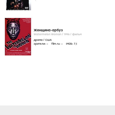
Женщина-арбуз
Watermelon Woman /
1996
/
фильм
драма
/
США
зрители:
–
film.ru:
–
IMDb:
7
,1