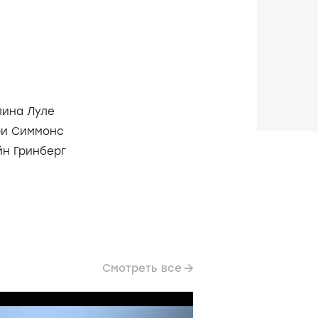
лина Луле
ри Симмонс
йн Гринберг
Смотреть все