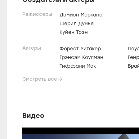
Режиссеры
Дэмиэн Маркано
Шерил Дунье
Куйен Трэн
Актеры
Форест Уитакер
Пау
Грэнсэм Коулмэн
Ген
Тиффани Мак
Бра
Смотреть все
Видео