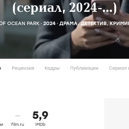
(сериал, 2024-...)
OF OCEAN PARK
2024
ДРАМА
,
ДЕТЕКТИВ
,
КРИМИ
о
Рецензия
Кадры
Публикации
Сериал 
5,9
—
ли
film.ru
IMDb