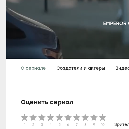
EMPEROR 
О сериале
Создатели и актеры
Виде
Оценить сериал
—
Зрите
1
2
3
4
5
6
7
8
9
10