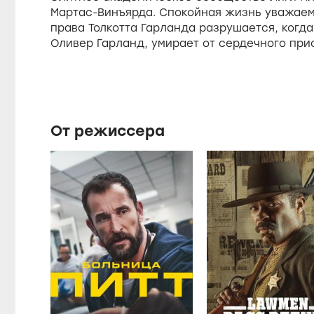
e
Мартас-Винъярда. Спокойная жизнь уважае
права Толкотта Гарланда разрушается, когда 
Оливер Гарланд, умирает от сердечного при
От режиссера