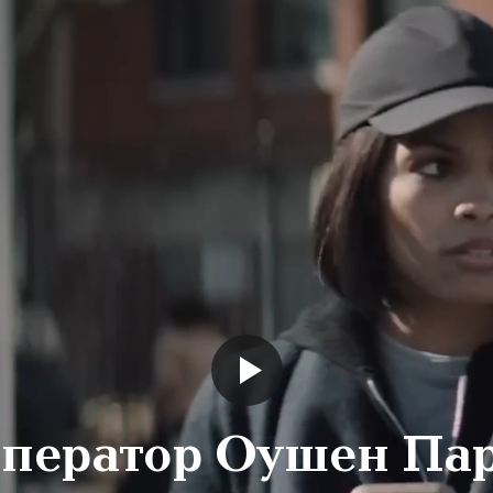
ператор Оушен Па