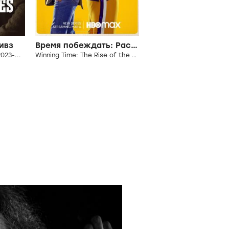
ивз
Время побеждать: Расцвет династии Лейкерс
023-...
Winning Time: The Rise of the Lakers Dynasty, 2022-...