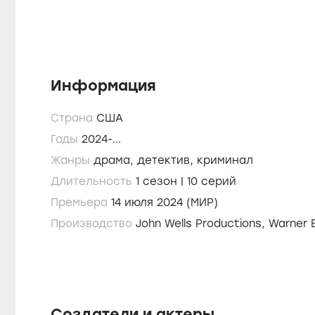
Информация
Страна
США
Годы
2024-...
Жанры
драма,
детектив,
криминал
Длительность
1 сезон | 10 серий
Премьера
14 июля 2024 (МИР)
Производство
John Wells Produc
Создатели и актеры