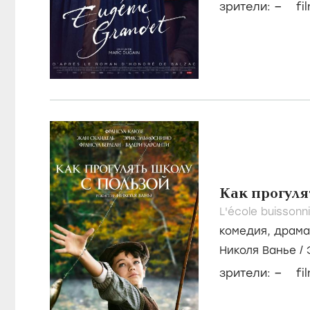
–
зрители:
fi
Как прогуля
L'école buissonn
комедия
,
драма
Николя Ванье
/
Берлен
–
зрители:
fi