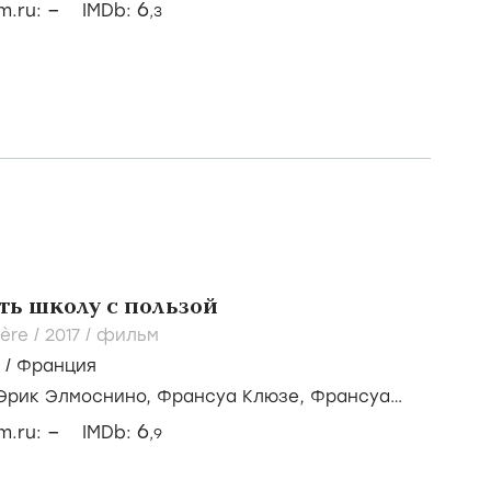
–
6
lm.ru:
IMDb:
,3
ть школу с пользой
ière /
2017
/
фильм
/
Франция
Эрик Элмоснино,
Франсуа Клюзе,
Франсуа
–
6
lm.ru:
IMDb:
,9