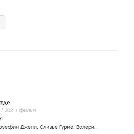
нде
 /
2021
/
фильм
я
озефин Джепи,
Оливье Гурме,
Валери