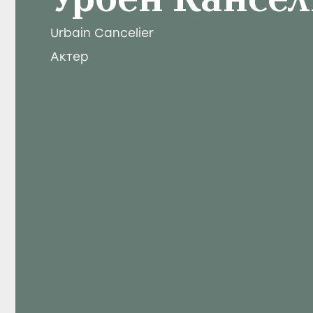
Урбен Кансел
Urbain Cancelier
Актер