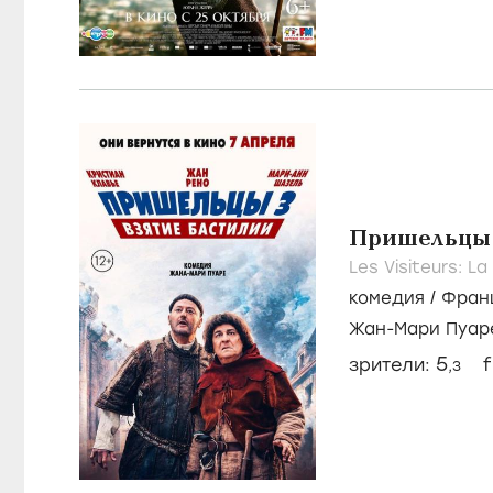
Пришельцы 
Les Visiteurs: La
комедия
/
Фран
Жан-Мари Пуар
5
зрители:
f
,3