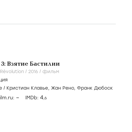
3: Взятие Бастилии
 Révolution /
2016
/
фильм
ция
е
/
Кристиан Клавье,
Жан Рено,
Франк Дюбоск
–
4
ilm.ru:
IMDb:
,6