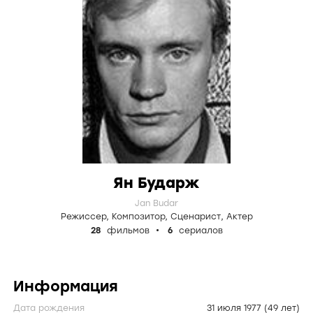
Ян Бударж
Jan Budar
Режиссер
,
Композитор
,
Сценарист
,
Актер
28
фильмов
6
сериалов
Информация
Дата рождения
31 июля 1977
(49 лет)