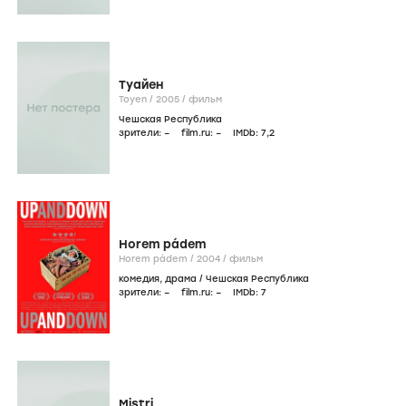
Туайен
Toyen /
2005
/
фильм
Чешская Республика
зрители:
–
film.ru:
–
IMDb:
7
,2
Horem pádem
Horem pádem /
2004
/
фильм
комедия
,
драма
/
Чешская Республика
зрители:
–
film.ru:
–
IMDb:
7
Mistri