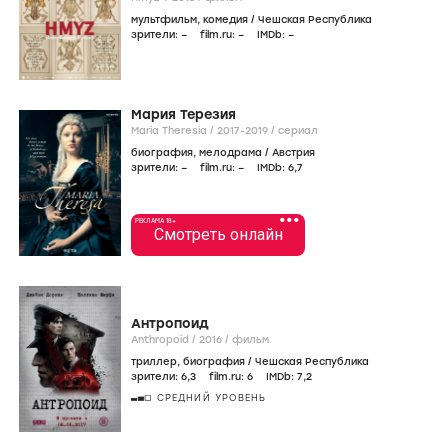
мультфильм
,
комедия
/
Чешская Республика
зрители:
–
film.ru:
–
IMDb:
–
Мария Терезия
Maria Theresia /
2017-2019
/
сериал
биография
,
мелодрама
/
Австрия
зрители:
–
film.ru:
–
IMDb:
6
,7
•••
РЕКЛАМА 18+
Смотреть онлайн
Антропоид
Anthropoid /
2016
/
фильм
триллер
,
биография
/
Чешская Республика
зрители:
6
,3
film.ru:
6
IMDb:
7
,2
СРЕДНИЙ УРОВЕНЬ