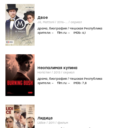
Двое
Já, Mattoni /
2016-...
/
сериал
драма
,
биография
/
Чешская Республика
зрители:
–
film.ru:
–
IMDb:
6
,1
Неопалимая купина
Horící ker /
2013
/
сериал
драма
,
биография
/
Чешская Республика
зрители:
–
film.ru:
–
IMDb:
7
,8
Лидице
Lidice /
2011
/
фильм