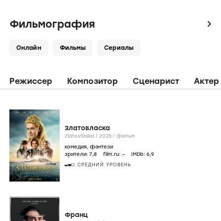
Фильмография
icon
Онлайн
Фильмы
Сериалы
Режиссер
Композитор
Сценарист
Актер
Златовласка
Zlatovláska /
2025
/
фильм
комедия
,
фэнтези
зрители:
7
,8
film.ru:
–
IMDb:
6
,9
СРЕДНИЙ УРОВЕНЬ
Франц