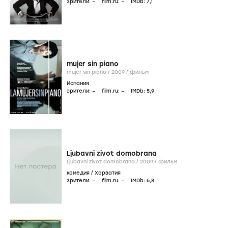
зрители:
–
film.ru:
–
IMDb:
7
,1
mujer sin piano
mujer sin piano /
2009
/
фильм
Испания
зрители:
–
film.ru:
–
IMDb:
5
,9
Ljubavni zivot domobrana
Ljubavni zivot domobrana /
2009
/
фильм
комедия
/
Хорватия
зрители:
–
film.ru:
–
IMDb:
6
,8