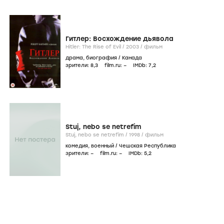
Гитлер: Восхождение дьявола
Hitler: The Rise of Evil /
2003
/
фильм
драма
,
биография
/
Канада
зрители:
8
,3
film.ru:
–
IMDb:
7
,2
Stuj, nebo se netrefím
Stuj, nebo se netrefím /
1998
/
фильм
комедия
,
военный
/
Чешская Республика
зрители:
–
film.ru:
–
IMDb:
5
,2