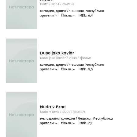
Mistri /
2004
/
фильм
комедия
,
драма
/
Чешская Республика
зрители:
–
film.ru:
–
IMDb:
6
,4
Duse jako kaviár
Duse jako kaviár /
2004
/
фильм
комедия
,
драма
/
Чешская Республика
зрители:
–
film.ru:
–
IMDb:
5
,5
Nuda v Brne
Nuda v Brne /
2003
/
фильм
мелодрама
,
комедия
/
Чешская Республика
зрители:
–
film.ru:
–
IMDb:
7
,1