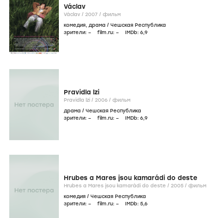
Václav
Václav /
2007
/
фильм
комедия
,
драма
/
Чешская Республика
зрители:
–
film.ru:
–
IMDb:
6
,9
Pravidla lzi
Pravidla lzi /
2006
/
фильм
драма
/
Чешская Республика
зрители:
–
film.ru:
–
IMDb:
6
,9
Hrubes a Mares jsou kamarádi do deste
Hrubes a Mares jsou kamarádi do deste /
2005
/
фильм
комедия
/
Чешская Республика
зрители:
–
film.ru:
–
IMDb:
5
,6