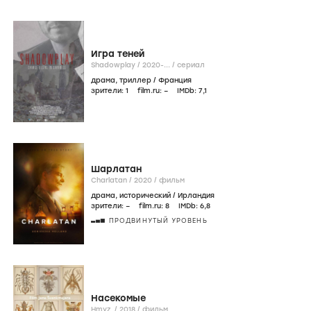
Игра теней
Shadowplay /
2020-...
/
сериал
драма
,
триллер
/
Франция
зрители:
1
film.ru:
–
IMDb:
7
,1
Шарлатан
Charlatan /
2020
/
фильм
драма
,
исторический
/
Ирландия
зрители:
–
film.ru:
8
IMDb:
6
,8
ПРОДВИНУТЫЙ УРОВЕНЬ
Насекомые
Hmyz /
2018
/
фильм