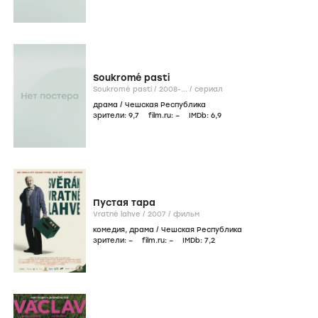
Soukromé pasti
Soukromé pasti /
2008-...
/
сериал
драма
/
Чешская Республика
зрители:
9
,7
film.ru:
–
IMDb:
6
,9
Пустая тара
Vratné lahve /
2007
/
фильм
комедия
,
драма
/
Чешская Республика
зрители:
–
film.ru:
–
IMDb:
7
,2