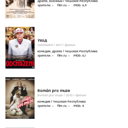
драма
,
военный
/
Чешская Республика
зрители:
–
film.ru:
–
IMDb:
6
,9
Уход
Odcházení /
2011
/
фильм
комедия
,
драма
/
Чешская Республика
зрители:
–
film.ru:
–
IMDb:
6
,1
Román pro muze
Román pro muze /
2010
/
фильм
комедия
/
Чешская Республика
зрители:
–
film.ru:
–
IMDb:
5