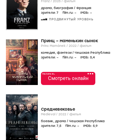
Franz /
2025
/
фильм
драма
,
биография
/
Франция
зрители:
7
film.ru:
–
IMDb:
–
ПРОДВИНУТЫЙ УРОВЕНЬ
Принц – маменькин сынок
Princ Mamánek /
2022
/
фильм
комедия
,
фэнтези
/
Чешская Республика
зрители:
–
film.ru:
–
IMDb:
5
,4
•••
РЕКЛАМА 18+
Смотреть онлайн
Средневековье
Medieval /
2022
/
фильм
боевик
,
драма
/
Чешская Республика
зрители:
7
,5
film.ru:
–
IMDb:
5
,9