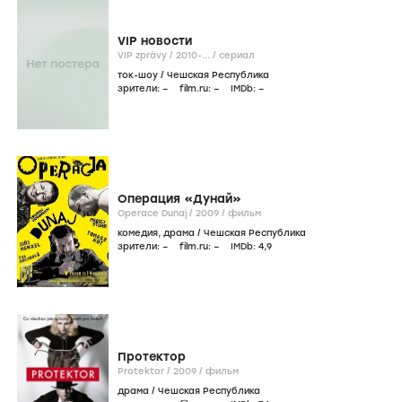
VIP новости
VIP zprávy /
2010-...
/
сериал
ток-шоу
/
Чешская Республика
зрители:
–
film.ru:
–
IMDb:
–
Операция «Дунай»
Operace Dunaj /
2009
/
фильм
комедия
,
драма
/
Чешская Республика
зрители:
–
film.ru:
–
IMDb:
4
,9
Протектор
Protektor /
2009
/
фильм
драма
/
Чешская Республика