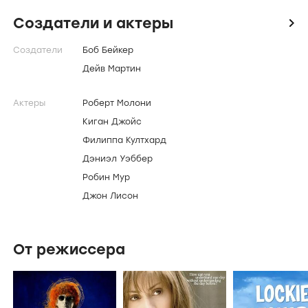
Создатели и актеры
icon
Создатели
Боб Бейкер
Дейв Мартин
Актеры
Роберт Молони
Киган Джойс
Филиппа Култхард
Дэниэл Уэббер
Робин Мур
Джон Лисон
От режиссера