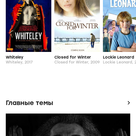
Whiteley
Closed for Winter
Lockie Leonard
Whiteley,
2017
Closed for Winter,
2009
Lockie Leonard,
2
Главные темы
icon