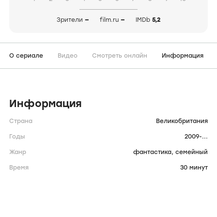
Зрители
—
film.ru
—
IMDb
5,2
О сериале
Видео
Смотреть онлайн
Информация
Информация
Страна
Великобритания
Годы
2009-...
Жанр
фантастика,
семейный
Время
30 минут