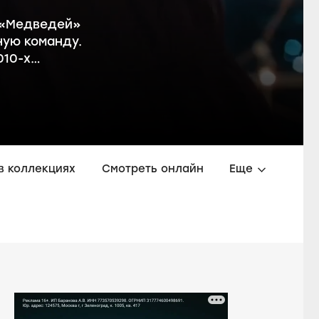
в «Медведей»
ую команду.
010-х…
в коллекциях
Смотреть онлайн
Еще