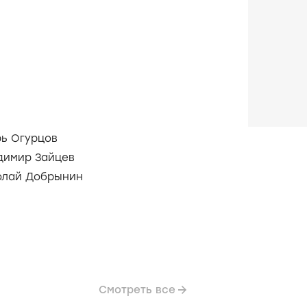
рь Огурцов
димир Зайцев
олай Добрынин
Смотреть все