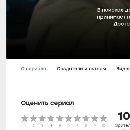
В поисках д
принимает 
Досто
О сериале
Создатели и актеры
Виде
Оценить сериал
1
Зрите
1
2
3
4
5
6
7
8
9
10