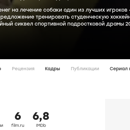
енег на лечение собаки один из лучших игроко
предложение тренировать студенческую хоккейн
йный сиквел спортивной подростковой драмы 2
о
Рецензия
Кадры
Публикации
Сериал 
0
6
6,8
ли
film.ru
IMDb