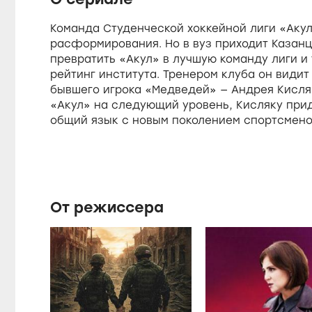
7
0
%
Команда Студенческой хоккейной лиги «Акул
e
расформирования. Но в вуз приходит Казанц
превратить «Акул» в лучшую команду лиги и
рейтинг института. Тренером клуба он видит
бывшего игрока «Медведей» — Андрея Кисля
«Акул» на следующий уровень, Кисляку прид
общий язык с новым поколением спортсмено
самому.
От режиссера