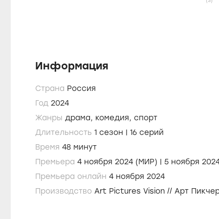
(3)
Информация
Страна
Россия
Год
2024
Жанры
драма,
комедия,
спорт
Длительность
1 сезон | 16 серий
Время
48 минут
Премьера
4 ноября 2024 (МИР) | 5 н
Премьера онлайн
4 ноября 2024
Производство
Art Pictures Vision // Арт Пикч