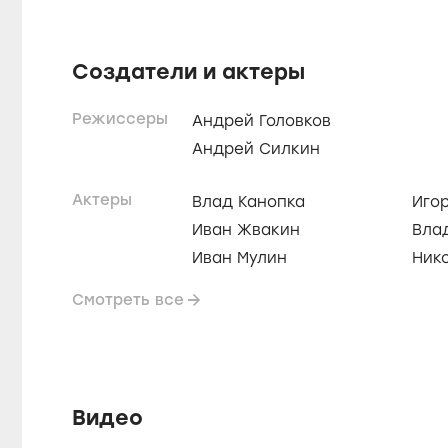
Создатели и актеры
Режиссеры
Андрей Головков
Андрей Силкин
Актеры
Влад Канопка
Иго
Иван Жвакин
Вла
Иван Мулин
Ник
Смотреть все
Видео