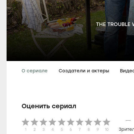
THE TROUBLE 
О сериале
Создатели и актеры
Виде
Оценить сериал
—
Зрите
1
2
3
4
5
6
7
8
9
10