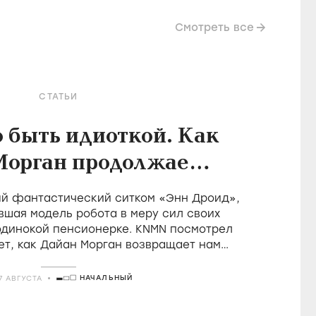
Смотреть все
СТАТЬИ
о быть идиоткой. Как
Морган продолжает
леднюю великую
й фантастический ситком «Энн Дроид»,
ицию британской
вшая модель робота в меру сил своих
одинокой пенсионерке. KNMN посмотрел
комедии
ет, как Дайан Морган возвращает нам
 удовольствие быть идиотом
НАЧАЛЬНЫЙ
7 АВГУСТА