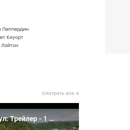
и Пеппердин
ет Киуорт
 Лэйтон
Смотреть все