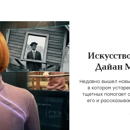
Искусств
Дайан 
пос
Недавно вышел новы
трад
в котором устаре
тщетных помогает 
его и рассказыва
простое