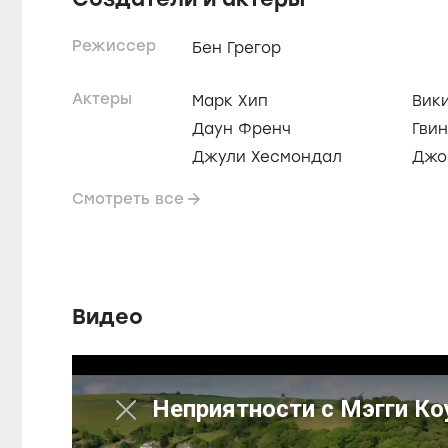
Режиссер
Бен Грегор
Актеры
Марк Хип
Вик
Даун Френч
Гвин
Джули Хесмондал
Джо
Смотреть все
Видео