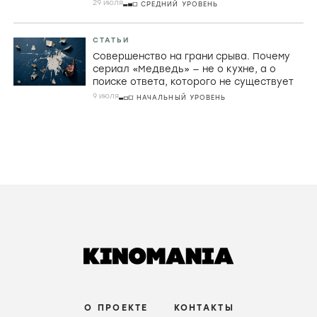
РЕЦЕНЗИИ
Домой через пустоту. Почему Кристофер
Нолан в «Одиссее» превращает великий
миф в знакомую историю о поиске себя
31 июля
НАЧАЛЬНЫЙ УРОВЕНЬ
РЕЦЕНЗИИ
Плюс в карму: Опасная тюряга, злой дух
и юморные танцы в «Призраке в клетке»
Джоко Анвара
29 июля
СРЕДНИЙ УРОВЕНЬ
СТАТЬИ
Совершенство на грани срыва. Почему
сериал «Медведь» — не о кухне, а о
поиске ответа, которого не существует
9 июля
НАЧАЛЬНЫЙ УРОВЕНЬ