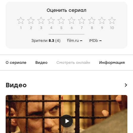
Оценить сериал
1
2
3
4
5
6
7
8
9
10
Зрители
8.3
(4)
film.ru
—
IMDb
—
О сериале
Видео
Смотреть онлайн
Информация
Видео
icon