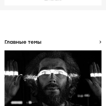
• Во время съемок
«Легенд завтрашнего
дня»
Перселл
предложил
Миллеру
сделать
пятый сезон «Побег: Продолжение». Актер
согласился, а когда идею поддержали в 20th
Century Fox Television, началась работа над
проектом. Сценаристом выступил прежний
автор,
Пол Шойринг
.
МОМЕНТЫ
Трейлеры телесериалов: отчёт за неделю
• Из оригинального актерского состава,
22 мая 2016
помимо
Миллера
и
Перселла
, в телесериал
вернулись
Сара Уэйн Кэллис
,
Пол
Адельштейн
,
Амори Ноласко
,
Рокмонд
Данбар
и
Роберт Неппер
.
Главные темы
icon