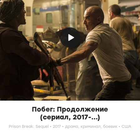
Побег: Продолжение
(сериал, 2017-...)
Prison Break: Sequel
2017
драма,
криминал,
боевик
США