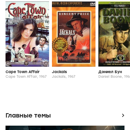
Создатели и актеры
icon
Режиссеры
Роберт Уэбб
Абнер Биберман
Джон Флореа
Актеры
Джеффри Хантер
Джек Элам
Парли Баер
Брамли Уильям
Джон Денер
Кеннет МакДональд