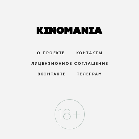
РЕЦЕНЗИИ
Джордж МакКей, корнуоллские рыбаки и
провал во времени в «Розе Невады»
6 августа
ПРОДВИНУТЫЙ УРОВЕНЬ
РЕЦЕНЗИИ
Страхи материнства, живые деревья и
Руперт Гринт в хорроре «Дитя ночи»
3 августа
СРЕДНИЙ УРОВЕНЬ
СТАТЬИ
Порнографический лимон,
математическая заумь и убой скота в
фильмах Холлиса Фрэмптона
29 июля
ПРОДВИНУТЫЙ УРОВЕНЬ