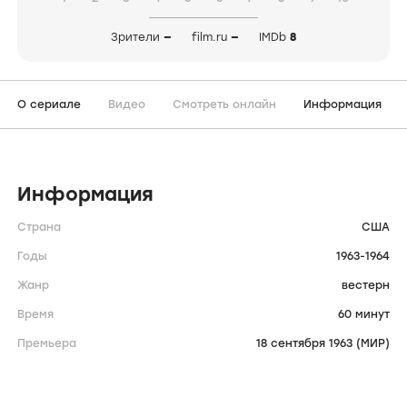
Temple Houston
(сериал, 1963-1964)
Temple Houston
1963
вестерн
США
Оценить сериал
1
2
3
4
5
6
7
8
9
10
Зрители
—
film.ru
—
IMDb
8
О сериале
Видео
Смотреть онлайн
Информация