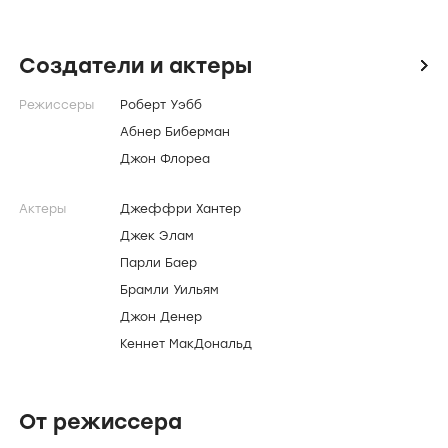
Информация
Страна
США
Годы
1963-1964
Жанр
вестерн
Время
60 минут
Премьера
18 сентября 1963 (МИР)