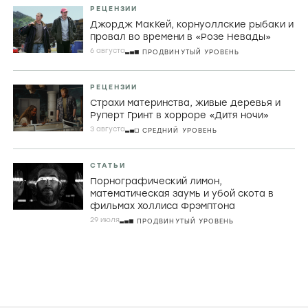
Главные темы
СТАТЬИ
Искусство быть идиоткой. Как Дайан
Морган продолжает последнюю
великую традицию британской
комедии
7 АВГУСТА
НАЧАЛЬНЫЙ УРОВЕНЬ