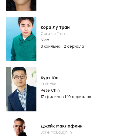
Кора Лу Тран
Cora Lu Tran
Nico
3 фильма
|
2 сериала
Курт Юе
Kurt Yue
Pete Chin
17 фильмов
|
10 сериалов
Джейк МакЛафлин
Jake McLaughlin