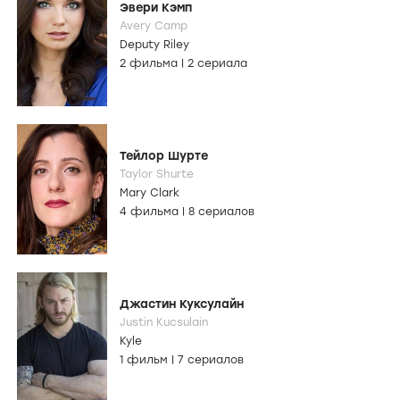
Эвери Кэмп
Avery Camp
Deputy Riley
2 фильма
|
2 сериала
Тейлор Шурте
Taylor Shurte
Mary Clark
4 фильма
|
8 сериалов
Джастин Куксулайн
Justin Kucsulain
Kyle
1 фильм
|
7 сериалов