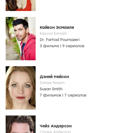
Кайвон Эсмаили
Kayvon Esmaili
Dr. Farhad Pournazeri
3 фильма
|
9 сериалов
Дэней Нейсон
Danae Nason
Susan Smith
7 фильмов
|
7 сериалов
Чейз Андерсон
Chase Anderson