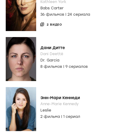
Kathleen York
Babs Carter
36 фильмов
|
24 сериала
2 ВИДЕО
Дани Дитте
Dani Deetté
Dr. Garcia
8 фильмов
|
9 сериалов
Энн-Мари Кеннеди
Anne-Marie Kennedy
Leslie
2 фильма
|
1 сериал