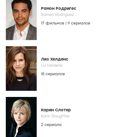
Рамон Родригес
Ramon Rodriguez
17 фильмов
|
9 сериалов
Лиз Хелденс
Liz Heldens
15 сериалов
Карин Слотер
Karin Slaughter
2 сериала