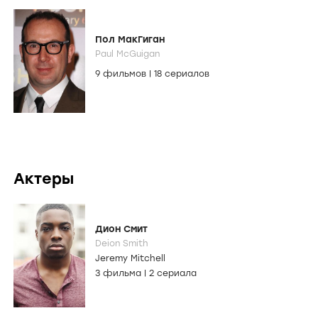
Пол МакГиган
Paul McGuigan
9 фильмов
|
18 сериалов
Актеры
Дион Смит
Deion Smith
Jeremy Mitchell
3 фильма
|
2 сериала