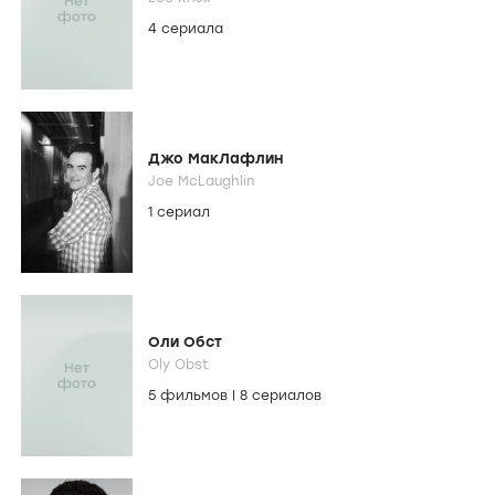
4 сериала
Джо МакЛафлин
Joe McLaughlin
1 сериал
Оли Обст
Oly Obst
5 фильмов
|
8 сериалов