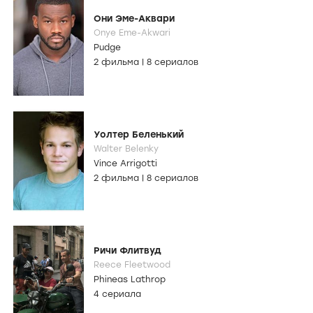
Они Эме-Аквари
Onye Eme-Akwari
Pudge
2 фильма
|
8 сериалов
Уолтер Беленький
Walter Belenky
Vince Arrigotti
2 фильма
|
8 сериалов
Ричи Флитвуд
Reece Fleetwood
Phineas Lathrop
4 сериала