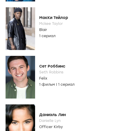
МакКи Тейлор
Mckee Taylor
Blair
1 сериал
Сет Роббинс
Seth Robbins
Felix
1 фильм
|
1 сериал
Даниэль Лин
Danielle Lyn
Officer Kirby