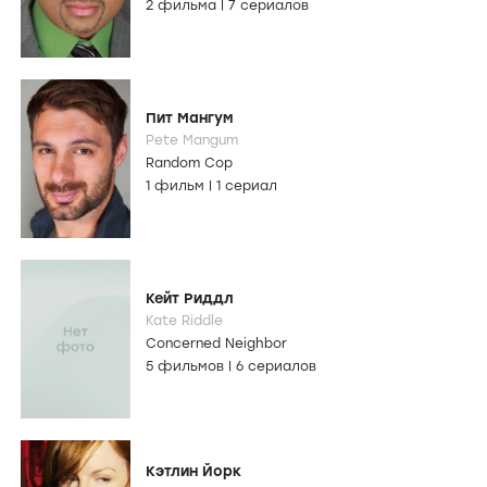
2 фильма
|
7 сериалов
Пит Мангум
Pete Mangum
Random Cop
1 фильм
|
1 сериал
Кейт Риддл
Kate Riddle
Concerned Neighbor
5 фильмов
|
6 сериалов
Кэтлин Йорк