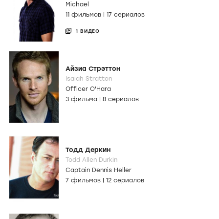
Michael
11 фильмов
|
17 сериалов
1 ВИДЕО
Айзиа Стрэттон
Isaiah Stratton
Officer O'Hara
3 фильма
|
8 сериалов
Тодд Деркин
Todd Allen Durkin
Captain Dennis Heller
7 фильмов
|
12 сериалов