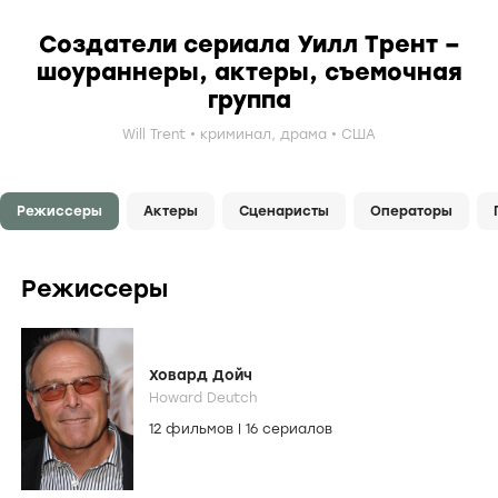
Создатели сериала Уилл Трент –
шоураннеры, актеры, съемочная
группа
Will Trent
криминал
,
драма
США
Режиссеры
Актеры
Сценаристы
Операторы
Режиссеры
Ховард Дойч
Howard Deutch
12 фильмов
|
16 сериалов