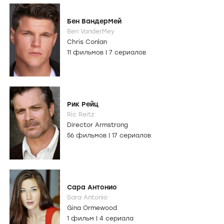
Бен ВандерМей
Ben VanderMey
Chris Conlan
11 фильмов
|
7 сериалов
Рик Рейц
Ric Reitz
Director Armstrong
56 фильмов
|
17 сериалов
Сара Антонио
Sara Antonio
Gina Ormewood
1 фильм
|
4 сериала