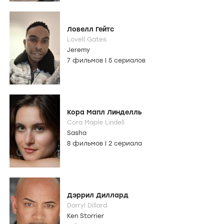
Ловелл Гейтс
Lovell Gates
Jeremy
7 фильмов
|
5 сериалов
Кора Мапл Линделль
Cora Maple Lindell
Sasha
8 фильмов
|
2 сериала
Дэррил Диллард
Darryl Dillard
Ken Storrier