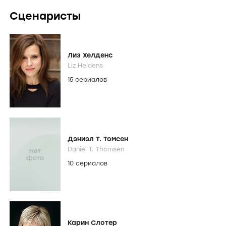
Сценаристы
Лиз Хелденс
Liz Heldens
15 сериалов
Дэниэл Т. Томсен
Daniel T. Thomsen
10 сериалов
Карин Слотер