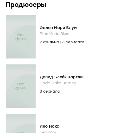
Продюсеры
Эллен Мари Блум
Ellen Marie Blum
2 фильма
|
6 сериалов
Дэвид Блейк Хартли
David Blake Hartley
3 сериала
Лео Нокс
Leo Knox