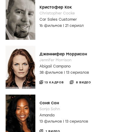
Кристофер Кок
Christopher Cocke
Car Sales Customer
16 фильмов
|
21 сериал
Дженнифер Моррисон
Jennifer Morrison
Abigail Campano
38 фильмов
|
13 сериалов
13 КАДРОВ
8 ВИДЕО
Соня Сон
Sonja Sohn
Amanda
13 фильмов
|
13 сериалов
1 ВИДЕО