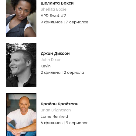
Шеллита Бокси
Shellita Boxie
APD Swat #2
9 фильмов
|
7 сериалов
Джон Диксон
John Dixon
Kevin
2 фильма
|
2 сериала
Брайан Брайтман
Brian Brightman
Lorne Renfield
6 фильмов
|
9 сериалов