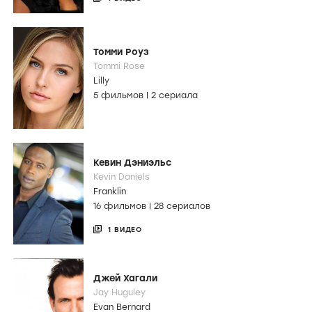
Томми Роуз
Tommi Rose
Lilly
5 фильмов
|
2 сериала
Кевин Дэниэльс
Kevin Daniels
Franklin
16 фильмов
|
28 сериалов
1 ВИДЕО
Джей Хагали
Jay Huguley
Evan Bernard