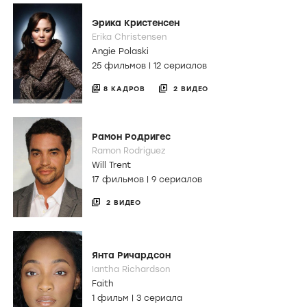
Эрика Кристенсен
Erika Christensen
Angie Polaski
25 фильмов
|
12 сериалов
8 КАДРОВ
2 ВИДЕО
Рамон Родригес
Ramon Rodriguez
Will Trent
17 фильмов
|
9 сериалов
2 ВИДЕО
Янта Ричардсон
Iantha Richardson
Faith
1 фильм
|
3 сериала