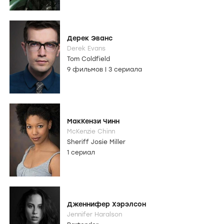
Дерек Эванс
Derek Evans
Tom Coldfield
9 фильмов
|
3 сериала
МакКензи Чинн
McKenzie Chinn
Sheriff Josie Miller
1 сериал
Дженнифер Хэрэлсон
Jennifer Haralson