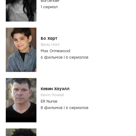
Bartender
1 сериал
Бо Харт
Beau Hart
Max Ormewood
6 фильмов
|
6 сериалов
Кевин Хауэлл
Kevin Howell
ER Nurse
8 фильмов
|
6 сериалов