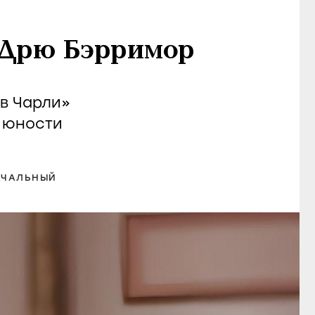
 Дрю Бэрримор
в Чарли»
 юности
АЧАЛЬНЫЙ