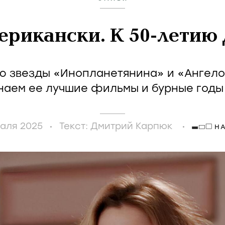
мерикански. К 50-летию
ю звезды «Инопланетянина» и «Ангело
наем ее лучшие фильмы и бурные годы
аля 2025
Текст:
Дмитрий Карпюк
Н