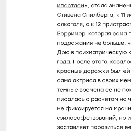
ипостаси
», стала знамен
Стивена Спилберга,
к 11 
алкоголя, а к 12 пристрас
Бэрримор, которая сама 
подражания не больше, ч
Дрю в психиатрическую к
года. После этого, казал
красные дорожки был ей 
сама актриса в своих ме
темные времена ее не по
писалась с расчетом на 
не фиксируется на мрачн
философствований, но и 
заставляет поразиться е