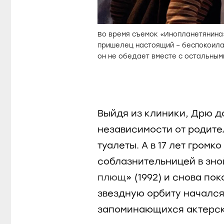
Во время съемок «Инопланетянина
пришелец настоящий – беспокоилас
он не обедает вместе с остальным
Выйдя из клиники, Дрю д
независимости от родите
туалеты. А в 17 лет гром
соблазнительницей в зно
плющ
» (1992) и снова по
звездную орбиту начался
запоминающихся актерск