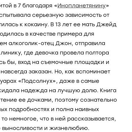
итой в 7 благодаря «
Инопланетянину
»
испытывала серьезную зависимость от
тилась к кокаину. В 13 лет ее мать Джейд
годилась в качестве примера для
ем алкоголик-отец Джон, отправила
линику, где девочка провела полтора
ось бы, вход на съемочные площадки и
навсегда заказан. Но, как вспоминает
муарах «Подсолнух», даже в самые
кидала надежда на лучшую долю. Книга
чтение ее дочками, поэтому сознательно
ых подробностях и полна наивных
то немногое, что в ней рассказывается,
е выносливости и жизнелюбию.