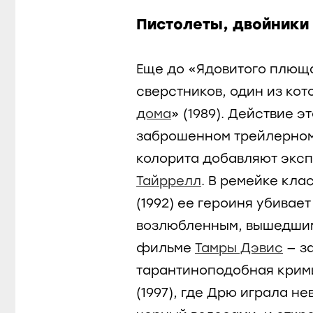
Пистолеты, двойники
Еще до «Ядовитого плющ
сверстников, один из кот
дома
» (1989). Действие э
заброшенном трейлерном
колорита добавляют экс
Тайррелл
. В ремейке кла
(1992) ее героиня убивает
возлюбленным, вышедшим 
фильме
Тамры Дэвис
— з
тарантиноподобная крим
(1997), где Дрю играла н