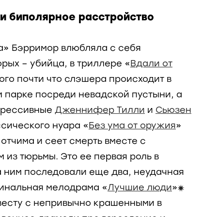
 и биполярное расстройство
а» Бэрримор влюбляла с себя
орых – убийца, в триллере «
Вдали от
того почти что слэшера происходит в
 парке посреди невадской пустыни, а
прессивные
Дженнифер Тилли
и
Сьюзен
ссического нуара «
Без ума от оружия
»
 отчима и сеет смерть вместе с
из тюрьмы. Это ее первая роль в
а ним последовали еще два, неудачная
инальная мелодрама «
Лучшие люди
»
i
евесту с непривычно крашенными в