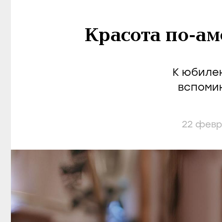
Красота по-а
К юбиле
вспоми
22 февр