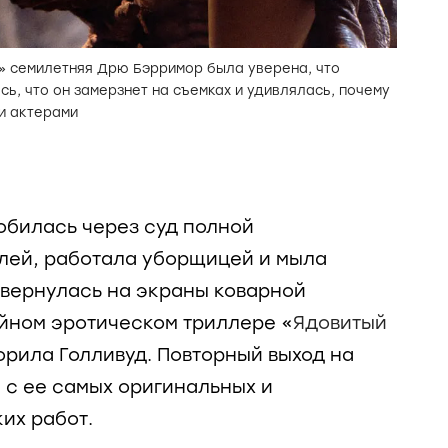
» семилетняя Дрю Бэрримор была уверена, что
ь, что он замерзнет на съемках и удивлялась, почему
и актерами
обилась через суд полной
лей, работала уборщицей и мыла
ко вернулась на экраны коварной
йном эротическом триллере «
Ядовитый
корила Голливуд. Повторный выход на
 с ее самых оригинальных и
их работ.