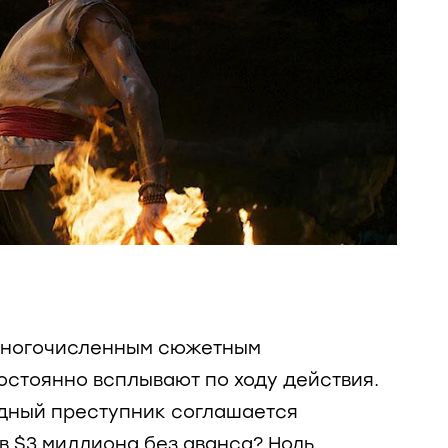
 многочисленным сюжетным
остоянно всплывают по ходу действия.
ный преступник соглашается
в $3 миллиона без аванса? Ноль