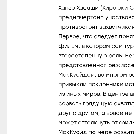
Ханзо Хасаши (
Хироюки 
предначертано участвова
противостоят захватчика
Первое, что следует поня
фильм, в котором сам тур
второстепенную роль. Ве
представленная режисс
МакКуойдом
, во многом р
привыкли поклонники ист
из иных миров. В центре 
сорвать грядущую схватк
друг с другом, а вовсе н
может оттолкнуть от филь
МакКуойд по мере развит