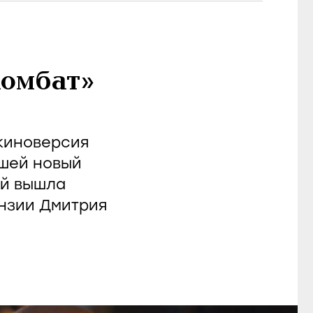
Комбат»
 киноверсия
шей новый
ой вышла
ензии Дмитрия