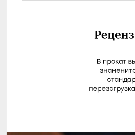
Реценз
В прокат в
знаменит
стандар
перезагрузка