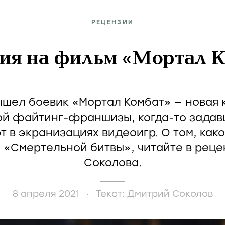
РЕЦЕНЗИИ
ия на фильм «Мортал 
ышел боевик «Мортал Комбат» — новая
ой файтинг-франшизы, когда-то задав
т в экранизациях видеоигр. О том, как
 «Смертельной битвы», читайте в рец
Соколова.
8 апреля 2021
Текст:
Дмитрий Соколов