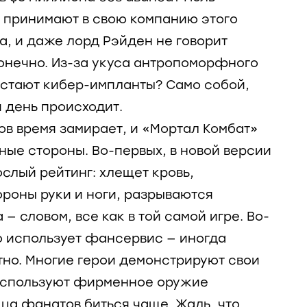
 принимают в свою компанию этого
а, и даже лорд Рэйден не говорит
конечно. Из-за укуса антропоморфного
астают кибер-импланты? Само собой,
 день происходит.
ов время замирает, и «Мортал Комбат»
ные стороны. Во-первых, в новой версии
ослый рейтинг: хлещет кровь,
ороны руки и ноги, разрываются
— словом, все как в той самой игре. Во-
о использует фансервис — иногда
тно. Многие герои демонстрируют свои
используют фирменное оружие
дца фанатов биться чаще. Жаль, что