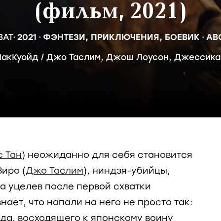
(фильм, 2021)
BAT
2021
ФЭНТЕЗИ,
ПРИКЛЮЧЕНИЯ,
БОЕВИК
АВ
МакКуойд
/
Джо Таслим
,
Джош Лоусон
,
Джессика
 Тан
) неожиданно для себя становится
иро (
Джо Таслим
), ниндзя-убийцы,
а уцелев после первой схватки
нает, что напали на него не просто так:
ода, восходящего к японскому воину