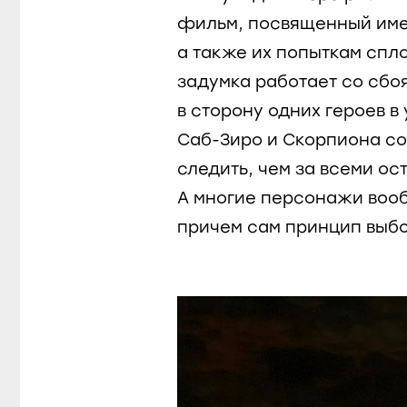
фильм, посвященный име
а также их попыткам спло
задумка работает со сбо
в сторону одних героев в
Саб-Зиро и Скорпиона с
следить, чем за всеми о
А многие персонажи вооб
причем сам принцип выбо