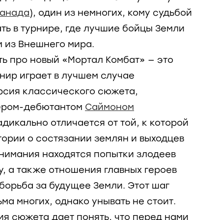
Санада
), один из немногих, кому судьбой
ть в турнире, где лучшие бойцы Земли
м из Внешнего мира.
ть про новый «Мортал Комбат» — это
нир играет в лучшем случае
рсия классического сюжета,
ером-дебютантом
Саймоном
адикально отличается от той, к которой
ории о состязании землян и выходцев
внимания находятся попытки злодеев
у, а также отношения главных героев
е борьба за будущее Земли. Этот шаг
ма многих, однако унывать не стоит.
ия сюжета дает понять, что перед нами