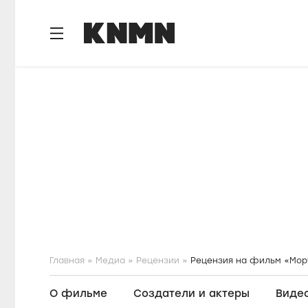
S
k
i
p
t
o
m
a
i
n
c
o
n
t
e
n
Главная
Медиа
Рецензии
Рецензия на фильм «Мор
t
О фильме
Создатели и актеры
Виде