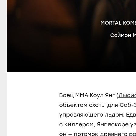
MORTAL KOM
Саймон 
Боец ММА Коул Янг (
Льюис
объектом охоты для Саб-З
управляющего льдом.
Едв
с киллером, Янг вскоре уз
он — потомок древнего р