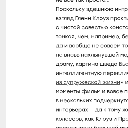
не все так просто...
Поскольку здешнюю интр
взгляд Гленн Клоуз прак
с чистой совестью конст
тонкая, чем, например, б
да и вообще не совсем то
по вновь нахлынувшей м
драму, картина шведа
Бь
интеллигентную переклич
из супружеской жизни
» 
моменты фильм и вовсе п
в нескольких подчеркнут
интерьерах — да к тому ж
колоссов, как Клоуз и Пр