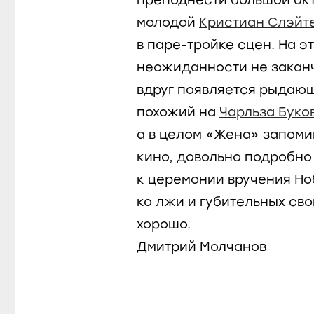
преподнести большой ак
молодой
Кристиан Слэйт
в паре-тройке сцен. На э
неожиданности не заканч
вдруг появляется рыдающ
похожий на
Чарльза Буко
а в целом «Жена» запоми
кино, довольно подробн
к церемонии вручения Но
ко лжи и губительных сво
хорошо.
Дмитрий Молчанов