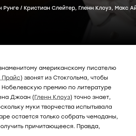
н Рунге
/
Кристиан Слейтер
,
Гленн Клоуз
,
Макс А
 знаменитому американскому писателю
 Прайс
) звонят из Стокгольма, чтобы
у Нобелевскую премию по литературе
ена Джоан (
Гленн Клоуз
) точно знает,
поскольку муки творчества испытывала
паре остается только собрать чемоданы,
 получить причитающееся. Правда,