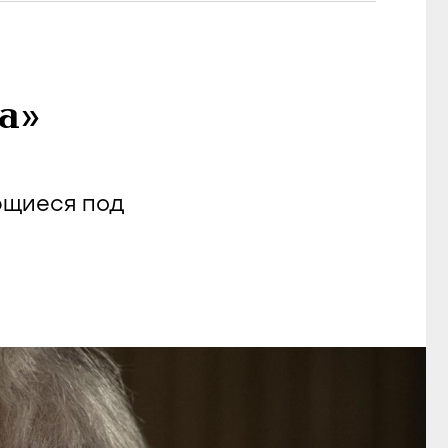
а»
ющиеся под