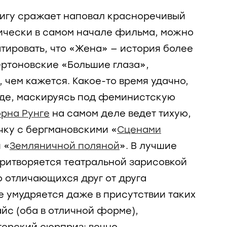
игу сражает наповал красноречивый
тически в самом начале фильма, можно
атировать, что «Жена» — история более
ертоновские «Большие глаза»,
, чем кажется. Какое-то время удачно,
оде, маскируясь под феминистскую
орна Рунге
на самом деле ведет тихую,
ку с бергмановскими «
Сценами
и «
Земляничной поляной
». В лучшие
ритворяется театральной зарисовкой
о отличающихся друг от друга
е умудряется даже в присутствии таких
айс (оба в отличной форме),