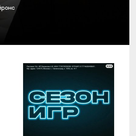
йронс