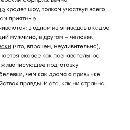
терский сюрприз: вечно
ер
крадет шоу, толком участвуя всего
том приятные
иваются: в одном из эпизодов в кадре
ий мужчина, в другом — человек,
вски
(что, впрочем, неудивительно),
нается скорее как познавательное
о живописующее подготовку
белевки, чем как драма о привычке
йствах правды. И это, как ни странно,