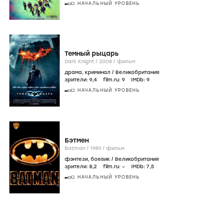
НАЧАЛЬНЫЙ УРОВЕНЬ
Темный рыцарь
Dark Knight /
2008
/
фильм
драма
,
криминал
/
Великобритания
зрители:
9
,4
film.ru:
9
IMDb:
9
НАЧАЛЬНЫЙ УРОВЕНЬ
Бэтмен
Batman /
1989
/
фильм
фэнтези
,
боевик
/
Великобритания
зрители:
8
,2
film.ru:
–
IMDb:
7
,5
НАЧАЛЬНЫЙ УРОВЕНЬ