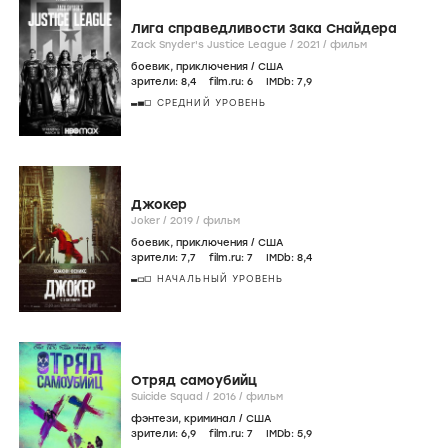
Лига справедливости Зака Снайдера
Zack Snyder's Justice League /
2021
/
фильм
боевик
,
приключения
/
США
зрители:
8
,4
film.ru:
6
IMDb:
7
,9
СРЕДНИЙ УРОВЕНЬ
Джокер
Joker /
2019
/
фильм
боевик
,
приключения
/
США
зрители:
7
,7
film.ru:
7
IMDb:
8
,4
НАЧАЛЬНЫЙ УРОВЕНЬ
Отряд самоубийц
Suicide Squad /
2016
/
фильм
фэнтези
,
криминал
/
США
зрители:
6
,9
film.ru:
7
IMDb:
5
,9