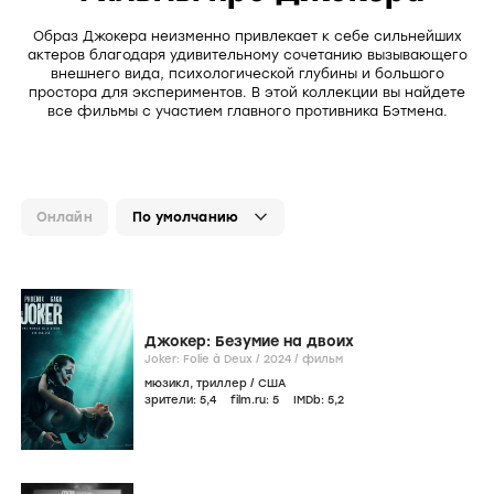
Образ Джокера неизменно привлекает к себе сильнейших
актеров благодаря удивительному сочетанию вызывающего
внешнего вида, психологической глубины и большого
простора для экспериментов. В этой коллекции вы найдете
все фильмы с участием главного противника Бэтмена.
Онлайн
Джокер: Безумие на двоих
Joker: Folie à Deux /
2024
/
фильм
мюзикл
,
триллер
/
США
зрители:
5
,4
film.ru:
5
IMDb:
5
,2