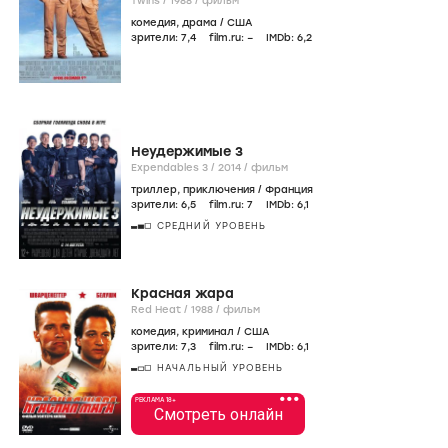
Twins /
1988
/
фильм
комедия
,
драма
/
США
зрители:
7
,4
film.ru:
–
IMDb:
6
,2
Неудержимые 3
Expendables 3 /
2014
/
фильм
триллер
,
приключения
/
Франция
зрители:
6
,5
film.ru:
7
IMDb:
6
,1
СРЕДНИЙ УРОВЕНЬ
Красная жара
Red Heat /
1988
/
фильм
комедия
,
криминал
/
США
зрители:
7
,3
film.ru:
–
IMDb:
6
,1
НАЧАЛЬНЫЙ УРОВЕНЬ
•••
РЕКЛАМА 18+
Смотреть онлайн