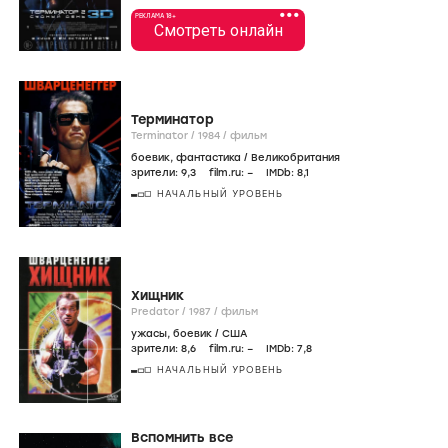
•••
РЕКЛАМА 18+
Смотреть онлайн
Терминатор
Terminator /
1984
/
фильм
боевик
,
фантастика
/
Великобритания
зрители:
9
,3
film.ru:
–
IMDb:
8
,1
НАЧАЛЬНЫЙ УРОВЕНЬ
Хищник
Predator /
1987
/
фильм
ужасы
,
боевик
/
США
зрители:
8
,6
film.ru:
–
IMDb:
7
,8
НАЧАЛЬНЫЙ УРОВЕНЬ
Вспомнить все