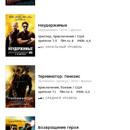
Неудержимые
Expendables /
2010
/
фильм
триллер
,
приключения
/
США
зрители:
7
,9
film.ru:
8
IMDb:
6
,4
НАЧАЛЬНЫЙ УРОВЕНЬ
Терминатор: Генезис
Terminator: Genisys /
2015
/
фильм
приключения
,
боевик
/
США
зрители:
7
,1
film.ru:
6
IMDb:
6
,3
СРЕДНИЙ УРОВЕНЬ
Возвращение героя