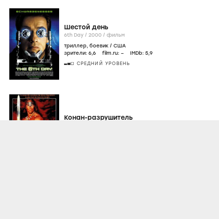
Шестой день
6th Day /
2000
/
фильм
триллер
,
боевик
/
США
зрители:
6
,6
film.ru:
–
IMDb:
5
,9
СРЕДНИЙ УРОВЕНЬ
Конан-разрушитель
Conan the Destroyer /
1984
/
фильм
фэнтези
,
приключения
/
США
зрители:
7
,8
film.ru:
–
IMDb:
5
,9
Конец света
End of Days /
1999
/
фильм
триллер
,
ужасы
/
США
зрители:
7
,2
film.ru:
–
IMDb:
5
,8