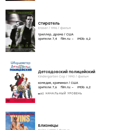
Стиратель
Eraser /
1996
/
фильм
триллер
,
драма
/
США
зрители:
7
,4
film.ru:
–
IMDb:
6
,2
Детсадовский полицейский
Kindergarten Cop /
1990
/
фильм
комедия
,
криминал
/
США
зрители:
7
,6
film.ru:
–
IMDb:
6
,2
НАЧАЛЬНЫЙ УРОВЕНЬ
Близнецы