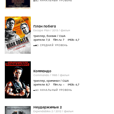
НАЧАЛЬНЫЙ УРОВЕНЬ
План побега
Escape Plan /
2013
/
фильм
триллер
,
боевик
/
США
зрители:
7
,5
film.ru:
7
IMDb:
6
,7
СРЕДНИЙ УРОВЕНЬ
Коммандо
Commando /
1985
/
фильм
триллер
,
криминал
/
США
зрители:
8
,7
film.ru:
–
IMDb:
6
,7
НАЧАЛЬНЫЙ УРОВЕНЬ
Неудержимые 2
Expendables 2 /
2012
/
фильм