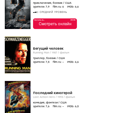
приключения
,
боевик
/
США
зрители:
7
,9
film.ru:
6
IMDb:
6
,6
СРЕДНИЙ УРОВЕНЬ
•••
РЕКЛАМА 18+
Смотреть онлайн
Бегущий человек
Running Man /
1987
/
фильм
триллер
,
боевик
/
США
зрители:
7
,5
film.ru:
–
IMDb:
6
,6
Последний киногерой
Last Action Hero /
1993
/
фильм
комедия
,
фэнтези
/
США
зрители:
7
,6
film.ru:
–
IMDb:
6
,5