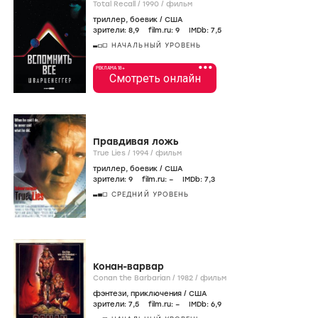
Total Recall /
1990
/
фильм
триллер
,
боевик
/
США
зрители:
8
,9
film.ru:
9
IMDb:
7
,5
НАЧАЛЬНЫЙ УРОВЕНЬ
•••
РЕКЛАМА 18+
Смотреть онлайн
Правдивая ложь
True Lies /
1994
/
фильм
триллер
,
боевик
/
США
зрители:
9
film.ru:
–
IMDb:
7
,3
СРЕДНИЙ УРОВЕНЬ
Конан-варвар
Conan the Barbarian /
1982
/
фильм
фэнтези
,
приключения
/
США
зрители:
7
,5
film.ru:
–
IMDb:
6
,9