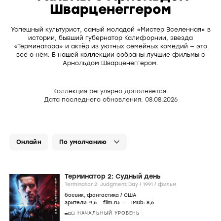
Шварценеггером
Успешный культурист, самый молодой «Мистер Вселенная» в
истории, бывший губернатор Калифорнии, звезда
«Терминатора» и актёр из уютных семейных комедий — это
всё о нём. В нашей коллекции собраны лучшие фильмы с
Арнольдом Шварценеггером.
Коллекция регулярно дополняется.
Дата последнего обновления: 08.08.2026
Онлайн
Терминатор 2: Судный день
Terminator 2: Judgment Day /
1991
/
фильм
боевик
,
фантастика
/
США
зрители:
9
,6
film.ru:
–
IMDb:
8
,6
НАЧАЛЬНЫЙ УРОВЕНЬ