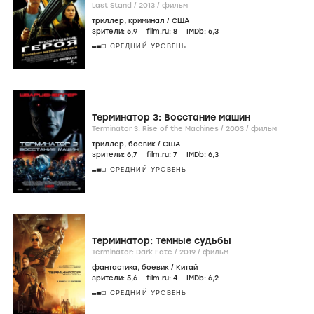
Last Stand /
2013
/
фильм
триллер
,
криминал
/
США
зрители:
5
,9
film.ru:
8
IMDb:
6
,3
СРЕДНИЙ УРОВЕНЬ
Терминатор 3: Восстание машин
Terminator 3: Rise of the Machines /
2003
/
фильм
триллер
,
боевик
/
США
зрители:
6
,7
film.ru:
7
IMDb:
6
,3
СРЕДНИЙ УРОВЕНЬ
Терминатор: Темные судьбы
Terminator: Dark Fate /
2019
/
фильм
фантастика
,
боевик
/
Китай
зрители:
5
,6
film.ru:
4
IMDb:
6
,2
СРЕДНИЙ УРОВЕНЬ