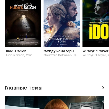
Huda's Salon
Между нами горы
Ya Tayr El Tayer
Huda's Salon,
2021
Mountain Between Us,
2017
Ya Tayr El Tayer,
Главные темы
icon