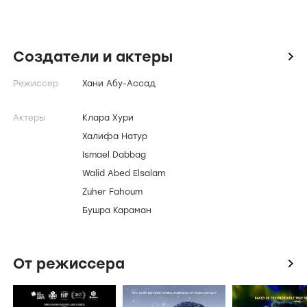
Создатели и актеры
icon
Режиссер
Хани Абу-Ассад
Актеры
Клара Хури
Халифа Натур
Ismael Dabbag
Walid Abed Elsalam
Zuher Fahoum
Бушра Караман
От режиссера
icon