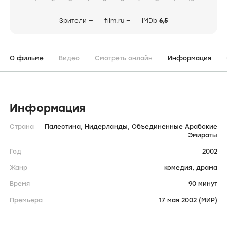
Зрители
—
film.ru
—
IMDb
6,5
О фильме
Видео
Смотреть онлайн
Информация
Информация
Страна
Палестина,
Нидерланды,
Объединенные Арабские
Эмираты
Год
2002
Жанр
комедия,
драма
Время
90 минут
Премьера
17 мая 2002 (МИР)