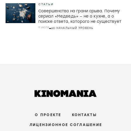
РЕЦЕНЗИИ
Страхи материнства, живые деревья и
Руперт Гринт в хорроре «Дитя ночи»
3 августа
СРЕДНИЙ УРОВЕНЬ
РЕЦЕНЗИИ
Домой через пустоту. Почему Кристофер
Нолан в «Одиссее» превращает великий
миф в знакомую историю о поиске себя
31 июля
НАЧАЛЬНЫЙ УРОВЕНЬ
СТАТЬИ
Совершенство на грани срыва. Почему
сериал «Медведь» — не о кухне, а о
поиске ответа, которого не существует
9 июля
НАЧАЛЬНЫЙ УРОВЕНЬ