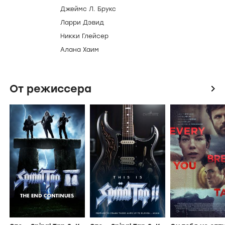
Бруксом, Конаном О'Брайеном, Сарой
Сильверман и Джона Хилл.
Создатели и актеры
icon
Режиссер
Роб Райнер
Актеры
Альберт Брукс
Джадд Апатоу
Джеймс Л. Брукс
Ларри Дэвид
Никки Глейсер
Алана Хаим
От режиссера
icon