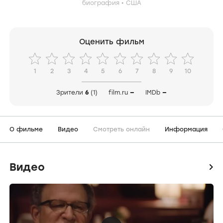
биография
США
Оценить фильм
1
2
3
4
5
6
7
8
9
10
Зрители
6
(1)
film.ru
—
IMDb
—
О фильме
Видео
Смотреть онлайн
Информация
Видео
icon